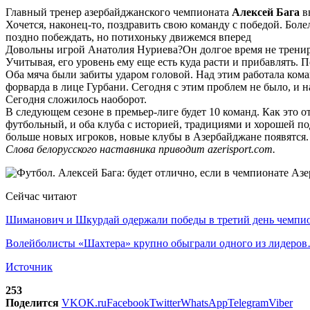
Главный тренер азербайджанского чемпионата
Алексей Бага
вы
Хочется, наконец-то, поздравить свою команду с победой. Бол
поздно побеждать, но потихоньку движемся вперед
Довольны игрой Анатолия Нуриева?Он долгое время не трениров
Учитывая, его уровень ему еще есть куда расти и прибавлять.
Оба мяча были забиты ударом головой. Над этим работала ком
форварда в лице Гурбани. Сегодня с этим проблем не было, и 
Сегодня сложилось наоборот.
В следующем сезоне в премьер-лиге будет 10 команд. Как это 
футбольный, и оба клуба с историей, традициями и хорошей п
больше новых игроков, новые клубы в Азербайджане появятся.
Слова белорусского наставника приводит azerisport.com.
Сейчас читают
Шиманович и Шкурдай одержали победы в третий день чемп
Волейболисты «Шахтера» крупно обыграли одного из лидеро
Источник
253
Поделится
VK
OK.ru
Facebook
Twitter
WhatsApp
Telegram
Viber