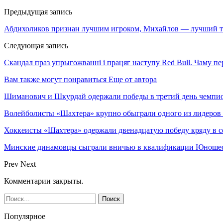
Предыдущая запись
Абдихоликов признан лучшим игроком, Михайлов — лучший тр
Следующая запись
Скандал праз упрыгожванні і працяг наступу Red Bull. Чаму п
Вам также могут понравиться
Еще от автора
Шиманович и Шкурдай одержали победы в третий день чемпио
Волейболисты «Шахтера» крупно обыграли одного из лидеров
Хоккеисты «Шахтера» одержали двенадцатую победу кряду в с
Минские динамовцы сыграли вничью в квалификации Юноше
Prev
Next
Комментарии закрыты.
Популярное