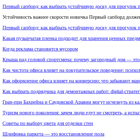
Первый сапборд: как выбрать устойчивую доску для прогулок 
Устойчивость важнее скорости новичка Первый сапборд долж
Первый сапборд: как выбрать устойчивую доску для прогулок 
Какая пузырчатая пленка подходит для хранения ценных предм
Когда реклама становится мусором
Крыша над головой спортсмена: почему загородный дом — это
Как чистота офиса влияет на покупательское поведение: псих
Как оформление офиса влияет на конверсию: что забывают мар
Как выбрать подрядчика для демонтажных работ: digital-страте
Гран-при Бахрейна и Саудовской Аравии могут исчезнуть из к
Туризм нового поколения: зачем люди едут не смотреть, а испы
Советы по выбору цвета для отделки стен
Шлифовка паркета — это восстановление пола