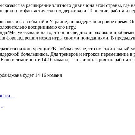
сказался за расширение элитного дивизиона этой страны, где н
ельщики нас фантастически поддерживали. Терпение, работа и ве
ался из-за событий в Украине, но выдержал игровое время. Он б
 Положительно воспринимаю его игру.
анда?Мы указывали на то, что в последних играх были проблемы
наш форвард решил исход игры своими попаданиями. В предыдущи
отразится на конкуренции?В любом случае, это положительный мо
оддержкой болельщиков. Для тренеров и игроков перемещение в р
 Если в чемпионате 14-16 команд — отлично. Приятно работать 
ионата…
в…