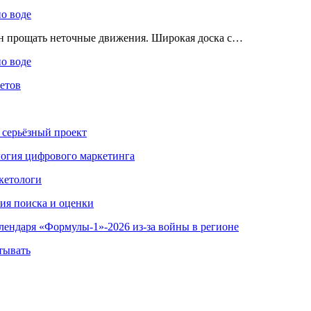
по воде
ен прощать неточные движения. Широкая доска с…
по воде
етов
 серьёзный проект
ология цифрового маркетинга
кетологи
гия поиска и оценки
алендаря «Формулы-1»-2026 из-за войны в регионе
тывать