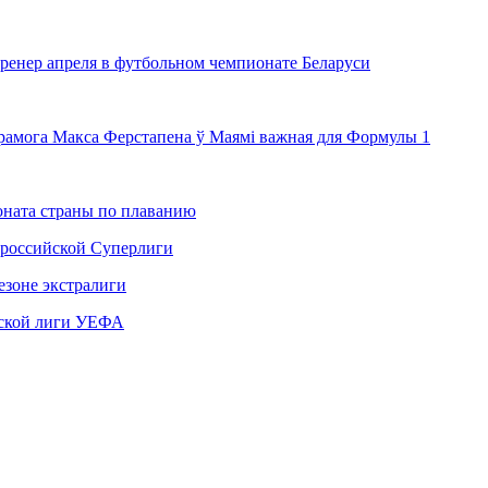
енер апреля в футбольном чемпионате Беларуси
ерамога Макса Ферстапена ў Маямі важная для Формулы 1
ната страны по плаванию
 российской Суперлиги
езоне экстралиги
ской лиги УЕФА