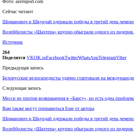
Фото: azerisport.com
Сейчас читают
Шиманович и Шкурдай одержали победы в третий день чемп
Волейболисты «Шахтера» крупно обыграли одного из лидеро
Источник
264
Поделится
VK
OK.ru
Facebook
Twitter
WhatsApp
Telegram
Viber
Предыдущая запись
Белорусские велосипедисты удачно стартовали на международ
Следующая запись
Месси не против возвращения в «Барсу», но есть одна пробле
Вам также могут понравиться
Еще от автора
Шиманович и Шкурдай одержали победы в третий день чемпио
Волейболисты «Шахтера» крупно обыграли одного из лидеров