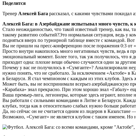
Поделится
Тренер
Алексей Бага
рассказал, с какими чувствами покидал 
Алексей Бага: в Азербайджане испытывал много чувств, к
Стало неожиданностью, что такой известный тренер, как вы, та
такому развитию событий?Это нормальная ситуация, ведь у кома
подняться вверх по турнирной таблице вместе с командой. Вот
Вы не пришли на пресс-конференцию после поражения 0:3 от «Н
Просто внутри накопилось много негативных чувств, ведь я п
эмоциональный момент. Более того, так уж получилось, что я д
приходит одна: плохие вещи обычно случаются одни за другим
Почему у вас не получилось в «Сумгаите»? Анализировали неуда
нужно понять, что не сработало. За исключением «Актобе» в 
в Беларуси. Я стал чемпионом с каждым из этих клубов. Здесь ж
Может быть, вы не воспринимали всерьез азербайджанскую пр
«Карабаха» знал прекрасно. При этом хорошо знал «Габалу» ещ
Ваша премьер-лига, легионеры, которые здесь играют, вполне н
Вы работали с сильными командами в Литве и Беларуси. Каждая
клубах, тогда как в относительно слабых нужно больше работа
Да, но сейчас он не считается одним из лидеров в Казахстане
Возможно, «Сумгаит» не является клубом с таким именем. Но нес