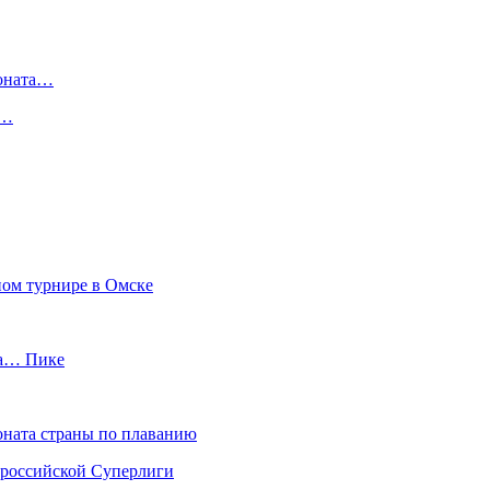
ионата…
в…
ном турнире в Омске
ма… Пике
ната страны по плаванию
 российской Суперлиги