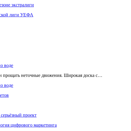
езоне экстралиги
ской лиги УЕФА
по воде
ен прощать неточные движения. Широкая доска с…
по воде
етов
 серьёзный проект
ология цифрового маркетинга