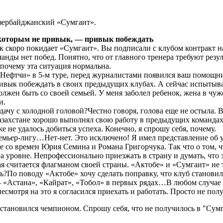
азербайджанский «Сумгаит».
 которым не привык, — привык побеждать
к скоро покидает «Сумгаит». Вы подписали с клубом контракт на 
нды нет побед. Понятно, что от главного тренера требуют резул
 почему эта ситуация нормальна.
ефтчи» в 5-м туре, перед журналистами появился ваш помощник.
ривык побеждать в своих предыдущих клубах. А сейчас испытывал
олжен быть со своей семьей. У меня заболел ребенок, жена в чу
и.
чу с холодной головой?Честно говоря, голова еще не остыла. В 
Казахстане хорошо выполнял свою работу в предыдущих команда
е не удалось добиться успеха. Конечно, я спрошу себя, почему.
емьер-лигу…Нет-нет. Это исключено! Я имел представление об 
е со времен Юрия Семина и Романа Григорчука. Так что о том, ч
а уровне. Непрофессионально приезжать в страну и думать, что 
 считается флагманом своей страны. «Актобе» и «Сумгаит» не т
ть?По поводу «Актобе» хочу сделать поправку, что клуб станови
 — «Астана», «Кайрат», «Тобол» в первых рядах…В любом случае 
мотря на это я согласился приехать и работать. Просто не получ