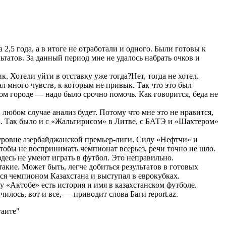
2,5 года, а в итоге не отработали и одного. Были готовы к
ьтатов. За данный период мне не удалось набрать очков и
 Хотели уйти в отставку уже тогда?Нет, тогда не хотел.
 много чувств, к которым не привык. Так что это был
жом городе — надо было срочно помочь. Как говорится, беда не
любом случае анализ будет. Потому что мне это не нравится,
х. Так было и с «Жальгирисом» в Литве, с БАТЭ и «Шахтером»
уровне азербайджанской премьер-лиги. Силу «Нефтчи» и
тобы не воспринимать чемпионат всерьез, речи точно не шло.
здесь не умеют играть в футбол. Это неправильно.
акие. Может быть, легче добиться результатов в готовых
лся чемпионом Казахстана и выступал в еврокубках.
у «Актобе» есть история и имя в казахстанском футболе.
илось, вот и все, — приводит слова Баги report.az.