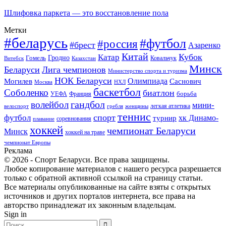
Шлифовка паркета — это восстановление пола
Метки
#беларусь
#футбол
#россия
#брест
Азаренко
Китай
Кубок
Катар
Гомель
Гродно
Казахстан
Ковальчук
Витебск
Минск
Беларуси
Лига чемпионов
Министерство спорта и туризма
НОК Беларуси
Олимпиада
Могилев
Саснович
Москва
НХЛ
баскетбол
Соболенко
биатлон
борьба
УЕФА
Франция
гандбол
волейбол
мини-
легкая атлетика
гребля
женщины
велоспорт
теннис
спорт
футбол
хк Динамо-
турнир
соревнования
плавание
хоккей
чемпионат Беларуси
Минск
хоккей на траве
чемпионат Европы
Реклама
© 2026 - Спорт Беларуси. Все права защищены.
Любое копирование материалов с нашего ресурса разрешается
только с обратной активной ссылкой на страницу статьи.
Все материалы опубликованные на сайте взяты с открытых
источников и других порталов интернета, все права на
авторство принадлежат их законным владельцам.
Sign in