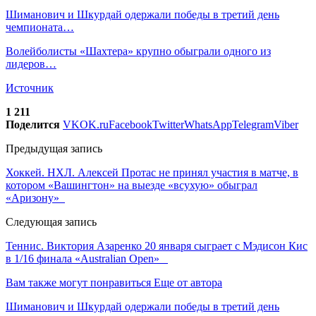
Шиманович и Шкурдай одержали победы в третий день
чемпионата…
Волейболисты «Шахтера» крупно обыграли одного из
лидеров…
Источник
1 211
Поделится
VK
OK.ru
Facebook
Twitter
WhatsApp
Telegram
Viber
Предыдущая запись
Хоккей. НХЛ. Алексей Протас не принял участия в матче, в
котором «Вашингтон» на выезде «всухую» обыграл
«Аризону»
Следующая запись
Теннис. Виктория Азаренко 20 января сыграет с Мэдисон Кис
в 1/16 финала «Australian Open»
Вам также могут понравиться
Еще от автора
Шиманович и Шкурдай одержали победы в третий день