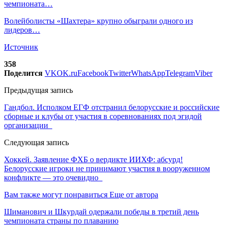
чемпионата…
Волейболисты «Шахтера» крупно обыграли одного из
лидеров…
Источник
358
Поделится
VK
OK.ru
Facebook
Twitter
WhatsApp
Telegram
Viber
Предыдущая запись
Гандбол. Исполком ЕГФ отстранил белорусские и российские
сборные и клубы от участия в соревнованиях под эгидой
организации
Следующая запись
Хоккей. Заявление ФХБ о вердикте ИИХФ: абсурд!
Белорусские игроки не принимают участия в вооруженном
конфликте — это очевидно
Вам также могут понравиться
Еще от автора
Шиманович и Шкурдай одержали победы в третий день
чемпионата страны по плаванию