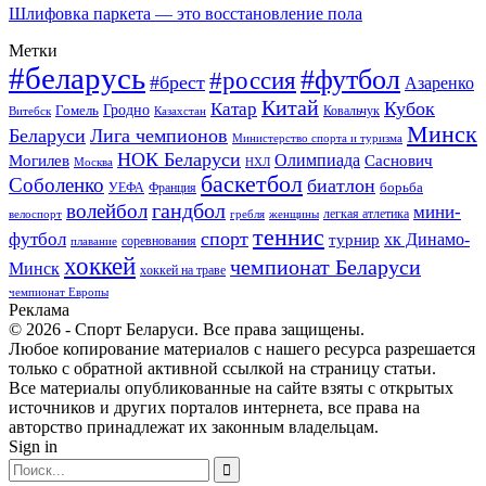
Шлифовка паркета — это восстановление пола
Метки
#беларусь
#футбол
#россия
#брест
Азаренко
Китай
Кубок
Катар
Гомель
Гродно
Казахстан
Ковальчук
Витебск
Минск
Беларуси
Лига чемпионов
Министерство спорта и туризма
НОК Беларуси
Олимпиада
Могилев
Саснович
Москва
НХЛ
баскетбол
Соболенко
биатлон
борьба
УЕФА
Франция
гандбол
волейбол
мини-
легкая атлетика
гребля
женщины
велоспорт
теннис
спорт
футбол
хк Динамо-
турнир
соревнования
плавание
хоккей
чемпионат Беларуси
Минск
хоккей на траве
чемпионат Европы
Реклама
© 2026 - Спорт Беларуси. Все права защищены.
Любое копирование материалов с нашего ресурса разрешается
только с обратной активной ссылкой на страницу статьи.
Все материалы опубликованные на сайте взяты с открытых
источников и других порталов интернета, все права на
авторство принадлежат их законным владельцам.
Sign in