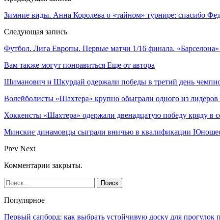
Зимние виды. Анна Королева о «тайном» турнире: спасибо Фе
Следующая запись
Футбол. Лига Европы. Первые матчи 1/16 финала. «Барселона
Вам также могут понравиться
Еще от автора
Шиманович и Шкурдай одержали победы в третий день чемпио
Волейболисты «Шахтера» крупно обыграли одного из лидеров
Хоккеисты «Шахтера» одержали двенадцатую победу кряду в с
Минские динамовцы сыграли вничью в квалификации Юноше
Prev
Next
Комментарии закрыты.
Популярное
Первый сапборд: как выбрать устойчивую доску для прогулок 