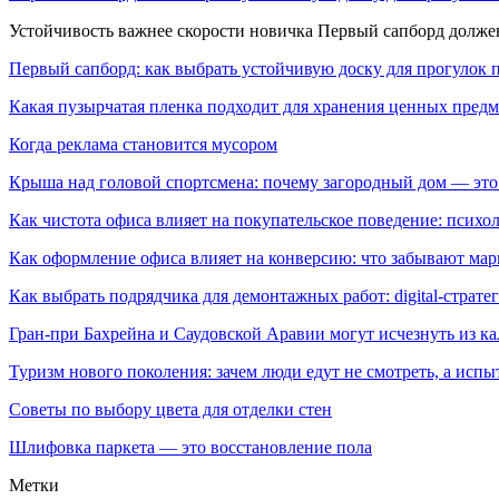
Устойчивость важнее скорости новичка Первый сапборд долж
Первый сапборд: как выбрать устойчивую доску для прогулок 
Какая пузырчатая пленка подходит для хранения ценных предм
Когда реклама становится мусором
Крыша над головой спортсмена: почему загородный дом — это
Как чистота офиса влияет на покупательское поведение: псих
Как оформление офиса влияет на конверсию: что забывают мар
Как выбрать подрядчика для демонтажных работ: digital-страте
Гран-при Бахрейна и Саудовской Аравии могут исчезнуть из к
Туризм нового поколения: зачем люди едут не смотреть, а испы
Советы по выбору цвета для отделки стен
Шлифовка паркета — это восстановление пола
Метки