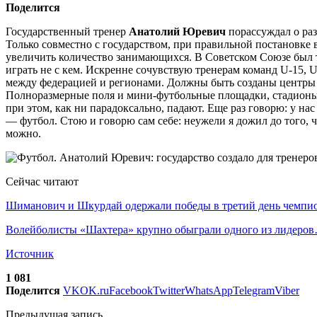
Поделится
Государственный тренер
Анатолий Юревич
порассуждал о раз
Только совместно с государством, при правильной постановке 
увеличить количество занимающихся. В Советском Союзе был т
играть не с кем. Искренне сочувствую тренерам команд U-15, 
между федерацией и регионами. Должны быть созданы центры в 
Полноразмерные поля и мини-футбольные площадки, стадионы 
при этом, как ни парадоксально, падают. Еще раз говорю: у н
— футбол. Стою и говорю сам себе: неужели я дожил до того, ч
можно.
Сейчас читают
Шиманович и Шкурдай одержали победы в третий день чемп
Волейболисты «Шахтера» крупно обыграли одного из лидеро
Источник
1 081
Поделится
VK
OK.ru
Facebook
Twitter
WhatsApp
Telegram
Viber
Предыдущая запись