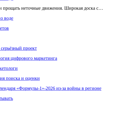
ен прощать неточные движения. Широкая доска с…
по воде
етов
 серьёзный проект
ология цифрового маркетинга
кетологи
гия поиска и оценки
алендаря «Формулы-1»-2026 из-за войны в регионе
тывать