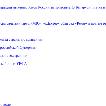
дерации лыжных гонок России за призовые. В Беларуси платят 
» сыграла вничью с «МЮ», «Шахтер» обыграл «Ренн» и другие 
ната страны по плаванию
 российской Суперлиги
езоне экстралиги
ской лиги УЕФА
по воде