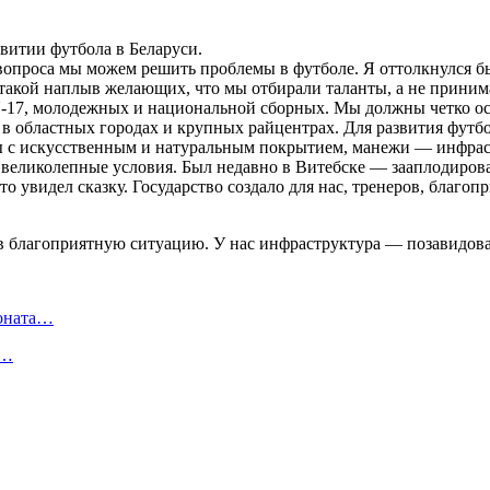
витии футбола в Беларуси.
вопроса мы можем решить проблемы в футболе. Я оттолкнулся бы
акой наплыв желающих, что мы отбирали таланты, а не принима
U-17, молодежных и национальной сборных. Мы должны четко осоз
областных городах и крупных райцентрах. Для развития футбола
с искусственным и натуральным покрытием, манежи — инфрастр
ас великолепные условия. Был недавно в Витебске — зааплодиро
то увидел сказку. Государство создало для нас, тренеров, благ
ионата…
в…