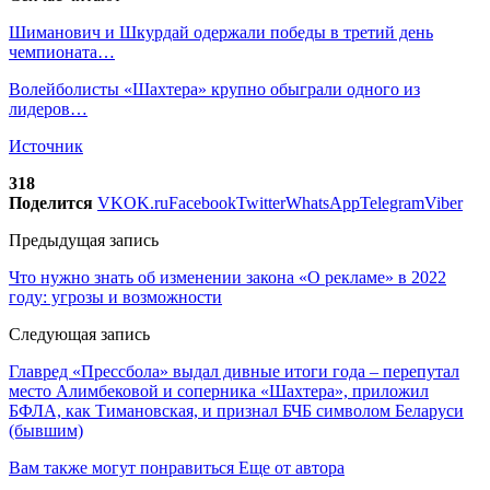
Шиманович и Шкурдай одержали победы в третий день
чемпионата…
Волейболисты «Шахтера» крупно обыграли одного из
лидеров…
Источник
318
Поделится
VK
OK.ru
Facebook
Twitter
WhatsApp
Telegram
Viber
Предыдущая запись
Что нужно знать об изменении закона «О рекламе» в 2022
году: угрозы и возможности
Следующая запись
Главред «Прессбола» выдал дивные итоги года – перепутал
место Алимбековой и соперника «Шахтера», приложил
БФЛА, как Тимановская, и признал БЧБ символом Беларуси
(бывшим)
Вам также могут понравиться
Еще от автора