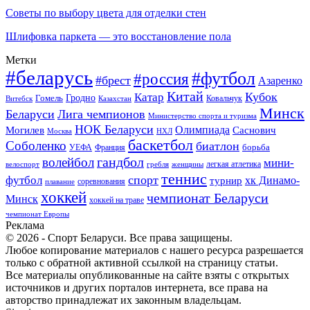
Советы по выбору цвета для отделки стен
Шлифовка паркета — это восстановление пола
Метки
#беларусь
#футбол
#россия
#брест
Азаренко
Китай
Кубок
Катар
Гомель
Гродно
Казахстан
Ковальчук
Витебск
Минск
Беларуси
Лига чемпионов
Министерство спорта и туризма
НОК Беларуси
Олимпиада
Могилев
Саснович
Москва
НХЛ
баскетбол
Соболенко
биатлон
борьба
УЕФА
Франция
гандбол
волейбол
мини-
легкая атлетика
гребля
женщины
велоспорт
теннис
спорт
футбол
хк Динамо-
турнир
соревнования
плавание
хоккей
чемпионат Беларуси
Минск
хоккей на траве
чемпионат Европы
Реклама
© 2026 - Спорт Беларуси. Все права защищены.
Любое копирование материалов с нашего ресурса разрешается
только с обратной активной ссылкой на страницу статьи.
Все материалы опубликованные на сайте взяты с открытых
источников и других порталов интернета, все права на
авторство принадлежат их законным владельцам.