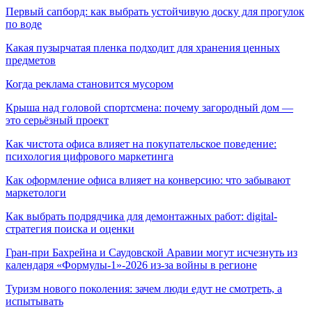
Первый сапборд: как выбрать устойчивую доску для прогулок
по воде
Какая пузырчатая пленка подходит для хранения ценных
предметов
Когда реклама становится мусором
Крыша над головой спортсмена: почему загородный дом —
это серьёзный проект
Как чистота офиса влияет на покупательское поведение:
психология цифрового маркетинга
Как оформление офиса влияет на конверсию: что забывают
маркетологи
Как выбрать подрядчика для демонтажных работ: digital-
стратегия поиска и оценки
Гран-при Бахрейна и Саудовской Аравии могут исчезнуть из
календаря «Формулы-1»-2026 из-за войны в регионе
Туризм нового поколения: зачем люди едут не смотреть, а
испытывать