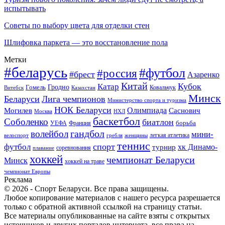
испытывать
Советы по выбору цвета для отделки стен
Шлифовка паркета — это восстановление пола
Метки
#беларусь
#футбол
#россия
#брест
Азаренко
Китай
Кубок
Катар
Гомель
Гродно
Казахстан
Ковальчук
Витебск
Минск
Беларуси
Лига чемпионов
Министерство спорта и туризма
НОК Беларуси
Олимпиада
Могилев
Саснович
Москва
НХЛ
баскетбол
Соболенко
биатлон
борьба
УЕФА
Франция
гандбол
волейбол
мини-
легкая атлетика
гребля
женщины
велоспорт
теннис
спорт
футбол
хк Динамо-
турнир
соревнования
плавание
хоккей
чемпионат Беларуси
Минск
хоккей на траве
чемпионат Европы
Реклама
© 2026 - Спорт Беларуси. Все права защищены.
Любое копирование материалов с нашего ресурса разрешается
только с обратной активной ссылкой на страницу статьи.
Все материалы опубликованные на сайте взяты с открытых
источников и других порталов интернета, все права на