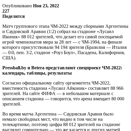
Опубликовано
Ноя 23, 2022
227
Поделится
Матч группового этапа ЧМ-2022 между сборными Аргентины
и Саудовской Аравии (1:2) собрал на стадионе «Лусаил
Иконик» 88 012 зрителей, что делает его самой посещаемой
игрой чемпионатов мира за 28 лет — с ЧМ-1994, на финале
которого присутствовали 94 194 зрителя (Бразилия — Италия
— 0:0, пен. 3:2, стадион «Роуз Боул», Пасадена, Калифорния,
США).
Pressball.by и Betera представляют спецпроект ЧМ-2022:
календарь, таблицы, результаты
Согласно официальному сайту оргкомитета ЧМ-2022,
вместимость стадиона «Лусаил Айконик» составляет 88 966
зрителей. На сайте ФИФА — в небольшом материале с
описанием стадиона — говорится, что арена вмещает 80 000
зрителей.
Во время матча Аргентина — Саудовская Аравия было
немало свободных мест, что видно в том числе на
телекартинке, поэтому цифра 88 012 зрителей на стадионе
выглядит сомнительно — это же касается и других матчей