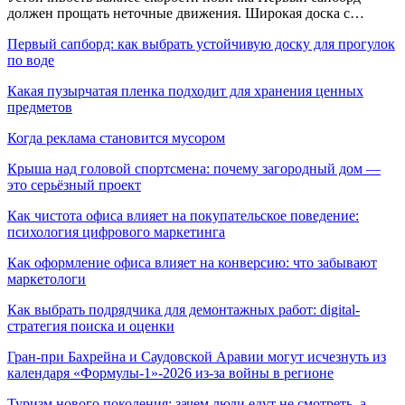
должен прощать неточные движения. Широкая доска с…
Первый сапборд: как выбрать устойчивую доску для прогулок
по воде
Какая пузырчатая пленка подходит для хранения ценных
предметов
Когда реклама становится мусором
Крыша над головой спортсмена: почему загородный дом —
это серьёзный проект
Как чистота офиса влияет на покупательское поведение:
психология цифрового маркетинга
Как оформление офиса влияет на конверсию: что забывают
маркетологи
Как выбрать подрядчика для демонтажных работ: digital-
стратегия поиска и оценки
Гран-при Бахрейна и Саудовской Аравии могут исчезнуть из
календаря «Формулы-1»-2026 из-за войны в регионе
Туризм нового поколения: зачем люди едут не смотреть, а