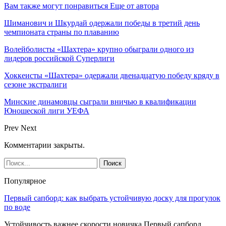
Вам также могут понравиться
Еще от автора
Шиманович и Шкурдай одержали победы в третий день
чемпионата страны по плаванию
Волейболисты «Шахтера» крупно обыграли одного из
лидеров российской Суперлиги
Хоккеисты «Шахтера» одержали двенадцатую победу кряду в
сезоне экстралиги
Минские динамовцы сыграли вничью в квалификации
Юношеской лиги УЕФА
Prev
Next
Комментарии закрыты.
Популярное
Первый сапборд: как выбрать устойчивую доску для прогулок
по воде
Устойчивость важнее скорости новичка Первый сапборд