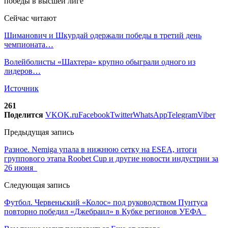
Сейчас читают
Шиманович и Шкурдай одержали победы в третий день
чемпионата…
Волейболисты «Шахтера» крупно обыграли одного из
лидеров…
Источник
261
Поделится
VK
OK.ru
Facebook
Twitter
WhatsApp
Telegram
Viber
Предыдущая запись
Разное. Nemiga упала в нижнюю сетку на ESEA, итоги
группового этапа Roobet Cup и другие новости индустрии за
26 июня
Следующая запись
Футбол. Червеньский «Колос» под руководством Пунтуса
повторно победил «Джебраил» в Кубке регионов УЕФА