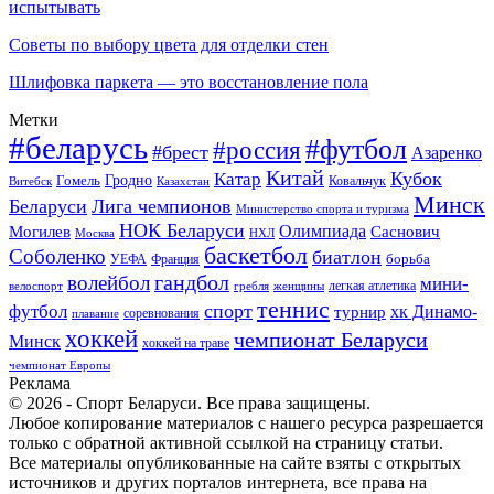
испытывать
Советы по выбору цвета для отделки стен
Шлифовка паркета — это восстановление пола
Метки
#беларусь
#футбол
#россия
#брест
Азаренко
Китай
Кубок
Катар
Гомель
Гродно
Казахстан
Ковальчук
Витебск
Минск
Беларуси
Лига чемпионов
Министерство спорта и туризма
НОК Беларуси
Олимпиада
Могилев
Саснович
Москва
НХЛ
баскетбол
Соболенко
биатлон
борьба
УЕФА
Франция
гандбол
волейбол
мини-
легкая атлетика
гребля
женщины
велоспорт
теннис
спорт
футбол
хк Динамо-
турнир
соревнования
плавание
хоккей
чемпионат Беларуси
Минск
хоккей на траве
чемпионат Европы
Реклама
© 2026 - Спорт Беларуси. Все права защищены.
Любое копирование материалов с нашего ресурса разрешается
только с обратной активной ссылкой на страницу статьи.
Все материалы опубликованные на сайте взяты с открытых
источников и других порталов интернета, все права на