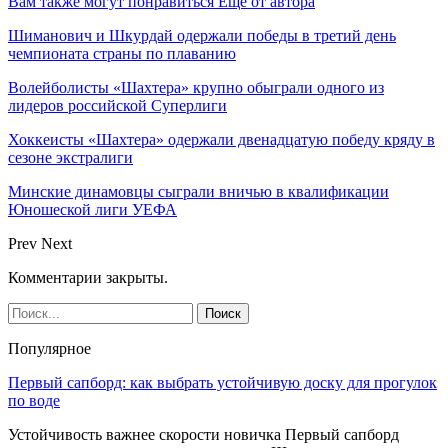
Вам также могут понравиться
Еще от автора
Шиманович и Шкурдай одержали победы в третий день
чемпионата страны по плаванию
Волейболисты «Шахтера» крупно обыграли одного из
лидеров российской Суперлиги
Хоккеисты «Шахтера» одержали двенадцатую победу кряду в
сезоне экстралиги
Минские динамовцы сыграли вничью в квалификации
Юношеской лиги УЕФА
Prev
Next
Комментарии закрыты.
Популярное
Первый сапборд: как выбрать устойчивую доску для прогулок
по воде
Устойчивость важнее скорости новичка Первый сапборд