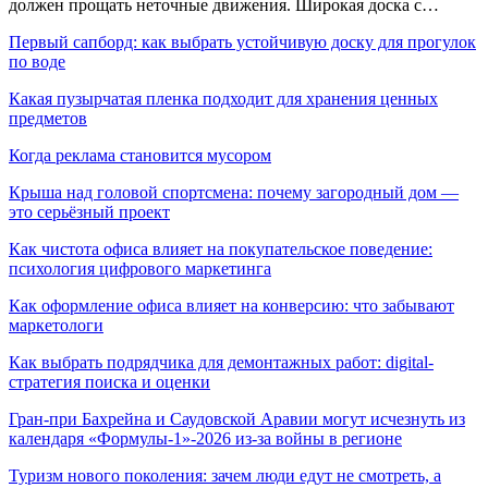
должен прощать неточные движения. Широкая доска с…
Первый сапборд: как выбрать устойчивую доску для прогулок
по воде
Какая пузырчатая пленка подходит для хранения ценных
предметов
Когда реклама становится мусором
Крыша над головой спортсмена: почему загородный дом —
это серьёзный проект
Как чистота офиса влияет на покупательское поведение:
психология цифрового маркетинга
Как оформление офиса влияет на конверсию: что забывают
маркетологи
Как выбрать подрядчика для демонтажных работ: digital-
стратегия поиска и оценки
Гран-при Бахрейна и Саудовской Аравии могут исчезнуть из
календаря «Формулы-1»-2026 из-за войны в регионе
Туризм нового поколения: зачем люди едут не смотреть, а