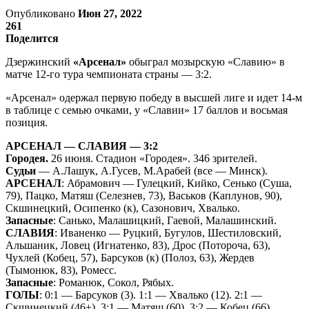
Опубликовано
Июн 27, 2022
261
Поделится
Дзержинский
«Арсенал»
обыграл мозырскую «Славию» в
матче 12-го тура чемпионата страны — 3:2.
«Арсенал» одержал первую победу в высшей лиге и идет 14-м
в таблице с семью очками, у «Славии» 17 баллов и восьмая
позиция.
АРСЕНАЛ — СЛАВИЯ — 3:2
Городея.
26 июня. Стадион «Городея». 346 зрителей.
Судьи
— А.Лашук, А.Гусев, М.Арабей (все — Минск).
АРСЕНАЛ
: Абрамович — Гулецкий, Кийко, Сенько (Суша,
79), Пацко, Матяш (Селезнев, 73), Васьков (Каплунов, 90),
Скшинецкий, Осипенко (к), Сазонович, Хвалько.
Запасные
: Санько, Малашицкий, Гаевой, Малашинский.
СЛАВИЯ
: Иваненко — Руцкий, Бугулов, Шестиловский,
Альшаник, Ловец (Игнатенко, 83), Дрос (Потороча, 63),
Чухлей (Кобец, 57), Барсуков (к) (Полоз, 63), Жердев
(Тымонюк, 83), Ромесс.
Запасные
: Романюк, Сокол, Рябых.
ГОЛЫ
: 0:1 — Барсуков (3). 1:1 — Хвалько (12). 2:1 —
Скшинецкий (46+). 3:1 — Матяш (60). 3:2 — Кобец (66).