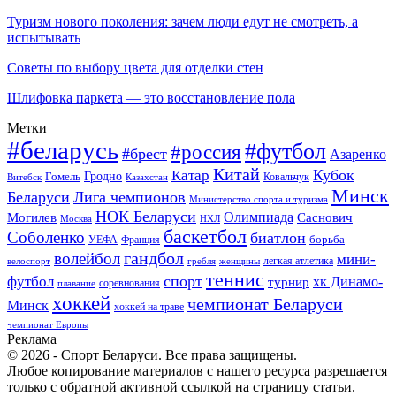
Туризм нового поколения: зачем люди едут не смотреть, а
испытывать
Советы по выбору цвета для отделки стен
Шлифовка паркета — это восстановление пола
Метки
#беларусь
#футбол
#россия
#брест
Азаренко
Китай
Кубок
Катар
Гомель
Гродно
Казахстан
Ковальчук
Витебск
Минск
Беларуси
Лига чемпионов
Министерство спорта и туризма
НОК Беларуси
Олимпиада
Могилев
Саснович
Москва
НХЛ
баскетбол
Соболенко
биатлон
борьба
УЕФА
Франция
гандбол
волейбол
мини-
легкая атлетика
гребля
женщины
велоспорт
теннис
спорт
футбол
хк Динамо-
турнир
соревнования
плавание
хоккей
чемпионат Беларуси
Минск
хоккей на траве
чемпионат Европы
Реклама
© 2026 - Спорт Беларуси. Все права защищены.
Любое копирование материалов с нашего ресурса разрешается
только с обратной активной ссылкой на страницу статьи.