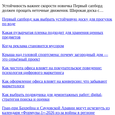
Устойчивость важнее скорости новичка Первый сапборд
должен прощать неточные движения. Широкая доска с…
Первый сапборд: как выбрать устойчивую доску для прогулок
по воде
Какая пузырчатая пленка подходит для хранения ценных
предметов
Когда реклама становится мусором
Крыша над головой спортсмена: почему загородный дом —
это серьёзный проект
Как чистота офиса влияет на покупательское поведение:
психология цифрового маркетинга
Как оформление офиса влияет на конверсию: что забывают
маркетологи
Как выбрать подрядчика для демонтажных работ: digital-
стратегия поиска и оценки
Гран-при Бахрейна и Саудовской Аравии могут исчезнуть из
календаря «Формулы-1»-2026 из-за войны в регионе