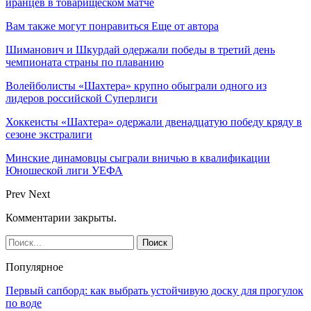
иранцев в товарищеском матче
Вам также могут понравиться
Еще от автора
Шиманович и Шкурдай одержали победы в третий день
чемпионата страны по плаванию
Волейболисты «Шахтера» крупно обыграли одного из
лидеров российской Суперлиги
Хоккеисты «Шахтера» одержали двенадцатую победу кряду в
сезоне экстралиги
Минские динамовцы сыграли вничью в квалификации
Юношеской лиги УЕФА
Prev
Next
Комментарии закрыты.
Популярное
Первый сапборд: как выбрать устойчивую доску для прогулок
по воде