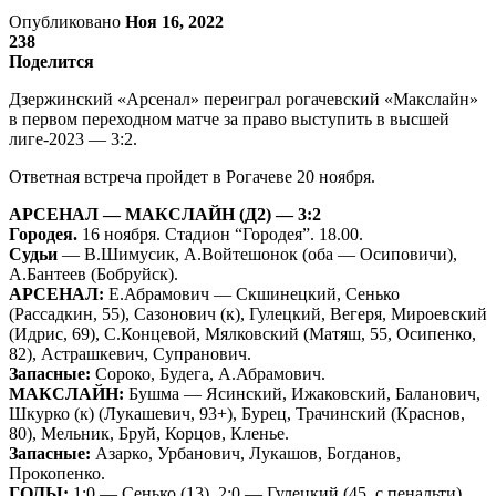
Опубликовано
Ноя 16, 2022
238
Поделится
Дзержинский «Арсенал» переиграл рогачевский «Макслайн»
в первом переходном матче за право выступить в высшей
лиге-2023 — 3:2.
Ответная встреча пройдет в Рогачеве 20 ноября.
АРСЕНАЛ — МАКСЛАЙН (Д2) — 3:2
Городея.
16 ноября. Стадион “Городея”. 18.00.
Судьи
— В.Шимусик, А.Войтешонок (оба — Осиповичи),
А.Бантеев (Бобруйск).
АРСЕНАЛ:
Е.Абрамович — Скшинецкий, Сенько
(Рассадкин, 55), Сазонович (к), Гулецкий, Вегеря, Мироевский
(Идрис, 69), С.Концевой, Мялковский (Матяш, 55, Осипенко,
82), Астрашкевич, Супранович.
Запасные:
Сороко, Будега, А.Абрамович.
МАКСЛАЙН:
Бушма — Ясинский, Ижаковский, Баланович,
Шкурко (к) (Лукашевич, 93+), Бурец, Трачинский (Краснов,
80), Мельник, Бруй, Корцов, Кленье.
Запасные:
Азарко, Урбанович, Лукашов, Богданов,
Прокопенко.
ГОЛЫ:
1:0 — Сенько (13). 2:0 — Гулецкий (45, с пенальти).