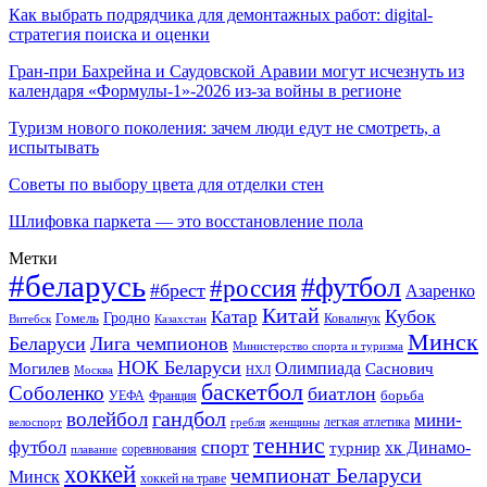
Как выбрать подрядчика для демонтажных работ: digital-
стратегия поиска и оценки
Гран-при Бахрейна и Саудовской Аравии могут исчезнуть из
календаря «Формулы-1»-2026 из-за войны в регионе
Туризм нового поколения: зачем люди едут не смотреть, а
испытывать
Советы по выбору цвета для отделки стен
Шлифовка паркета — это восстановление пола
Метки
#беларусь
#футбол
#россия
#брест
Азаренко
Китай
Кубок
Катар
Гомель
Гродно
Казахстан
Ковальчук
Витебск
Минск
Беларуси
Лига чемпионов
Министерство спорта и туризма
НОК Беларуси
Олимпиада
Могилев
Саснович
Москва
НХЛ
баскетбол
Соболенко
биатлон
борьба
УЕФА
Франция
гандбол
волейбол
мини-
легкая атлетика
гребля
женщины
велоспорт
теннис
спорт
футбол
хк Динамо-
турнир
соревнования
плавание
хоккей
чемпионат Беларуси
Минск
хоккей на траве