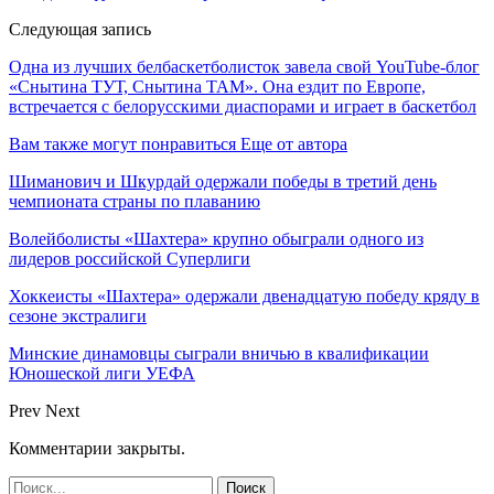
Следующая запись
Одна из лучших белбаскетболисток завела свой YouTube-блог
«Снытина ТУТ, Снытина ТАМ». Она ездит по Европе,
встречается с белорусскими диаспорами и играет в баскетбол
Вам также могут понравиться
Еще от автора
Шиманович и Шкурдай одержали победы в третий день
чемпионата страны по плаванию
Волейболисты «Шахтера» крупно обыграли одного из
лидеров российской Суперлиги
Хоккеисты «Шахтера» одержали двенадцатую победу кряду в
сезоне экстралиги
Минские динамовцы сыграли вничью в квалификации
Юношеской лиги УЕФА
Prev
Next
Комментарии закрыты.