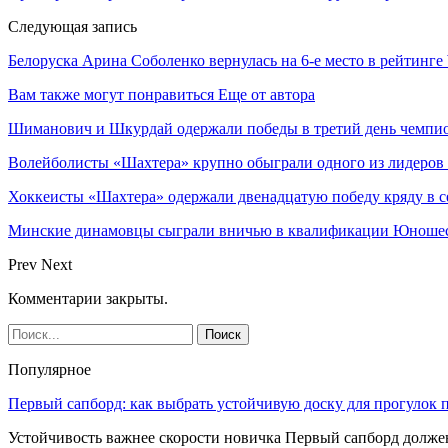
Следующая запись
Белоруска Арина Соболенко вернулась на 6-е место в рейтинг
Вам также могут понравиться
Еще от автора
Шиманович и Шкурдай одержали победы в третий день чемпио
Волейболисты «Шахтера» крупно обыграли одного из лидеров
Хоккеисты «Шахтера» одержали двенадцатую победу кряду в с
Минские динамовцы сыграли вничью в квалификации Юноше
Prev
Next
Комментарии закрыты.
Популярное
Первый сапборд: как выбрать устойчивую доску для прогулок 
Устойчивость важнее скорости новичка Первый сапборд долж