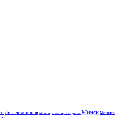
Минск
си
Лига чемпионов
Могилев
Министерство спорта и туризма