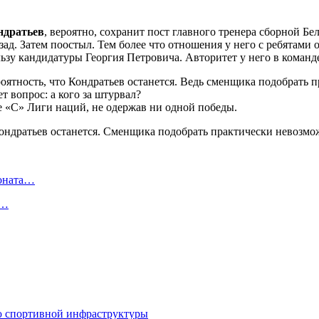
ндратьев
, вероятно, сохранит пост главного тренера сборной Бе
зад. Затем поостыл. Тем более что отношения у него с ребятами 
зу кандидатуры Георгия Петровича. Авторитет у него в команд
ероятность, что Кондратьев останется. Ведь сменщика подобрат
 вопрос: а кого за штурвал?
е «С» Лиги наций, не одержав ни одной победы.
ионата…
в…
ю спортивной инфраструктуры