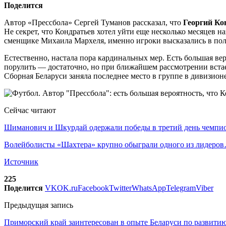
Поделится
Автор «Прессбола» Сергей Туманов рассказал, что
Георгий Ко
Не секрет, что Кондратьев хотел уйти еще несколько месяцев на
сменщике Михаила Мархеля, именно игроки высказались в поль
Естественно, настала пора кардинальных мер. Есть большая в
порулить — достаточно, но при ближайшем рассмотрении встает
Сборная Беларуси заняла последнее место в группе в дивизион
Сейчас читают
Шиманович и Шкурдай одержали победы в третий день чемп
Волейболисты «Шахтера» крупно обыграли одного из лидеро
Источник
225
Поделится
VK
OK.ru
Facebook
Twitter
WhatsApp
Telegram
Viber
Предыдущая запись
Приморский край заинтересован в опыте Беларуси по развити