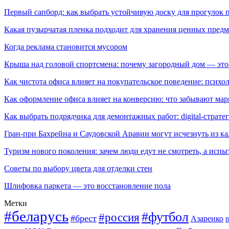
Первый сапборд: как выбрать устойчивую доску для прогулок 
Какая пузырчатая пленка подходит для хранения ценных предм
Когда реклама становится мусором
Крыша над головой спортсмена: почему загородный дом — это
Как чистота офиса влияет на покупательское поведение: псих
Как оформление офиса влияет на конверсию: что забывают мар
Как выбрать подрядчика для демонтажных работ: digital-страте
Гран-при Бахрейна и Саудовской Аравии могут исчезнуть из к
Туризм нового поколения: зачем люди едут не смотреть, а испы
Советы по выбору цвета для отделки стен
Шлифовка паркета — это восстановление пола
Метки
#беларусь
#футбол
#россия
#брест
Азаренко
В