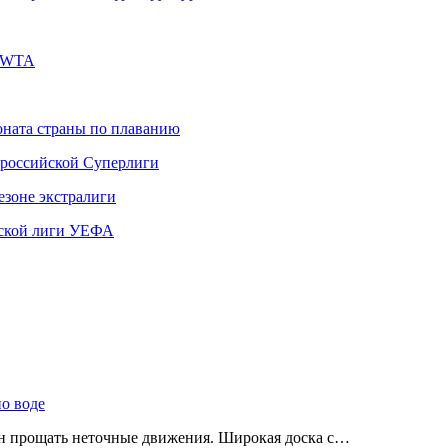
е WTA
ната страны по плаванию
 российской Суперлиги
езоне экстралиги
ской лиги УЕФА
по воде
ен прощать неточные движения. Широкая доска с…