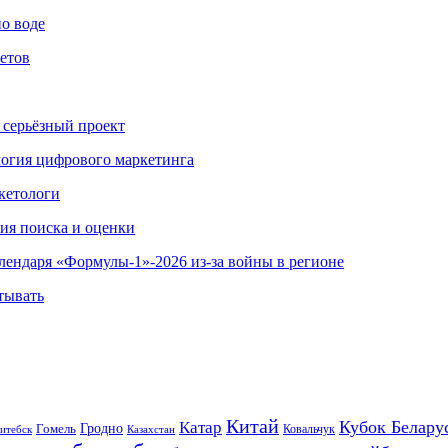
по воде
етов
 серьёзный проект
ология цифрового маркетинга
кетологи
гия поиска и оценки
алендаря «Формулы-1»-2026 из-за войны в регионе
тывать
Китай
Кубок Белару
Катар
Гомель
Гродно
Казахстан
Ковальчук
итебск