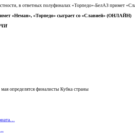
астности, в ответных полуфиналах «Торпедо»-БелАЗ примет «Сл
примет «Неман», «Торпедо» сыграет со «Славией» (ОНЛАЙН)
ТЧИ
ионата…
в…