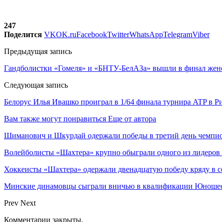
247
Поделится
VK
OK.ru
Facebook
Twitter
WhatsApp
Telegram
Viber
Предыдущая запись
Гандболистки «Гомеля» и «БНТУ-БелАЗа» вышли в финал женс
Следующая запись
Белорус Илья Ивашко проиграл в 1/64 финала турнира ATP в Р
Вам также могут понравиться
Еще от автора
Шиманович и Шкурдай одержали победы в третий день чемпио
Волейболисты «Шахтера» крупно обыграли одного из лидеров
Хоккеисты «Шахтера» одержали двенадцатую победу кряду в с
Минские динамовцы сыграли вничью в квалификации Юноше
Prev
Next
Комментарии закрыты.