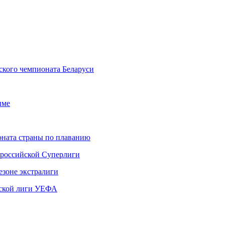
кого чемпионата Беларуси
име
ната страны по плаванию
 российской Суперлиги
езоне экстралиги
ской лиги УЕФА