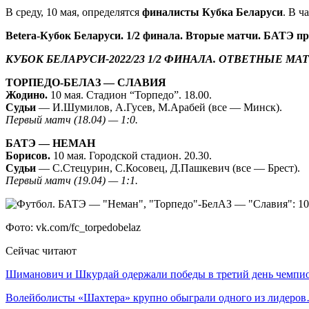
В среду, 10 мая, определятся
финалисты Кубка Беларуси
. В ч
Betera-Кубок Беларуси. 1/2 финала. Вторые матчи. БАТЭ 
КУБОК БЕЛАРУСИ-2022/23 1/2 ФИНАЛА. ОТВЕТНЫЕ МА
ТОРПЕДО-БЕЛАЗ — СЛАВИЯ
Жодино.
10 мая. Стадион “Торпедо”. 18.00.
Судьи
— И.Шумилов, А.Гусев, М.Арабей (все — Минск).
Первый матч (18.04) — 1:0.
БАТЭ — НЕМАН
Борисов.
10 мая. Городской стадион. 20.30.
Судьи
— С.Стецурин, С.Косовец, Д.Пашкевич (все — Брест).
Первый матч (19.04) — 1:1.
Фото: vk.com/fc_torpedobelaz
Сейчас читают
Шиманович и Шкурдай одержали победы в третий день чемп
Волейболисты «Шахтера» крупно обыграли одного из лидеро