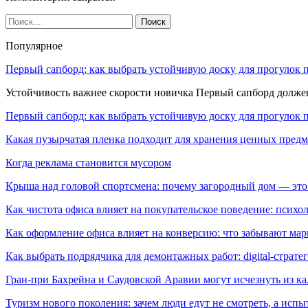
Популярное
Первый сапборд: как выбрать устойчивую доску для прогулок 
Устойчивость важнее скорости новичка Первый сапборд долж
Первый сапборд: как выбрать устойчивую доску для прогулок 
Какая пузырчатая пленка подходит для хранения ценных предм
Когда реклама становится мусором
Крыша над головой спортсмена: почему загородный дом — это
Как чистота офиса влияет на покупательское поведение: псих
Как оформление офиса влияет на конверсию: что забывают мар
Как выбрать подрядчика для демонтажных работ: digital-страте
Гран-при Бахрейна и Саудовской Аравии могут исчезнуть из к
Туризм нового поколения: зачем люди едут не смотреть, а испы