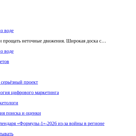
по воде
ен прощать неточные движения. Широкая доска с…
по воде
етов
 серьёзный проект
ология цифрового маркетинга
кетологи
гия поиска и оценки
алендаря «Формулы-1»-2026 из-за войны в регионе
тывать