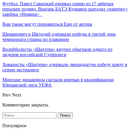
Футбол. Павел Савицкий прервал серию из 17 забитых
пенальти подряд. Вратарь БАТЭ Кудравец разгадал «паненку»
хавбека «Немана»
Вам также могут понравиться
Еще от автора
Шиманович и Шкурдай одержали победы в третий день
чемпионата страны по плаванию
Волейболисты «Шахтера» крупно обыграли одного из
лидеров российской Суперлиги
Хоккеисты «Шахтера» одержали двенадцатую победу кряду в
сезоне экстралиги
Минские динамовцы сыграли вничью в квалификации
Юношеской лиги УЕФА
Prev
Next
Комментарии закрыты.
Популярное