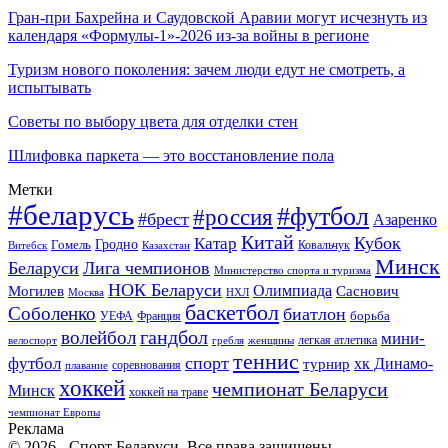
Гран-при Бахрейна и Саудовской Аравии могут исчезнуть из
календаря «Формулы-1»-2026 из-за войны в регионе
Туризм нового поколения: зачем люди едут не смотреть, а
испытывать
Советы по выбору цвета для отделки стен
Шлифовка паркета — это восстановление пола
Метки
#беларусь
#футбол
#россия
#брест
Азаренко
Китай
Кубок
Катар
Гомель
Гродно
Казахстан
Ковальчук
Витебск
Минск
Беларуси
Лига чемпионов
Министерство спорта и туризма
НОК Беларуси
Олимпиада
Могилев
Саснович
Москва
НХЛ
баскетбол
Соболенко
биатлон
борьба
УЕФА
Франция
гандбол
волейбол
мини-
легкая атлетика
гребля
женщины
велоспорт
теннис
спорт
футбол
хк Динамо-
турнир
соревнования
плавание
хоккей
чемпионат Беларуси
Минск
хоккей на траве
чемпионат Европы
Реклама
© 2026 - Спорт Беларуси. Все права защищены.