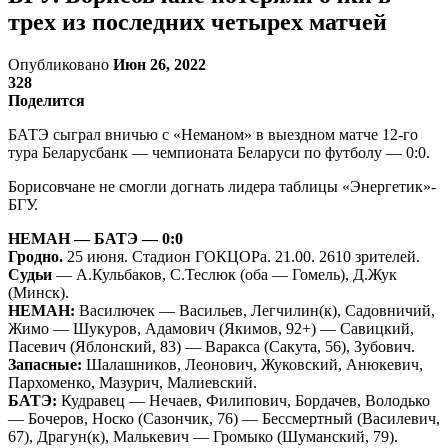
трех из последних четырех матчей
Опубликовано
Июн 26, 2022
328
Поделится
БАТЭ сыграл вничью с «Неманом» в выездном матче 12-го
тура Беларусбанк — чемпионата Беларуси по футболу — 0:0.
Борисовчане не смогли догнать лидера таблицы «Энергетик»-
БГУ.
НЕМАН — БАТЭ — 0:0
Гродно.
25 июня. Стадион ГОКЦОРа. 21.00. 2610 зрителей.
Судьи
— А.Кульбаков, С.Теслюк (оба — Гомель), Д.Жук
(Минск).
НЕМАН:
Василючек — Васильев, Легчилин(к), Садовничий,
Жимо — Шукуров, Адамович (Якимов, 92+) — Савицкий,
Пасевич (Яблонский, 83) — Варакса (Сакута, 56), Зубович.
Запасные:
Шалашников, Леонович, Жуковский, Анюкевич,
Пархоменко, Мазурич, Малиевский.
БАТЭ:
Кудравец — Нечаев, Филипович, Бордачев, Володько
— Бочеров, Носко (Сазончик, 76) — Бессмертный (Василевич,
67), Драгун(к), Малькевич — Громыко (Шуманский, 79).