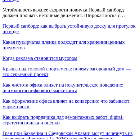
Устойчивость важнее скорости новичка Первый сапборд
должен прощать неточные движения. Широкая доска с…
Первый сапборд: как выбрать устойчивую доску для прогулок
по воде
Какая пузырчатая пленка подходит для хранения ценных
предметов
Когда реклама становится мусором
Крыша над головой спортсмена: почему загородный дом —
это серьёзный проект
Как чистота офиса влияет на покупательское поведение:
психология цифрового маркетинга
Как оформление офиса влияет на конверсию: что забывают
маркетологи
Как выбрать подрядчика для демонтажных работ: digital-
стратегия поиска и оценки
Гран-при Бахрейна и Саудовской Аравии могут исчезнуть из
календаря «Формулы-1»-2026 из-за войны в регионе