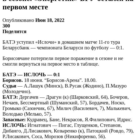
первом месте
Опубликовано
Июн 18, 2022
300
Поделится
БАТЭ уступил «Ислочи» в домашнем матче 11-го тура
Беларусбанк — чемпионата Беларуси по футболу — 0:1.
Борисовчане потерпели первое поражение в сезоне и не
смогли вернуться на первое место в таблице.
БАТЭ — ИСЛОЧЬ — 0:1
Борисов.
18 июня. “Борисов-Арена”. 18.00.
Судьи
— А.Лашук (Минск), В.Русак (Жодино), П.Мазуро
(Молодечно).
БАТЭ:
Дергачев — Драгун (к) (Шарковский, 64), Бочеров,
Нечаев, Бессмертный (Шуманский, 57), Бордачев, Носко,
Громыко (Сазончик, 67), Милич (Василевич, 7), Малькевич,
Володько (Мелько, 57).
Запасные:
Кудравец, Бане, Некрасов, Я.Филипович, Идрис.
ИСЛОЧЬ:
Игнатович — Пигас, Глущенков, Степанов,
Дибанго, Д.Лисакович, Козыренко (к), Патоцкий (Ровдо, 79),
Р.Лисакович, Соса, Морозов (Никифоренко, 56).