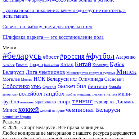
Туризм нового поколения: зачем люди едут не смотреть, а
испытывать
Советы по выбору цвета для отделки стен
Шлифовка паркета — это восстановление пола
Метки
#беларусь
#футбол
#россия
#брест
Азаренко
Китай
Кубок
Катар
Гомель
Гродно
Казахстан
Ковальчук
Витебск
Минск
Беларуси
Лига чемпионов
Министерство спорта и туризма
НОК Беларуси
Олимпиада
Могилев
Саснович
Москва
НХЛ
баскетбол
Соболенко
биатлон
борьба
УЕФА
Франция
гандбол
волейбол
мини-
легкая атлетика
гребля
женщины
велоспорт
теннис
спорт
футбол
хк Динамо-
турнир
соревнования
плавание
хоккей
чемпионат Беларуси
Минск
хоккей на траве
чемпионат Европы
Реклама
© 2026 - Спорт Беларуси. Все права защищены.
Любое копирование материалов с нашего ресурса разрешается
только с обратной активной ссылкой на страницу статьи.