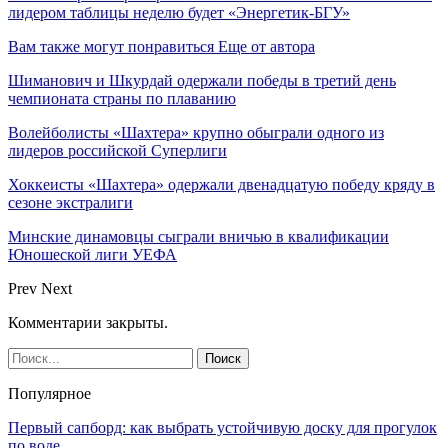
лидером таблицы неделю будет «Энергетик-БГУ»
Вам также могут понравиться
Еще от автора
Шиманович и Шкурдай одержали победы в третий день
чемпионата страны по плаванию
Волейболисты «Шахтера» крупно обыграли одного из
лидеров российской Суперлиги
Хоккеисты «Шахтера» одержали двенадцатую победу кряду в
сезоне экстралиги
Минские динамовцы сыграли вничью в квалификации
Юношеской лиги УЕФА
Prev
Next
Комментарии закрыты.
Популярное
Первый сапборд: как выбрать устойчивую доску для прогулок
по воде