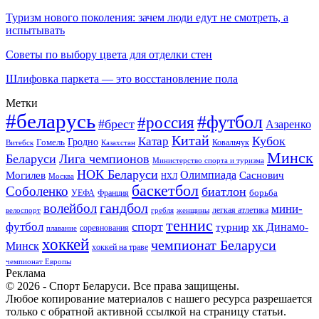
Туризм нового поколения: зачем люди едут не смотреть, а
испытывать
Советы по выбору цвета для отделки стен
Шлифовка паркета — это восстановление пола
Метки
#беларусь
#футбол
#россия
#брест
Азаренко
Китай
Кубок
Катар
Гомель
Гродно
Казахстан
Ковальчук
Витебск
Минск
Беларуси
Лига чемпионов
Министерство спорта и туризма
НОК Беларуси
Олимпиада
Могилев
Саснович
Москва
НХЛ
баскетбол
Соболенко
биатлон
борьба
УЕФА
Франция
гандбол
волейбол
мини-
легкая атлетика
гребля
женщины
велоспорт
теннис
спорт
футбол
хк Динамо-
турнир
соревнования
плавание
хоккей
чемпионат Беларуси
Минск
хоккей на траве
чемпионат Европы
Реклама
© 2026 - Спорт Беларуси. Все права защищены.
Любое копирование материалов с нашего ресурса разрешается
только с обратной активной ссылкой на страницу статьи.