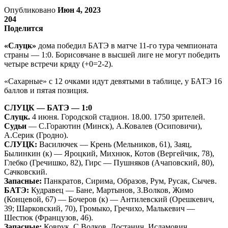
Опубликовано
Июн 4, 2023
204
Поделится
«Слуцк»
дома победил БАТЭ в матче 11-го тура чемпионата
страны — 1:0. Борисовчане в высшей лиге не могут победить
четыре встречи кряду (+0=2-2).
«Сахарные» с 12 очками идут девятыми в таблице, у БАТЭ 16
баллов и пятая позиция.
СЛУЦК — БАТЭ — 1:0
Слуцк.
4 июня. Городской стадион. 18.00. 1750 зрителей.
Судьи
— С.Гораютин (Минск), А.Ковалев (Осиповичи),
А.Серик (Гродно).
СЛУЦК:
Василючек — Крень (Мельников, 61), Заяц,
Былинкин (к) — Яроцкий, Михнюк, Котов (Вергейчик, 78),
Глебко (Гречишко, 82), Гирс — Пушняков (Ачаповский, 80),
Сачковский.
Запасные:
Панкратов, Сирима, Образов, Рум, Русак, Сычев.
БАТЭ:
Кудравец — Бане, Мартынов, З.Волков, Жимо
(Концевой, 67) — Бочеров (к) — Антилевский (Орешкевич,
39; Шарковский, 70), Громыко, Гречихо, Малькевич —
Шестюк (Французов, 46).
Запасные:
Коврук, С.Волков, Достанич, Исламович,