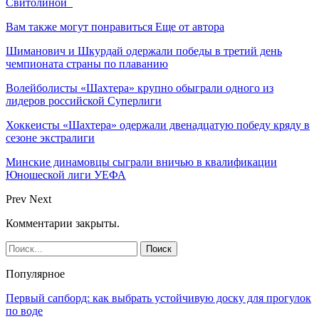
Свитолиной
Вам также могут понравиться
Еще от автора
Шиманович и Шкурдай одержали победы в третий день
чемпионата страны по плаванию
Волейболисты «Шахтера» крупно обыграли одного из
лидеров российской Суперлиги
Хоккеисты «Шахтера» одержали двенадцатую победу кряду в
сезоне экстралиги
Минские динамовцы сыграли вничью в квалификации
Юношеской лиги УЕФА
Prev
Next
Комментарии закрыты.
Популярное
Первый сапборд: как выбрать устойчивую доску для прогулок
по воде