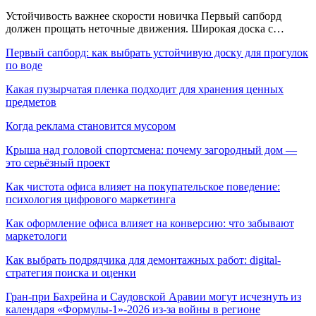
Устойчивость важнее скорости новичка Первый сапборд
должен прощать неточные движения. Широкая доска с…
Первый сапборд: как выбрать устойчивую доску для прогулок
по воде
Какая пузырчатая пленка подходит для хранения ценных
предметов
Когда реклама становится мусором
Крыша над головой спортсмена: почему загородный дом —
это серьёзный проект
Как чистота офиса влияет на покупательское поведение:
психология цифрового маркетинга
Как оформление офиса влияет на конверсию: что забывают
маркетологи
Как выбрать подрядчика для демонтажных работ: digital-
стратегия поиска и оценки
Гран-при Бахрейна и Саудовской Аравии могут исчезнуть из
календаря «Формулы-1»-2026 из-за войны в регионе