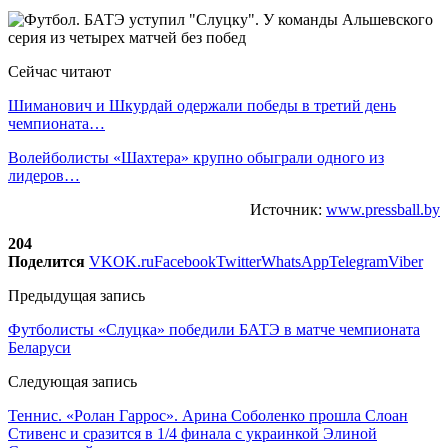
Сейчас читают
Шиманович и Шкурдай одержали победы в третий день
чемпионата…
Волейболисты «Шахтера» крупно обыграли одного из
лидеров…
Источник:
www.pressball.by
204
Поделится
VK
OK.ru
Facebook
Twitter
WhatsApp
Telegram
Viber
Предыдущая запись
Футболисты «Слуцка» победили БАТЭ в матче чемпионата
Беларуси
Следующая запись
Теннис. «Ролан Гаррос». Арина Соболенко прошла Слоан
Стивенс и сразится в 1/4 финала с украинкой Элиной