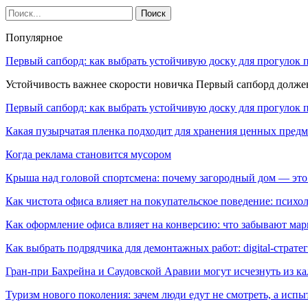
Популярное
Первый сапборд: как выбрать устойчивую доску для прогулок 
Устойчивость важнее скорости новичка Первый сапборд долж
Первый сапборд: как выбрать устойчивую доску для прогулок 
Какая пузырчатая пленка подходит для хранения ценных предм
Когда реклама становится мусором
Крыша над головой спортсмена: почему загородный дом — это
Как чистота офиса влияет на покупательское поведение: псих
Как оформление офиса влияет на конверсию: что забывают мар
Как выбрать подрядчика для демонтажных работ: digital-страте
Гран-при Бахрейна и Саудовской Аравии могут исчезнуть из к
Туризм нового поколения: зачем люди едут не смотреть, а испы