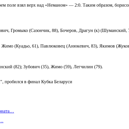
оем поле взял верх над «Неманом» — 2:0. Таким образом, борис
ич, Громыко (Сазончик, 88), Бочеров, Драгун (к) (Шуманский, 
Жимо (Куадьо, 61), Павлюковец (Анюкевич, 83), Якимов (Жуков
ский (82); Зубович (35), Жимо (59), Легчилин (79).
ионата…
в…