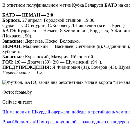
В ответном полуфинальном матче Кубка Беларуси
БАТЭ
на св
БАТЭ — НЕМАН — 2:0
Борисов.
27 апреля. Городской стадион. 19.30.
Судьи — С.Стецурин, С.Косовец, Д.Пашкевич (все — Брест).
БАТЭ:
Кудравец — Нечаев, Я.Филипович, Бордачев, А.Филипов
(Некрасов, 90).
Запасные:
Дергачев, Носко, Володько.
НЕМАН:
Малиевский — Васильев, Легчилин (к), Садовничий, 
Зубович.
Запасные:
Курганский, Мазурич, Яблонский.
ГОЛ:
1:0 — Драгун (39). 2:0 — Шуманский (94+).
ПРЕДУПРЕЖДЕНИЯ:
Я.Филипович (31), Бочеров (43), Шуман
Первый матч — 1:2.
Фото: fcbate.by
Сейчас читают
Шиманович и Шкурдай одержали победы в третий день чемп
Волейболисты «Шахтера» крупно обыграли одного из лидеро