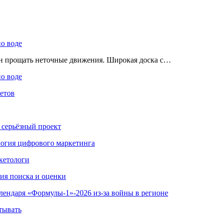
по воде
ен прощать неточные движения. Широкая доска с…
по воде
етов
 серьёзный проект
ология цифрового маркетинга
кетологи
гия поиска и оценки
алендаря «Формулы-1»-2026 из-за войны в регионе
тывать