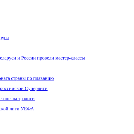
руси
еларуси и России провели мастер-классы
ната страны по плаванию
 российской Суперлиги
езоне экстралиги
ской лиги УЕФА