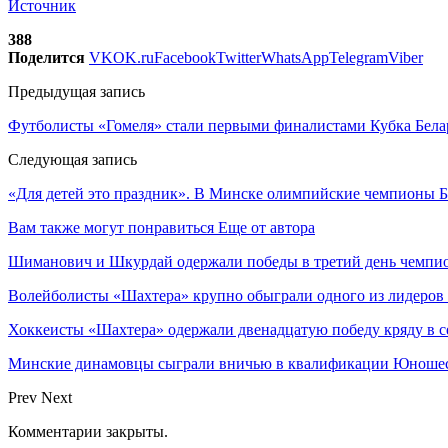
Источник
388
Поделится
VK
OK.ru
Facebook
Twitter
WhatsApp
Telegram
Viber
Предыдущая запись
Футболисты «Гомеля» стали первыми финалистами Кубка Бела
Следующая запись
«Для детей это праздник». В Минске олимпийские чемпионы Б
Вам также могут понравиться
Еще от автора
Шиманович и Шкурдай одержали победы в третий день чемпио
Волейболисты «Шахтера» крупно обыграли одного из лидеров
Хоккеисты «Шахтера» одержали двенадцатую победу кряду в с
Минские динамовцы сыграли вничью в квалификации Юноше
Prev
Next
Комментарии закрыты.