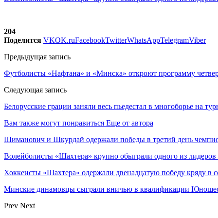
204
Поделится
VK
OK.ru
Facebook
Twitter
WhatsApp
Telegram
Viber
Предыдущая запись
Футболисты «Нафтана» и «Минска» откроют программу четвер
Следующая запись
Белорусские грации заняли весь пьедестал в многоборье на ту
Вам также могут понравиться
Еще от автора
Шиманович и Шкурдай одержали победы в третий день чемпио
Волейболисты «Шахтера» крупно обыграли одного из лидеров
Хоккеисты «Шахтера» одержали двенадцатую победу кряду в с
Минские динамовцы сыграли вничью в квалификации Юноше
Prev
Next