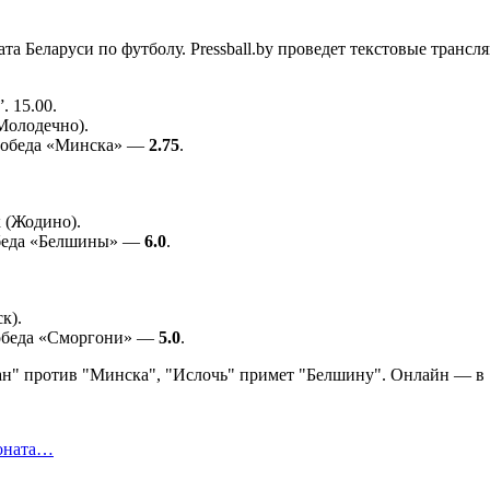
та Беларуси по футболу. Pressball.by проведет текстовые трансл
. 15.00.
Молодечно).
победа «Минска» —
2.75
.
 (Жодино).
обеда «Белшины» —
6.0
.
к).
победа «Сморгони» —
5.0
.
ионата…
в…