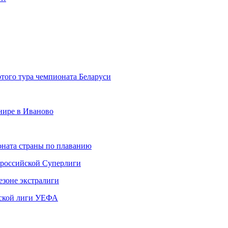
того тура чемпионата Беларуси
рнире в Иваново
ната страны по плаванию
 российской Суперлиги
езоне экстралиги
ской лиги УЕФА