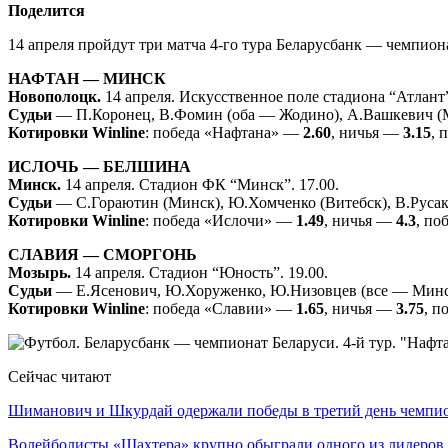
Поделится
14 апреля пройдут три матча 4-го тура Беларусбанк — чемпиона
НАФТАН — МИНСК
Новополоцк.
14 апреля. Искусственное поле стадиона “Атлант”
Судьи
— П.Коронец, В.Фомин (оба — Жодино), А.Вашкевич (
Котировки
Winline
: победа «Нафтана» —
2.60
, ничья —
3.15
, 
ИСЛОЧЬ — БЕЛШИНА
Минск.
14 апреля. Стадион ФК “Минск”. 17.00.
Судьи
— С.Гораютин (Минск), Ю.Хомченко (Витебск), В.Русак
Котировки Winline
: победа «Ислочи» —
1.49
, ничья —
4.3
, п
СЛАВИЯ — СМОРГОНЬ
Мозырь.
14 апреля. Стадион “Юность”. 19.00.
Судьи
— Е.Ясенович, Ю.Хоруженко, Ю.Низовцев (все — Минс
Котировки Winline
: победа «Славии» —
1.65
, ничья —
3.75
, 
Сейчас читают
Шиманович и Шкурдай одержали победы в третий день чемп
Волейболисты «Шахтера» крупно обыграли одного из лидеро