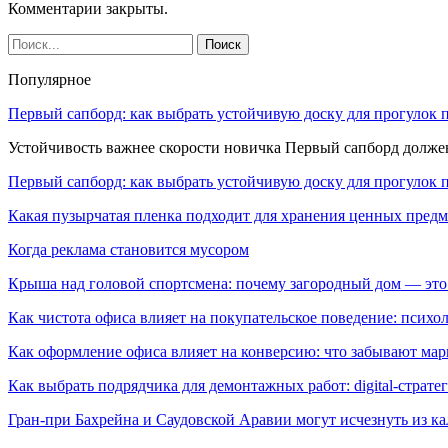
Комментарии закрыты.
Популярное
Первый сапборд: как выбрать устойчивую доску для прогулок 
Устойчивость важнее скорости новичка Первый сапборд долж
Первый сапборд: как выбрать устойчивую доску для прогулок 
Какая пузырчатая пленка подходит для хранения ценных предм
Когда реклама становится мусором
Крыша над головой спортсмена: почему загородный дом — это
Как чистота офиса влияет на покупательское поведение: псих
Как оформление офиса влияет на конверсию: что забывают мар
Как выбрать подрядчика для демонтажных работ: digital-страте
Гран-при Бахрейна и Саудовской Аравии могут исчезнуть из к