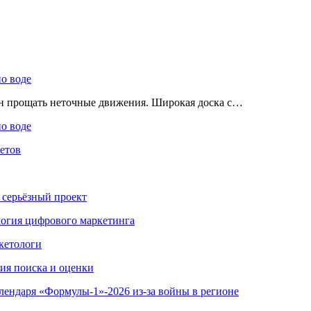
по воде
ен прощать неточные движения. Широкая доска с…
по воде
етов
 серьёзный проект
ология цифрового маркетинга
кетологи
гия поиска и оценки
алендаря «Формулы-1»-2026 из-за войны в регионе