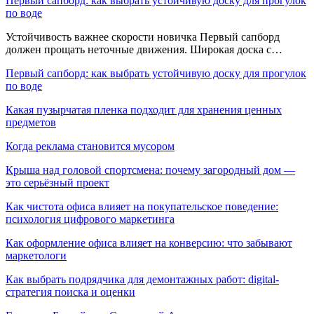
Первый сапборд: как выбрать устойчивую доску для прогулок
по воде
Устойчивость важнее скорости новичка Первый сапборд
должен прощать неточные движения. Широкая доска с…
Первый сапборд: как выбрать устойчивую доску для прогулок
по воде
Какая пузырчатая пленка подходит для хранения ценных
предметов
Когда реклама становится мусором
Крыша над головой спортсмена: почему загородный дом —
это серьёзный проект
Как чистота офиса влияет на покупательское поведение:
психология цифрового маркетинга
Как оформление офиса влияет на конверсию: что забывают
маркетологи
Как выбрать подрядчика для демонтажных работ: digital-
стратегия поиска и оценки