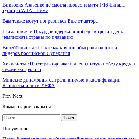
Виктория Азаренко не смогла провести матч 1/16 финала
турнира WTA в Риме
Вам также могут понравиться
Еще от автора
Шиманович и Шкурдай одержали победы в третий день
чемпионата страны по плаванию
Волейболисты «Шахтера» крупно обыграли одного из
лидеров российской Суперлиги
Хоккеисты «Шахтера» одержали двенадцатую победу кряду в
сезоне экстралиги
Минские динамовцы сыграли вничью в квалификации
Юношеской лиги УЕФА
Prev
Next
Комментарии закрыты.
Популярное