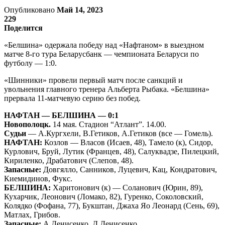
Опубликовано
Май 14, 2023
229
Поделится
«Белшина» одержала победу над «Нафтаном» в выездном
матче 8-го тура Беларусбанк — чемпионата Беларуси по
футболу — 1:0.
«Шинники» провели первый матч после санкций и
увольнения главного тренера Альберта Рыбака. «Белшина»
прервала 11-матчевую серию без побед.
НАФТАН — БЕЛШИНА — 0:1
Новополоцк.
14 мая. Стадион “Атлант”. 14.00.
Судьи
— А.Кургхели, В.Гетиков, А.Гетиков (все — Гомель).
НАФТАН:
Козлов — Власов (Исаев, 48), Тамело (к), Сидор,
Курлович, Бруй, Лутик (Францев, 48), Салуквадзе, Пилецкий,
Кириленко, Драбатович (Слепов, 48).
Запасные:
Довгялло, Санников, Луцевич, Кац, Кондратович,
Киемидинов, Фукс.
БЕЛШИНА:
Харитонович (к) — Соланович (Юрин, 89),
Кухарчик, Леонович (Ломако, 82), Гуренко, Соколовский,
Колядко (Фофана, 77), Букштан, Джаха Яо Леонард (Сень, 69),
Матлах, Грибов.
Запасные:
А.Денисенко, Д.Денисенко.