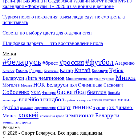
Гран-при Бахрейна и Саудовской Аравии могут исчезнуть из
календаря «Формулы-1»-2026 из-за войны в регионе
Туризм нового поколения: зачем люди едут не смотреть, а
испытывать
Советы по выбору цвета для отделки стен
Шлифовка паркета — это восстановление пола
Метки
#беларусь
#футбол
#россия
#брест
Азаренко
Китай
Кубок
Катар
Гомель
Гродно
Казахстан
Ковальчук
Витебск
Минск
Беларуси
Лига чемпионов
Министерство спорта и туризма
НОК Беларуси
Олимпиада
Могилев
Саснович
Москва
НХЛ
баскетбол
Соболенко
биатлон
борьба
УЕФА
Франция
гандбол
волейбол
мини-
легкая атлетика
гребля
женщины
велоспорт
теннис
спорт
футбол
хк Динамо-
турнир
соревнования
плавание
хоккей
чемпионат Беларуси
Минск
хоккей на траве
чемпионат Европы
Реклама
© 2026 - Спорт Беларуси. Все права защищены.