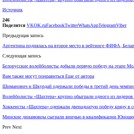
Источник
246
Поделится
VK
OK.ru
Facebook
Twitter
WhatsApp
Telegram
Viber
Предыдущая запись
Аргентина поднялась на второе место в рейтинге ФИФА, Белар
Следующая запись
Белорусские волейболисты добыли первую победу на этапе М
Вам также могут понравиться
Еще от автора
Шиманович и Шкурдай одержали победы в третий день чемпио
Волейболисты «Шахтера» крупно обыграли одного из лидеров
Хоккеисты «Шахтера» одержали двенадцатую победу кряду в с
Минские динамовцы сыграли вничью в квалификации Юноше
Prev
Next