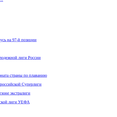
усь на 97-й позиции
олодежной лиги России
ната страны по плаванию
 российской Суперлиги
езоне экстралиги
ской лиги УЕФА