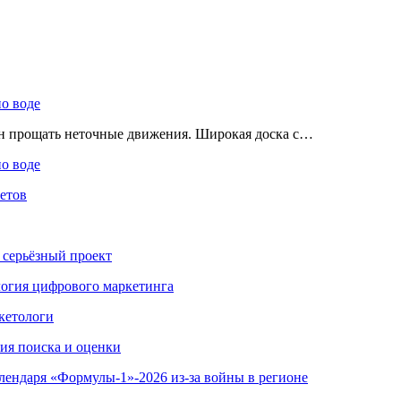
по воде
ен прощать неточные движения. Широкая доска с…
по воде
етов
 серьёзный проект
ология цифрового маркетинга
кетологи
гия поиска и оценки
алендаря «Формулы-1»-2026 из-за войны в регионе