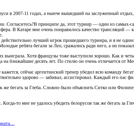
уси в 2007-11 годах, а нынче вышедший на заслуженный отдых, 
. Согласитесь?В принципе да, этот турнир — один из самых-сам
осфера. В Катаре мне очень понравилось качество трансляций — 
е.
 действительно лучший игрок прошедшего турнира, и я не один
Молодые ребята бегали за Лео, сражались ради него, а он показал
х выиграла. Хотя французы тоже выступили хорошо. Как и четыр
 на ближайшие десять лет. По стилю он очень отличается от Мес
ажется, сейчас аргентинский тренер убедил всю команду бегать 
йствительно здорово — забивал, ассистировал. Каждый его пас ф
так же бегать за Глеба. Сложно было объяснить Ситко или Филип
ионата…
в…