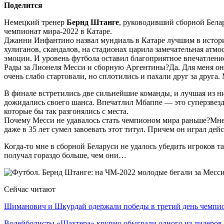
Поделится
Немецкий тренер
Бернд Штанге
, руководивший сборной Белар
чемпионат мира-2022 в Катаре.
Джанни Инфантино назвал мундиаль в Катаре лучшим в истории
хулиганов, скандалов, на стадионах царила замечательная атм
эмоции. И уровень футбола оставил благоприятное впечатлени
Рады за Лионеля Месси и сборную Аргентины?Да. Для меня он
очень слабо стартовали, но сплотились и пахали друг за друга. 
В финале встретились две сильнейшие команды, и лучшая из ни
дожидались своего шанса. Впечатлил Мбаппе — это суперзвезда
которые бы так разгонялись с места.
Почему Месси не удавалось стать чемпионом мира раньше?Мне к
даже в 35 лет сумел завоевать этот титул. Причем он играл де
Когда-то мне в сборной Беларуси не удалось убедить игроков 
получал гораздо больше, чем они…
Сейчас читают
Шиманович и Шкурдай одержали победы в третий день чемп
Волейболисты «Шахтера» крупно обыграли одного из лидеро