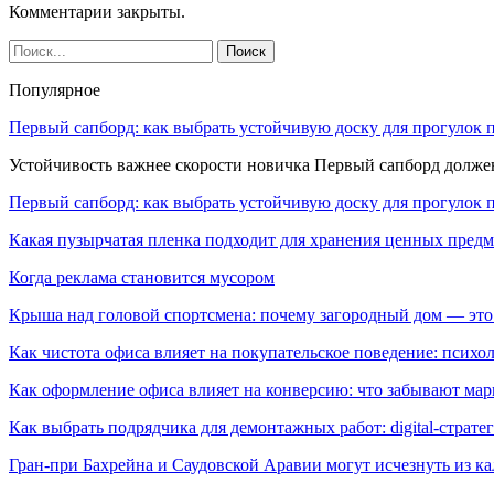
Комментарии закрыты.
Популярное
Первый сапборд: как выбрать устойчивую доску для прогулок 
Устойчивость важнее скорости новичка Первый сапборд долж
Первый сапборд: как выбрать устойчивую доску для прогулок 
Какая пузырчатая пленка подходит для хранения ценных предм
Когда реклама становится мусором
Крыша над головой спортсмена: почему загородный дом — это
Как чистота офиса влияет на покупательское поведение: псих
Как оформление офиса влияет на конверсию: что забывают мар
Как выбрать подрядчика для демонтажных работ: digital-страте
Гран-при Бахрейна и Саудовской Аравии могут исчезнуть из к