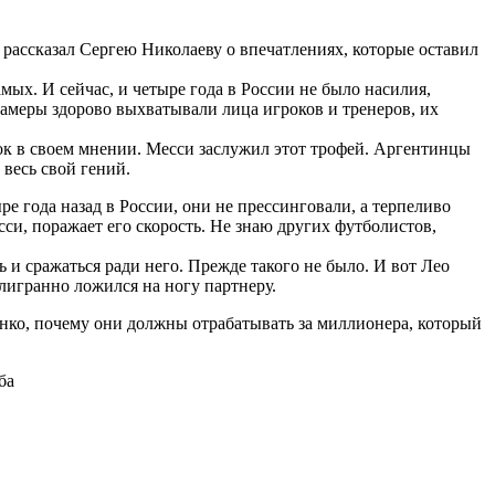
рассказал Сергею Николаеву о впечатлениях, которые оставил
ых. И сейчас, и четыре года в России не было насилия,
камеры здорово выхватывали лица игроков и тренеров, их
ок в своем мнении. Месси заслужил этот трофей. Аргентинцы
 весь свой гений.
е года назад в России, они не прессинговали, а терпеливо
си, поражает его скорость. Не знаю других футболистов,
и сражаться ради него. Прежде такого не было. И вот Лео
илигранно ложился на ногу партнеру.
енко, почему они должны отрабатывать за миллионера, который