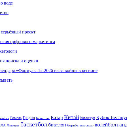
по воде
етов
 серьёзный проект
ология цифрового маркетинга
кетологи
гия поиска и оценки
алендаря «Формулы-1»-2026 из-за войны в регионе
тывать
Китай
Кубок Белару
Катар
Гомель
Гродно
Казахстан
Ковальчук
итебск
баскетбол
ган
волейбол
биатлон
борьба
ЕФА
Франция
велоспорт