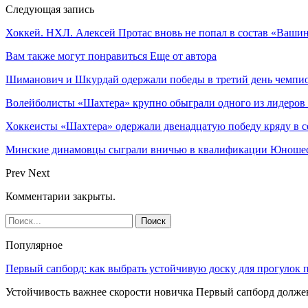
Следующая запись
Хоккей. НХЛ. Алексей Протас вновь не попал в состав «Ваши
Вам также могут понравиться
Еще от автора
Шиманович и Шкурдай одержали победы в третий день чемпио
Волейболисты «Шахтера» крупно обыграли одного из лидеров
Хоккеисты «Шахтера» одержали двенадцатую победу кряду в с
Минские динамовцы сыграли вничью в квалификации Юноше
Prev
Next
Комментарии закрыты.
Популярное
Первый сапборд: как выбрать устойчивую доску для прогулок 
Устойчивость важнее скорости новичка Первый сапборд долж