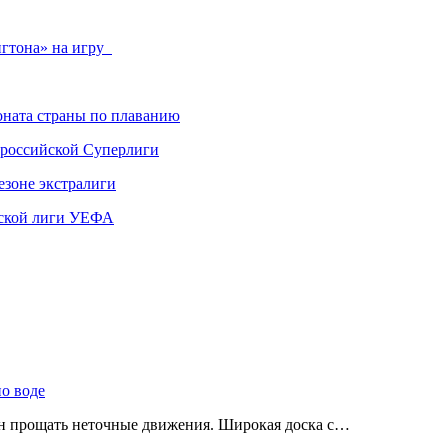
нгтона» на игру
ната страны по плаванию
 российской Суперлиги
езоне экстралиги
ской лиги УЕФА
по воде
ен прощать неточные движения. Широкая доска с…