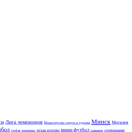
Минск
си
Лига чемпионов
Могилев
Министерство спорта и туризма
дбол
мини-футбол
легкая атлетика
соревнования
гребля
женщины
плавание