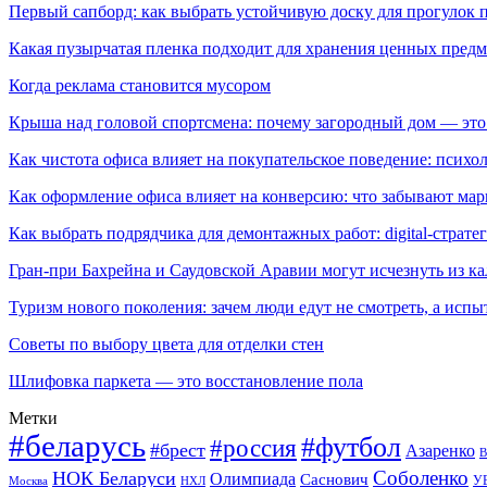
Первый сапборд: как выбрать устойчивую доску для прогулок 
Какая пузырчатая пленка подходит для хранения ценных предм
Когда реклама становится мусором
Крыша над головой спортсмена: почему загородный дом — это
Как чистота офиса влияет на покупательское поведение: псих
Как оформление офиса влияет на конверсию: что забывают мар
Как выбрать подрядчика для демонтажных работ: digital-страте
Гран-при Бахрейна и Саудовской Аравии могут исчезнуть из к
Туризм нового поколения: зачем люди едут не смотреть, а испы
Советы по выбору цвета для отделки стен
Шлифовка паркета — это восстановление пола
Метки
#беларусь
#футбол
#россия
#брест
Азаренко
В
Соболенко
НОК Беларуси
Олимпиада
Саснович
У
Москва
НХЛ