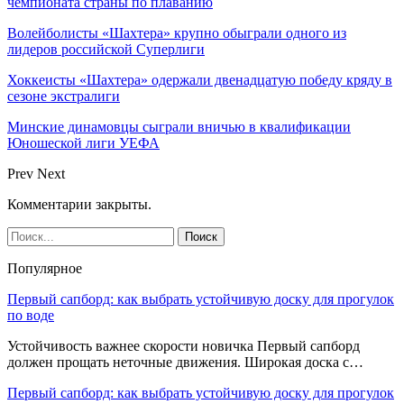
чемпионата страны по плаванию
Волейболисты «Шахтера» крупно обыграли одного из
лидеров российской Суперлиги
Хоккеисты «Шахтера» одержали двенадцатую победу кряду в
сезоне экстралиги
Минские динамовцы сыграли вничью в квалификации
Юношеской лиги УЕФА
Prev
Next
Комментарии закрыты.
Популярное
Первый сапборд: как выбрать устойчивую доску для прогулок
по воде
Устойчивость важнее скорости новичка Первый сапборд
должен прощать неточные движения. Широкая доска с…
Первый сапборд: как выбрать устойчивую доску для прогулок