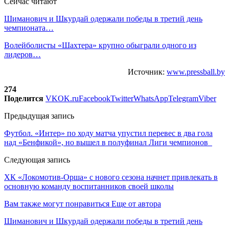
Сейчас читают
Шиманович и Шкурдай одержали победы в третий день
чемпионата…
Волейболисты «Шахтера» крупно обыграли одного из
лидеров…
Источник:
www.pressball.by
274
Поделится
VK
OK.ru
Facebook
Twitter
WhatsApp
Telegram
Viber
Предыдущая запись
Футбол. «Интер» по ходу матча упустил перевес в два гола
над «Бенфикой», но вышел в полуфинал Лиги чемпионов
Следующая запись
ХК «Локомотив-Орша» с нового сезона начнет привлекать в
основную команду воспитанников своей школы
Вам также могут понравиться
Еще от автора
Шиманович и Шкурдай одержали победы в третий день