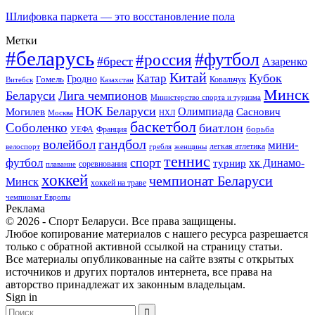
Шлифовка паркета — это восстановление пола
Метки
#беларусь
#футбол
#россия
#брест
Азаренко
Китай
Кубок
Катар
Гомель
Гродно
Казахстан
Ковальчук
Витебск
Минск
Беларуси
Лига чемпионов
Министерство спорта и туризма
НОК Беларуси
Олимпиада
Могилев
Саснович
Москва
НХЛ
баскетбол
Соболенко
биатлон
борьба
УЕФА
Франция
гандбол
волейбол
мини-
легкая атлетика
гребля
женщины
велоспорт
теннис
спорт
футбол
хк Динамо-
турнир
соревнования
плавание
хоккей
чемпионат Беларуси
Минск
хоккей на траве
чемпионат Европы
Реклама
© 2026 - Спорт Беларуси. Все права защищены.
Любое копирование материалов с нашего ресурса разрешается
только с обратной активной ссылкой на страницу статьи.
Все материалы опубликованные на сайте взяты с открытых
источников и других порталов интернета, все права на
авторство принадлежат их законным владельцам.
Sign in