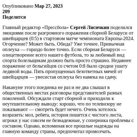
Опубликовано
Мар 27, 2023
209
Поделится
Главный редактор «Прессбола»
Сергей Лисичкин
поделился
эмоциями после разгромного поражения сборной Беларуси от
швейцарцев (0:5) в стартовом матче чемпионата Европы-2024.
Огорчение? Может быть. Обида? Уже точнее. Привычная
оплеуха — гораздо более точно. Если сборная Беларуси —
олицетворение всего нашего футбола, то за любимый вид
спорта болельщикам должно быть просто страшно. Недавнее
поражение от бельгийцев со счетом 0:8 было сродни ушату
ледяной воды. Пять пропущенных безответных мячей от
швейцарцев — увесистая оплеуха без намека на сдачу.
Накануне этого поединка не раз и не два слышал в
общественных местах разговоры представителей разных
поколений. Обсуждали старт сборной и приходили к
неутешительному выводу: хорошо, что по телевизору не
показывают — смотреть будет нечего. Очень хотелось
возразить: мол, ребята, история пишется с чистого листа,
игроки у нас совсем не безнадежные, у соперника проблемы с
составом. Однако, вспоминая все прошлые надежды на
главную команду страны, предпочитал промолчать.