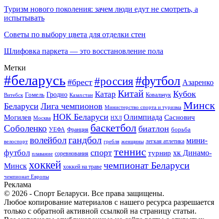
Туризм нового поколения: зачем люди едут не смотреть, а
испытывать
Советы по выбору цвета для отделки стен
Шлифовка паркета — это восстановление пола
Метки
#беларусь
#футбол
#россия
#брест
Азаренко
Китай
Кубок
Катар
Гомель
Гродно
Казахстан
Ковальчук
Витебск
Минск
Беларуси
Лига чемпионов
Министерство спорта и туризма
НОК Беларуси
Олимпиада
Могилев
Саснович
Москва
НХЛ
баскетбол
Соболенко
биатлон
борьба
УЕФА
Франция
гандбол
волейбол
мини-
легкая атлетика
гребля
женщины
велоспорт
теннис
спорт
футбол
хк Динамо-
турнир
соревнования
плавание
хоккей
чемпионат Беларуси
Минск
хоккей на траве
чемпионат Европы
Реклама
© 2026 - Спорт Беларуси. Все права защищены.
Любое копирование материалов с нашего ресурса разрешается
только с обратной активной ссылкой на страницу статьи.