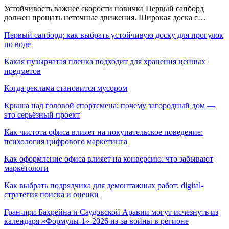
Устойчивость важнее скорости новичка Первый сапборд
должен прощать неточные движения. Широкая доска с…
Первый сапборд: как выбрать устойчивую доску для прогулок
по воде
Какая пузырчатая пленка подходит для хранения ценных
предметов
Когда реклама становится мусором
Крыша над головой спортсмена: почему загородный дом —
это серьёзный проект
Как чистота офиса влияет на покупательское поведение:
психология цифрового маркетинга
Как оформление офиса влияет на конверсию: что забывают
маркетологи
Как выбрать подрядчика для демонтажных работ: digital-
стратегия поиска и оценки
Гран-при Бахрейна и Саудовской Аравии могут исчезнуть из
календаря «Формулы-1»-2026 из-за войны в регионе