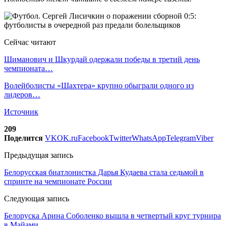
Сейчас читают
Шиманович и Шкурдай одержали победы в третий день
чемпионата…
Волейболисты «Шахтера» крупно обыграли одного из
лидеров…
Источник
209
Поделится
VK
OK.ru
Facebook
Twitter
WhatsApp
Telegram
Viber
Предыдущая запись
Белорусская биатлонистка Дарья Кудаева стала седьмой в
спринте на чемпионате России
Следующая запись
Белоруска Арина Соболенко вышла в четвертый круг турнира
в Майами