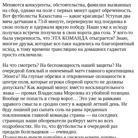
Меняются конкуренты, обстоятельства, фамилии вызванных
на сбор, однако на поле с первых минут царит обреченность.
Вот футболисты Казахстана — какие красавцы! Уступая два
мяча датчанам к 73-й минуте, перевернули ход поединка в
свою пользу и одержали яркую победу. Наши уже к исходу
получаса встречи получили в свои ворота два гола. У кого-то
была уверенность, что ЭТА КОМАНДА отыграется? Знаю,
многие друзья, которые все-таки надеялись на благоприятный
исход, к тому времени трансляцию на домашних гаджетах
просто отключили.
На что смотреть? На беспомощность нашей защиты? На
очередной блеклый и никчемный матч главного креативщика
Эбонга? На глупые обрезки и откровенные оплошности в
центре поля, которые игроки сборной просто не должны
допускать? Как жирный минус вместо восклицательного
знака — промах Владислава Морозова из убойной позиции.
Вообще не попасть в створ ворот… Это уже за рамками
здравого смысла и сродни снегу в жаркий летний день. Не
буду лишний раз сыпать соль на раны преданных
поклонников главной команды страны — на соседних
страницах наши обозреватели разберут матч во всех
подробностях. Но то, что футболисты в очередной раз
предали болельщиков — очевидно.
Полностью текст читайте в свежем номере газеты.