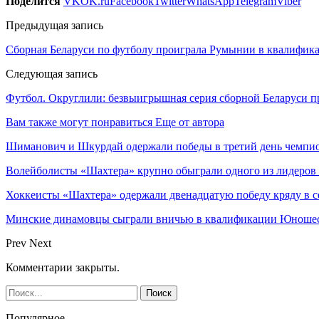
Поделится
VK
OK.ru
Facebook
Twitter
WhatsApp
Telegram
Viber
Предыдущая запись
Сборная Беларуси по футболу проиграла Румынии в квалифик
Следующая запись
Футбол. Округлили: безвыигрышная серия сборной Беларуси 
Вам также могут понравиться
Еще от автора
Шиманович и Шкурдай одержали победы в третий день чемпио
Волейболисты «Шахтера» крупно обыграли одного из лидеров
Хоккеисты «Шахтера» одержали двенадцатую победу кряду в с
Минские динамовцы сыграли вничью в квалификации Юноше
Prev
Next
Комментарии закрыты.
Популярное