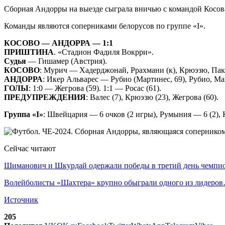
Сборная Андорры на выезде сыграла вничью с командой Косов
Команды являются соперниками белорусов по группе «I».
КОСОВО — АНДОРРА — 1:1
ПРИШТИНА
. «Стадион Фадиля Вокрри».
Судья
— Гишамер (Австрия).
КОСОВО
: Мурич — Хадерджонай, Ррахмани (к), Крюэзю, Пакяр
АНДОРРА
: Икер Альварес — Рубио (Мартинес, 69), Рубио, Макс
ГОЛЫ
: 1:0 — Жегрова (59). 1:1 — Росас (61).
ПРЕДУПРЕЖДЕНИЯ
: Валес (7), Крюэзю (23), Жегрова (60).
Группа «I»
: Швейцария — 6 очков (2 игры), Румыния — 6 (2), К
Сейчас читают
Шиманович и Шкурдай одержали победы в третий день чемп
Волейболисты «Шахтера» крупно обыграли одного из лидеро
Источник
205