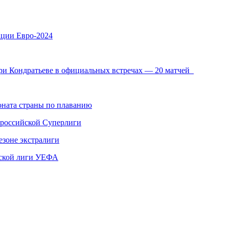
ации Евро-2024
при Кондратьеве в официальных встречах — 20 матчей
ната страны по плаванию
 российской Суперлиги
езоне экстралиги
ской лиги УЕФА