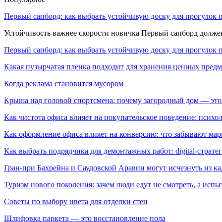
Первый сапборд: как выбрать устойчивую доску для прогулок 
Устойчивость важнее скорости новичка Первый сапборд долж
Первый сапборд: как выбрать устойчивую доску для прогулок 
Какая пузырчатая пленка подходит для хранения ценных предм
Когда реклама становится мусором
Крыша над головой спортсмена: почему загородный дом — это
Как чистота офиса влияет на покупательское поведение: псих
Как оформление офиса влияет на конверсию: что забывают мар
Как выбрать подрядчика для демонтажных работ: digital-страте
Гран-при Бахрейна и Саудовской Аравии могут исчезнуть из к
Туризм нового поколения: зачем люди едут не смотреть, а испы
Советы по выбору цвета для отделки стен
Шлифовка паркета — это восстановление пола