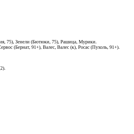
я, 75), Зенели (Бютюки, 75), Рашица, Мурики.
вос (Бернат, 91+), Валес, Валес (к), Росас (Пухоль, 91+).
2).