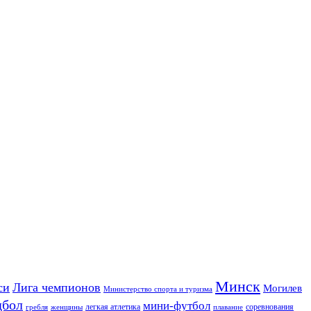
Минск
си
Лига чемпионов
Могилев
Министерство спорта и туризма
дбол
мини-футбол
легкая атлетика
соревнования
гребля
женщины
плавание