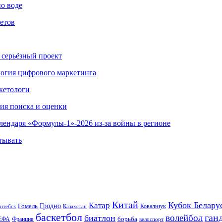
по воде
етов
 серьёзный проект
ология цифрового маркетинга
кетологи
гия поиска и оценки
алендаря «Формулы-1»-2026 из-за войны в регионе
тывать
Китай
Кубок Белару
Катар
Гомель
Гродно
Казахстан
Ковальчук
итебск
баскетбол
ган
волейбол
биатлон
борьба
ЕФА
Франция
велоспорт