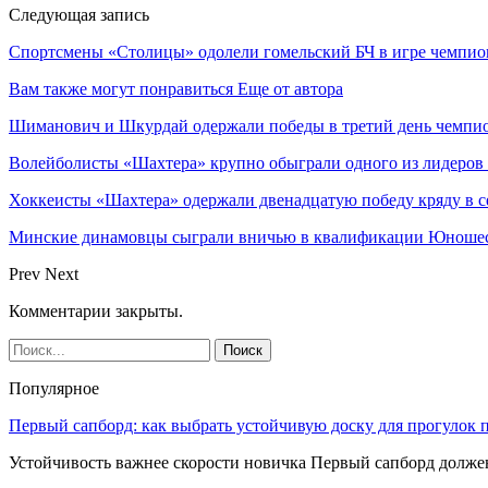
Следующая запись
Спортсмены «Столицы» одолели гомельский БЧ в игре чемпио
Вам также могут понравиться
Еще от автора
Шиманович и Шкурдай одержали победы в третий день чемпио
Волейболисты «Шахтера» крупно обыграли одного из лидеров
Хоккеисты «Шахтера» одержали двенадцатую победу кряду в с
Минские динамовцы сыграли вничью в квалификации Юноше
Prev
Next
Комментарии закрыты.
Популярное
Первый сапборд: как выбрать устойчивую доску для прогулок 
Устойчивость важнее скорости новичка Первый сапборд долж