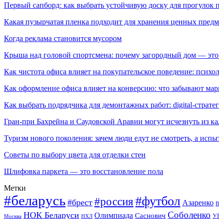
Первый сапборд: как выбрать устойчивую доску для прогулок 
Какая пузырчатая пленка подходит для хранения ценных предм
Когда реклама становится мусором
Крыша над головой спортсмена: почему загородный дом — это
Как чистота офиса влияет на покупательское поведение: псих
Как оформление офиса влияет на конверсию: что забывают мар
Как выбрать подрядчика для демонтажных работ: digital-страте
Гран-при Бахрейна и Саудовской Аравии могут исчезнуть из к
Туризм нового поколения: зачем люди едут не смотреть, а испы
Советы по выбору цвета для отделки стен
Шлифовка паркета — это восстановление пола
Метки
#беларусь
#футбол
#россия
#брест
Азаренко
В
Соболенко
НОК Беларуси
Олимпиада
Саснович
У
Москва
НХЛ