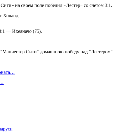
Сити» на своем поле победил «Лестер» со счетом 3:1.
г Холанд.
3:1 — Ихеаначо (75).
ионата…
в…
ларуси