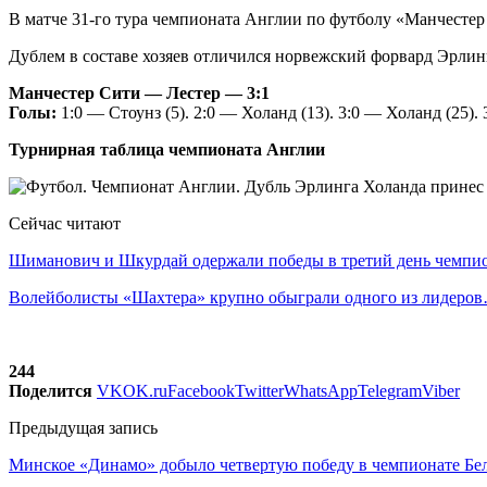
В матче 31-го тура чемпионата Англии по футболу «Манчестер 
Дублем в составе хозяев отличился норвежский форвард Эрлин
Манчестер Сити — Лестер — 3:1
Голы:
1:0 — Стоунз (5). 2:0 — Холанд (13). 3:0 — Холанд (25). 
Турнирная таблица чемпионата Англии
Сейчас читают
Шиманович и Шкурдай одержали победы в третий день чемп
Волейболисты «Шахтера» крупно обыграли одного из лидеро
244
Поделится
VK
OK.ru
Facebook
Twitter
WhatsApp
Telegram
Viber
Предыдущая запись
Минское «Динамо» добыло четвертую победу в чемпионате Бе