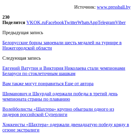
Источник:
www.pressball.by
230
Поделится
VK
OK.ru
Facebook
Twitter
WhatsApp
Telegram
Viber
Предыдущая запись
Белорусские борцы завоевали шесть медалей на турнире в
Нижегородской области
Следующая запись
Евгений Ватутин и Виктория Николаева стали чемпионами
Беларуси по стоклеточным шашкам
Вам также могут понравиться
Еще от автора
Шиманович и Шкурдай одержали победы в третий день
чемпионата страны по плаванию
Волейболисты «Шахтера» крупно обыграли одного из
лидеров российской Суперлиги
Хоккеисты «Шахтера» одержали двенадцатую победу кряду в
сезоне экстралиги