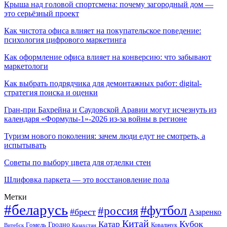
Крыша над головой спортсмена: почему загородный дом —
это серьёзный проект
Как чистота офиса влияет на покупательское поведение:
психология цифрового маркетинга
Как оформление офиса влияет на конверсию: что забывают
маркетологи
Как выбрать подрядчика для демонтажных работ: digital-
стратегия поиска и оценки
Гран-при Бахрейна и Саудовской Аравии могут исчезнуть из
календаря «Формулы-1»-2026 из-за войны в регионе
Туризм нового поколения: зачем люди едут не смотреть, а
испытывать
Советы по выбору цвета для отделки стен
Шлифовка паркета — это восстановление пола
Метки
#беларусь
#футбол
#россия
#брест
Азаренко
Китай
Кубок
Катар
Гомель
Гродно
Казахстан
Ковальчук
Витебск