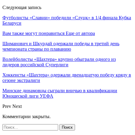
Следующая запись
Футболисты «Славии» победили «Слуцк» в 1/4 финала Кубка
Беларуси
Вам также могут понравиться
Еще от автора
Шиманович и Шкурдай одержали победы в третий день
чемпионата страны по плаванию
Волейболисты «Шахтера» крупно обыграли одного из
лидеров российской Суперлиги
Хоккеисты «Шахтера» одержали двенадцатую победу кряду в
сезоне экстралиги
Минские динамовцы сыграли вничью в квалификации
Юношеской лиги УЕФА
Prev
Next
Комментарии закрыты.