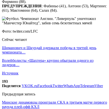
Фирмино (88).
ПРЕДУПРЕЖДЕНИЯ
: Фабиньо (41), Антони (53), Мартинес
(61), Мактомини (64), Салах (84).
Фото: twitter.com/LFC
Сейчас читают
Шиманович и Шкурдай одержали победы в третий день
чемпионата…
Волейболисты «Шахтера» крупно обыграли одного из
лидеров…
Источник
193
Поделится
VK
OK.ru
Facebook
Twitter
WhatsApp
Telegram
Viber
Предыдущая запись
Минские динамовцы проиграли СКА в третьем матче первого
раунда плей-офф КХЛ