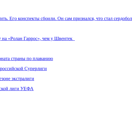
тить. Его конспекты сбоили. Он сам признался, что стал сердо
у на «Ролан Гаррос», чем у Швентек
ната страны по плаванию
 российской Суперлиги
езоне экстралиги
ской лиги УЕФА