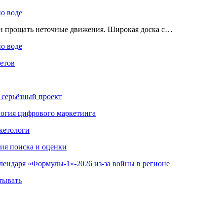
по воде
ен прощать неточные движения. Широкая доска с…
по воде
етов
 серьёзный проект
ология цифрового маркетинга
кетологи
гия поиска и оценки
алендаря «Формулы-1»-2026 из-за войны в регионе
тывать