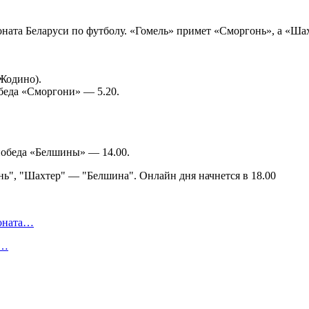
ионата Беларуси по футболу. «Гомель» примет «Сморгонь», а «Ш
Жодино).
обеда «Сморгони» — 5.20.
 победа «Белшины» — 14.00.
ионата…
в…