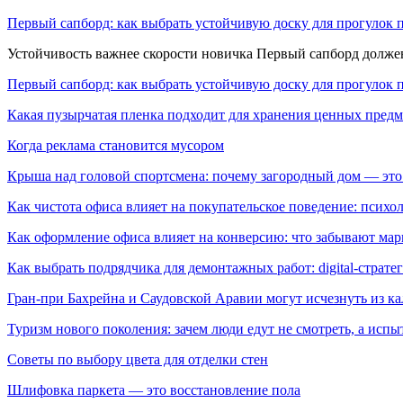
Первый сапборд: как выбрать устойчивую доску для прогулок 
Устойчивость важнее скорости новичка Первый сапборд долж
Первый сапборд: как выбрать устойчивую доску для прогулок 
Какая пузырчатая пленка подходит для хранения ценных предм
Когда реклама становится мусором
Крыша над головой спортсмена: почему загородный дом — это
Как чистота офиса влияет на покупательское поведение: псих
Как оформление офиса влияет на конверсию: что забывают мар
Как выбрать подрядчика для демонтажных работ: digital-страте
Гран-при Бахрейна и Саудовской Аравии могут исчезнуть из к
Туризм нового поколения: зачем люди едут не смотреть, а испы
Советы по выбору цвета для отделки стен
Шлифовка паркета — это восстановление пола