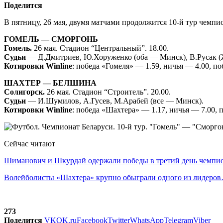
Поделится
В пятницу, 26 мая, двумя матчами продолжится 10-й тур чемп
ГОМЕЛЬ — СМОРГОНЬ
Гомель.
26 мая. Стадион “Центральный”. 18.00.
Судьи
— Д.Дмитриев, Ю.Хоруженко (оба — Минск), В.Русак (
Котировки Winline
: победа «Гомеля» — 1.59, ничья — 4.00, п
ШАХТЕР — БЕЛШИНА
Солигорск.
26 мая. Стадион “Строитель”. 20.00.
Судьи
— И.Шумилов, А.Гусев, М.Арабей (все — Минск).
Котировки Winline
: победа «Шахтера» — 1.17, ничья — 7.00,
Сейчас читают
Шиманович и Шкурдай одержали победы в третий день чемп
Волейболисты «Шахтера» крупно обыграли одного из лидеро
273
Поделится
VK
OK.ru
Facebook
Twitter
WhatsApp
Telegram
Viber