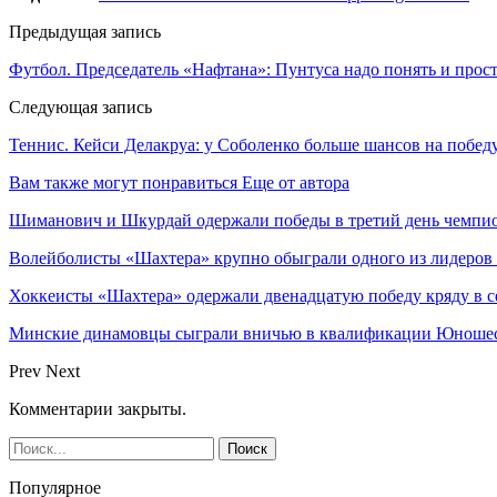
Предыдущая запись
Футбол. Председатель «Нафтана»: Пунтуса надо понять и прос
Следующая запись
Теннис. Кейси Делакруа: у Соболенко больше шансов на побед
Вам также могут понравиться
Еще от автора
Шиманович и Шкурдай одержали победы в третий день чемпио
Волейболисты «Шахтера» крупно обыграли одного из лидеров
Хоккеисты «Шахтера» одержали двенадцатую победу кряду в с
Минские динамовцы сыграли вничью в квалификации Юноше
Prev
Next
Комментарии закрыты.
Популярное