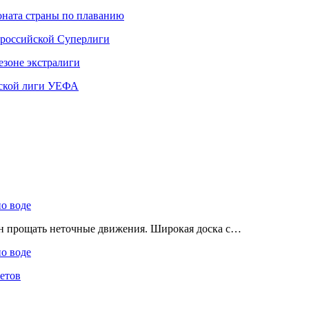
ната страны по плаванию
 российской Суперлиги
езоне экстралиги
ской лиги УЕФА
по воде
ен прощать неточные движения. Широкая доска с…
по воде
етов