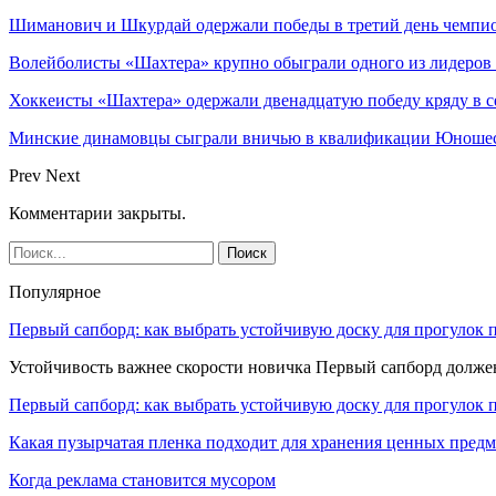
Шиманович и Шкурдай одержали победы в третий день чемпио
Волейболисты «Шахтера» крупно обыграли одного из лидеров
Хоккеисты «Шахтера» одержали двенадцатую победу кряду в с
Минские динамовцы сыграли вничью в квалификации Юноше
Prev
Next
Комментарии закрыты.
Популярное
Первый сапборд: как выбрать устойчивую доску для прогулок 
Устойчивость важнее скорости новичка Первый сапборд долж
Первый сапборд: как выбрать устойчивую доску для прогулок 
Какая пузырчатая пленка подходит для хранения ценных предм
Когда реклама становится мусором