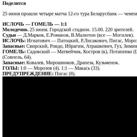
Поделится
25 июня прошли четыре матча 12-го тура Беларусбанк — чемпи
ИСЛОЧЬ — ГОМЕЛЬ — 1:1
Молодечно.
25 июня. Городской стадион. 15.00. 220 зрителей.
Судьи
— Д.Марков, Е.Романов, В.Малютин (все — Могилев).
ИСЛОЧЬ:
Игнатович — Патоцкий, Р.Лисакович, Пигас, Морозов
Запасные:
Свирский, Ровдо, Ибрагим, Атрашкевич, Гуз, Зимин
ГОМЕЛЬ:
Садовский — Матвейчик, Костров (к), Потапенко (Ше
(Совпель, 64).
Запасные:
Ковалев, Мирошников, Драпеза, Кузьменок.
ГОЛЫ:
1:0 — Морозов (4). 1:1 — Макась (33).
ПРЕДУПРЕЖДЕНИЕ:
Пигас (8).