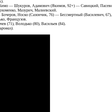
).
имо — Шукуров, Адамович (Якимов, 92+) — Савицкий, Пасевич (
хоменко, Мазурич, Малиевский.
Бочеров, Носко (Сазончик, 76) — Бессмертный (Василевич, 67)
ько, Французов.
ев (71), Володько (80), Васильев (84).
ировал).