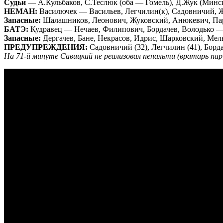
Судьи
— А.Кульбаков, С.Теслюк (оба — Гомель), Д.Жук (Минск
НЕМАН:
Василючек — Васильев, Легчилин(к), Садовничий, Ж
Запасные:
Шалашников, Леонович, Жуковский, Анюкевич, Пар
БАТЭ:
Кудравец — Нечаев, Филипович, Бордачев, Володько — 
Запасные:
Дергачев, Бане, Некрасов, Идрис, Шарковский, Мел
ПРЕДУПРЕЖДЕНИЯ:
Садовничий (32), Легчилин (41), Бордач
На 71-й минуте Савицкий не реализовал пенальти (вратарь пар