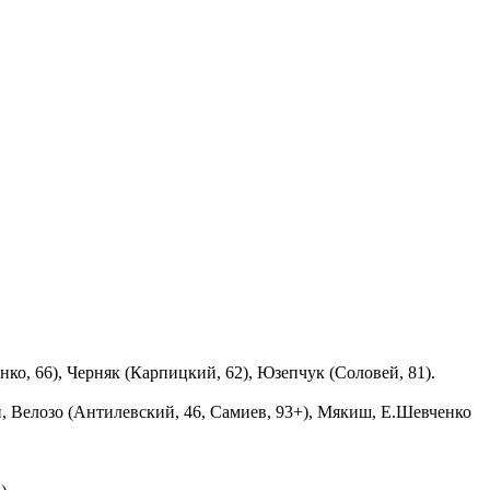
о, 66), Черняк (Карпицкий, 62), Юзепчук (Соловей, 81).
ин, Велозо (Антилевский, 46, Самиев, 93+), Мякиш, Е.Шевченко