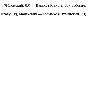
Яблонский, 83) — Варакса (Сакута, 56), Зубович.
, Драгун(к), Малькевич — Громыко (Шуманский, 79).