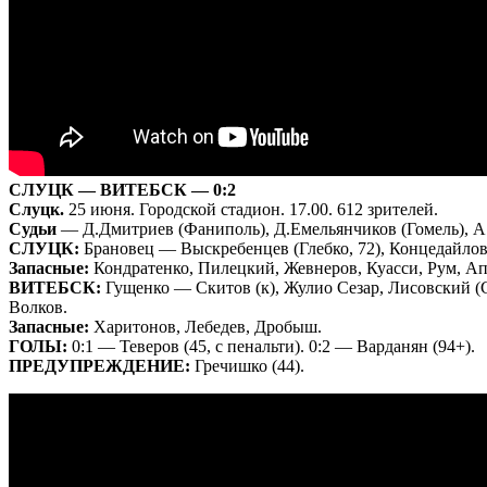
СЛУЦК — ВИТЕБСК — 0:2
Слуцк.
25 июня. Городской стадион. 17.00. 612 зрителей.
Судьи
— Д.Дмитриев (Фаниполь), Д.Емельянчиков (Гомель), А
СЛУЦК:
Брановец — Выскребенцев (Глебко, 72), Концедайлов, 
Запасные:
Кондратенко, Пилецкий, Жевнеров, Куасси, Рум, Ап
ВИТЕБСК:
Гущенко — Скитов (к), Жулио Сезар, Лисовский (Са
Волков.
Запасные:
Харитонов, Лебедев, Дробыш.
ГОЛЫ:
0:1 — Теверов (45, с пенальти). 0:2 — Варданян (94+).
ПРЕДУПРЕЖДЕНИЕ:
Гречишко (44).