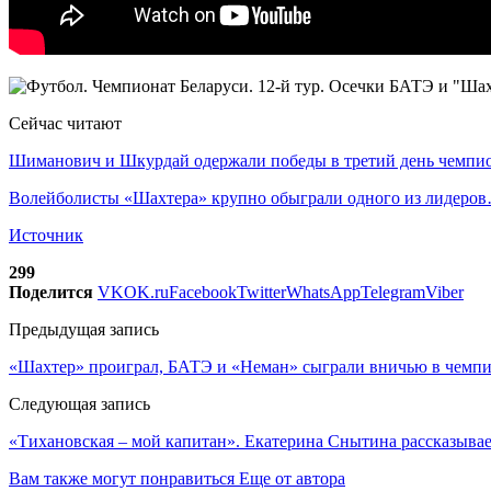
Сейчас читают
Шиманович и Шкурдай одержали победы в третий день чемп
Волейболисты «Шахтера» крупно обыграли одного из лидеро
Источник
299
Поделится
VK
OK.ru
Facebook
Twitter
WhatsApp
Telegram
Viber
Предыдущая запись
«Шахтер» проиграл, БАТЭ и «Неман» сыграли вничью в чемпи
Следующая запись
«Тихановская – мой капитан». Екатерина Снытина рассказывает
Вам также могут понравиться
Еще от автора