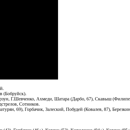
й.
 (Бобруйск).
ун, Г.Шевченко, Ахмеди, Шатара (Дарбо, 67), Скавыш (Филипенк
стрелов, Сотников.
атурян, 69), Горбачик, Залеский, Побудей (Ковалев, 87), Березк