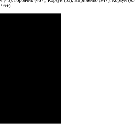
 (43), Горбачик (46+), Корзун (53), Кириленко (94+), Корзун (95+
 95+).