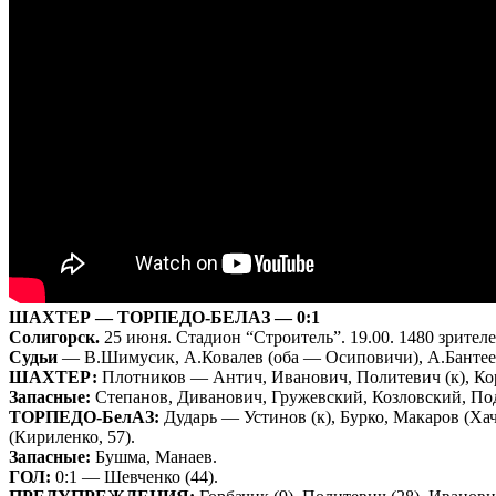
ШАХТЕР — ТОРПЕДО-БЕЛАЗ — 0:1
Солигорск.
25 июня. Стадион “Строитель”. 19.00. 1480 зрителе
Судьи
— В.Шимусик, А.Ковалев (оба — Осиповичи), А.Бантеев
ШАХТЕР:
Плотников — Антич, Иванович, Политевич (к), Корз
Запасные:
Степанов, Диванович, Гружевский, Козловский, Под
ТОРПЕДО-БелАЗ:
Дударь — Устинов (к), Бурко, Макаров (Хач
(Кириленко, 57).
Запасные:
Бушма, Манаев.
ГОЛ:
0:1 — Шевченко (44).