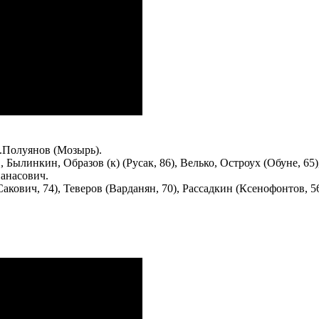
.Полуянов (Мозырь).
Былинкин, Образов (к) (Русак, 86), Велько, Остроух (Обуне, 65)
анасович.
кович, 74), Теверов (Варданян, 70), Рассадкин (Ксенофонтов, 56