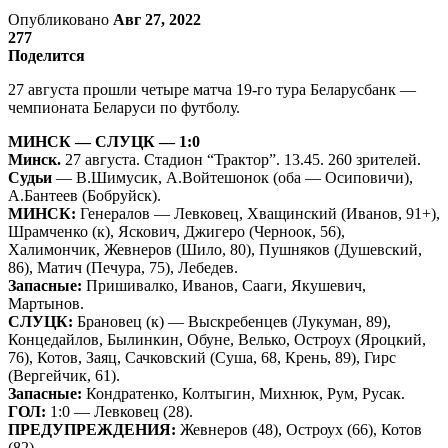
Опубликовано
Авг 27, 2022
277
Поделится
27 августа прошли четыре матча 19-го тура Беларусбанк —
чемпионата Беларуси по футболу.
МИНСК — СЛУЦК — 1:0
Минск.
27 августа. Стадион “Трактор”. 13.45. 260 зрителей.
Судьи
— В.Шимусик, А.Войтешонок (оба — Осиповичи),
А.Бантеев (Бобруйск).
МИНСК:
Генералов — Левковец, Хващинский (Иванов, 91+),
Шрамченко (к), Яскович, Джигеро (Черноок, 56),
Халимончик, Жевнеров (Шило, 80), Пушняков (Душевский,
86), Матич (Печура, 75), Лебедев.
Запасные:
Пришивалко, Иванов, Сааги, Якушевич,
Мартынов.
СЛУЦК:
Брановец (к) — Выскребенцев (Лукуман, 89),
Концедайлов, Былинкин, Обуне, Велько, Остроух (Яроцкий,
76), Котов, Заяц, Сачковский (Суша, 68, Крень, 89), Гирс
(Вергейчик, 61).
Запасные:
Кондратенко, Колтыгин, Михнюк, Рум, Русак.
ГОЛ:
1:0 — Левковец (28).
ПРЕДУПРЕЖДЕНИЯ:
Жевнеров (48), Остроух (66), Котов
(82).