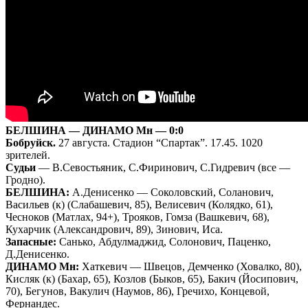
БЕЛШИНА — ДИНАМО Мн — 0:0
Бобруйск.
27 августа. Стадион “Спартак”. 17.45. 1020
зрителей.
Судьи
— В.Севостьяник, С.Фиринович, С.Гидревич (все —
Гродно).
БЕЛШИНА:
А.Денисенко — Соколовский, Соланович,
Васильев (к) (Слабашевич, 85), Велисевич (Колядко, 61),
Чесноков (Матлах, 94+), Трояков, Гомза (Вашкевич, 68),
Кухарчик (Александрович, 89), Зинович, Иса.
Запасные:
Санько, Абдулмаджид, Солонович, Паценко,
Д.Денисенко.
ДИНАМО Мн:
Хаткевич — Швецов, Демченко (Ховалко, 80),
Кисляк (к) (Бахар, 65), Козлов (Быков, 65), Бакич (Йосипович,
70), Бегунов, Вакулич (Наумов, 86), Гречихо, Концевой,
Фернандес.