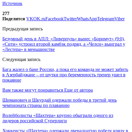
Источник
277
Поделится
VK
OK.ru
Facebook
Twitter
WhatsApp
Telegram
Viber
Предыдущая запись
Безумный день в АПЛ: «Ливерпуль» вынес «Борнмут» (9:0),
«Сити» устроил второй камбэк подряд, а «Челси» выиграл у
«Лестера» в меньшинстве
Следующая запись
Бага жалел о бане России, а пока его команда не может забить
в Азербайджане – от шутки про беременность тренер ушел в
покаяние
Вам также могут понравиться
Еще от автора
Шиманович и Шкурдай одержали победы в третий день
чемпионата страны по плаванию
Волейболисты «Шахтера» крупно обыграли одного из
лидеров российской Суперлиги
Хоккеисты «Шахтера» одержали двенадцатую победу кряду в