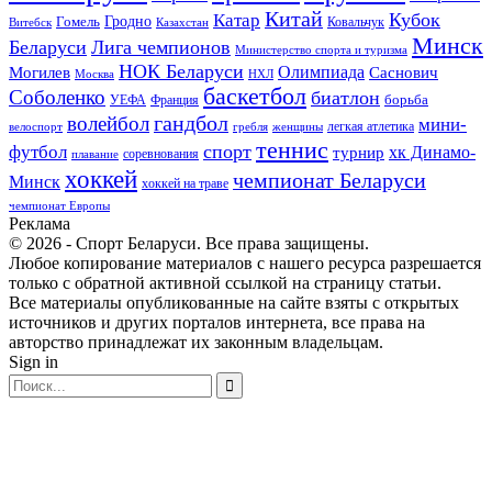
Китай
Кубок
Катар
Гомель
Гродно
Казахстан
Ковальчук
Витебск
Минск
Беларуси
Лига чемпионов
Министерство спорта и туризма
НОК Беларуси
Олимпиада
Могилев
Саснович
Москва
НХЛ
баскетбол
Соболенко
биатлон
борьба
УЕФА
Франция
гандбол
волейбол
мини-
легкая атлетика
гребля
женщины
велоспорт
теннис
спорт
футбол
хк Динамо-
турнир
соревнования
плавание
хоккей
чемпионат Беларуси
Минск
хоккей на траве
чемпионат Европы
Реклама
© 2026 - Спорт Беларуси. Все права защищены.
Любое копирование материалов с нашего ресурса разрешается
только с обратной активной ссылкой на страницу статьи.
Все материалы опубликованные на сайте взяты с открытых
источников и других порталов интернета, все права на
авторство принадлежат их законным владельцам.
Sign in