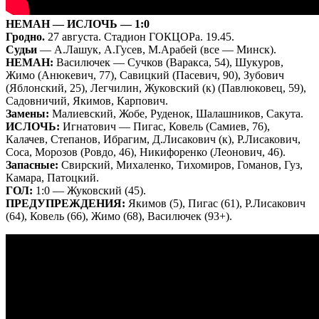
НЕМАН — ИСЛОЧЬ — 1:0
Гродно.
27 августа. Стадион ГОКЦОРа. 19.45.
Судьи
— А.Лашук, А.Гусев, М.Арабей (все — Минск).
НЕМАН:
Василючек — Сучков (Варакса, 54), Шукуров,
Жимо (Анюкевич, 77), Савицкий (Пасевич, 90), Зубович
(Яблонский, 25), Легчилин, Жуковский (к) (Павлюковец, 59),
Садовничий, Якимов, Карпович.
Замены:
Малиевский, Жобе, Руденок, Шалашников, Сакута.
ИСЛОЧЬ:
Игнатович — Пигас, Ковель (Самиев, 76),
Калачев, Степанов, Ибрагим, Д.Лисакович (к), Р.Лисакович,
Соса, Морозов (Ровдо, 46), Никифоренко (Леонович, 46).
Запасные:
Свирский, Михаленко, Тихомиров, Гоманов, Гуз,
Камара, Патоцкий.
ГОЛ:
1:0 — Жуковский (45).
ПРЕДУПРЕЖДЕНИЯ:
Якимов (5), Пигас (61), Р.Лисакович
(64), Ковель (66), Жимо (68), Василючек (93+).