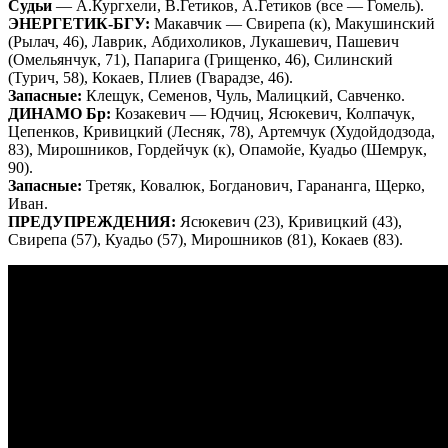
Судьи
— А.Кургхели, В.Гетиков, А.Гетиков (все — Гомель).
ЭНЕРГЕТИК-БГУ:
Макавчик — Свирепа (к), Макушинский
(Рылач, 46), Лаврик, Абдихоликов, Лукашевич, Пашевич
(Омельянчук, 71), Папарига (Грищенко, 46), Силинский
(Турич, 58), Кокаев, Плиев (Гварадзе, 46).
Запасные:
Клещук, Семенов, Чуль, Малицкий, Савченко.
ДИНАМО Бр:
Козакевич — Юдчиц, Ясюкевич, Колпачук,
Цепенков, Кривицкий (Лесняк, 78), Артемчук (Худойдодзода,
83), Мирошников, Гордейчук (к), Опамойе, Куадьо (Шемрук,
90).
Запасные:
Третяк, Ковалюк, Богданович, Гарананга, Щерко,
Иван.
ПРЕДУПРЕЖДЕНИЯ:
Ясюкевич (23), Кривицкий (43),
Свирепа (57), Куадьо (57), Мирошников (81), Кокаев (83).