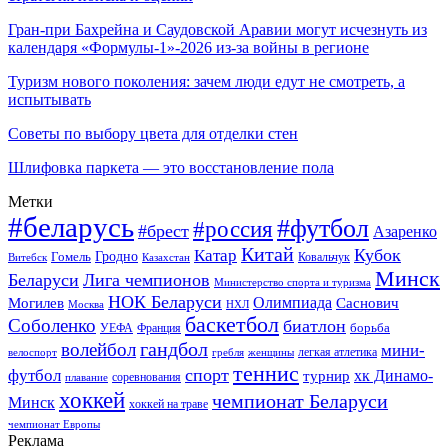
Гран-при Бахрейна и Саудовской Аравии могут исчезнуть из
календаря «Формулы-1»-2026 из-за войны в регионе
Туризм нового поколения: зачем люди едут не смотреть, а
испытывать
Советы по выбору цвета для отделки стен
Шлифовка паркета — это восстановление пола
Метки
#беларусь
#футбол
#россия
#брест
Азаренко
Китай
Кубок
Катар
Гомель
Гродно
Казахстан
Ковальчук
Витебск
Минск
Беларуси
Лига чемпионов
Министерство спорта и туризма
НОК Беларуси
Олимпиада
Могилев
Саснович
Москва
НХЛ
баскетбол
Соболенко
биатлон
борьба
УЕФА
Франция
гандбол
волейбол
мини-
легкая атлетика
гребля
женщины
велоспорт
теннис
спорт
футбол
хк Динамо-
турнир
соревнования
плавание
хоккей
чемпионат Беларуси
Минск
хоккей на траве
чемпионат Европы
Реклама