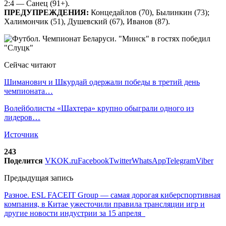
2:4 — Санец (91+).
ПРЕДУПРЕЖДЕНИЯ:
Концедайлов (70), Былинкин (73);
Халимончик (51), Душевский (67), Иванов (87).
Сейчас читают
Шиманович и Шкурдай одержали победы в третий день
чемпионата…
Волейболисты «Шахтера» крупно обыграли одного из
лидеров…
Источник
243
Поделится
VK
OK.ru
Facebook
Twitter
WhatsApp
Telegram
Viber
Предыдущая запись
Разное. ESL FACEIT Group — самая дорогая киберспортивная
компания, в Китае ужесточили правила трансляции игр и
другие новости индустрии за 15 апреля