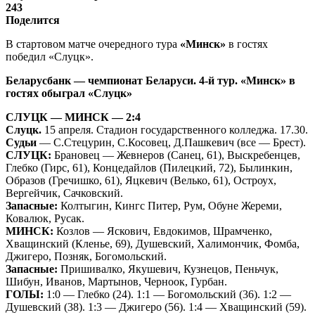
243
Поделится
В стартовом матче очередного тура
«Минск»
в гостях
победил «Слуцк».
Беларусбанк — чемпионат Беларуси. 4-й тур. «Минск» в
гостях обыграл «Слуцк»
СЛУЦК — МИНСК — 2:4
Слуцк.
15 апреля. Стадион государственного колледжа. 17.30.
Судьи
— С.Стецурин, С.Косовец, Д.Пашкевич (все — Брест).
СЛУЦК:
Брановец — Жевнеров (Санец, 61), Выскребенцев,
Глебко (Гирс, 61), Концедайлов (Пилецкий, 72), Былинкин,
Образов (Гречишко, 61), Яцкевич (Велько, 61), Остроух,
Вергейчик, Сачковский.
Запасные:
Колтыгин, Кингс Питер, Рум, Обуне Жереми,
Ковалюк, Русак.
МИНСК:
Козлов — Яскович, Евдокимов, Шрамченко,
Хващинский (Кленье, 69), Душевский, Халимончик, Фомба,
Джигеро, Позняк, Богомольский.
Запасные:
Пришивалко, Якушевич, Кузнецов, Пеньчук,
Шибун, Иванов, Мартынов, Черноок, Гурбан.
ГОЛЫ:
1:0 — Глебко (24). 1:1 — Богомольский (36). 1:2 —
Душевский (38). 1:3 — Джигеро (56). 1:4 — Хващинский (59).