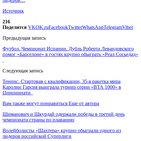
лидеров…
Источник
216
Поделится
VK
OK.ru
Facebook
Twitter
WhatsApp
Telegram
Viber
Предыдущая запись
Футбол. Чемпионат Испании. Дубль Роберта Левандовского
помог «Барселоне» в гостях крупно обыграть «Реал Сосьедад»
Следующая запись
Теннис. Стартовав с квалификации, 35-я ракетка мира
Каролин Гарсия выиграла турнир серии «ВТА 1000» в
Цинциннати
Вам также могут понравиться
Еще от автора
Шиманович и Шкурдай одержали победы в третий день
чемпионата страны по плаванию
Волейболисты «Шахтера» крупно обыграли одного из
лидеров российской Суперлиги