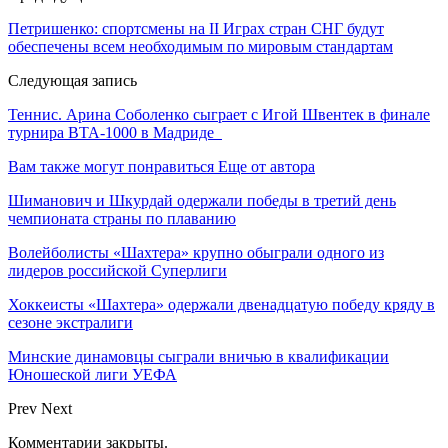
Петришенко: спортсмены на II Играх стран СНГ будут
обеспечены всем необходимым по мировым стандартам
Следующая запись
Теннис. Арина Соболенко сыграет с Игой Швентек в финале
турнира ВТА-1000 в Мадриде
Вам также могут понравиться
Еще от автора
Шиманович и Шкурдай одержали победы в третий день
чемпионата страны по плаванию
Волейболисты «Шахтера» крупно обыграли одного из
лидеров российской Суперлиги
Хоккеисты «Шахтера» одержали двенадцатую победу кряду в
сезоне экстралиги
Минские динамовцы сыграли вничью в квалификации
Юношеской лиги УЕФА
Prev
Next
Комментарии закрыты.