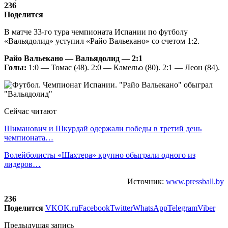
236
Поделится
В матче 33-го тура чемпионата Испании по футболу
«Вальядолид» уступил «Райо Вальекано» со счетом 1:2.
Райо Вальекано — Вальядолид — 2:1
Голы:
1:0 — Томас (48). 2:0 — Камельо (80). 2:1 — Леон (84).
Сейчас читают
Шиманович и Шкурдай одержали победы в третий день
чемпионата…
Волейболисты «Шахтера» крупно обыграли одного из
лидеров…
Источник:
www.pressball.by
236
Поделится
VK
OK.ru
Facebook
Twitter
WhatsApp
Telegram
Viber
Предыдущая запись