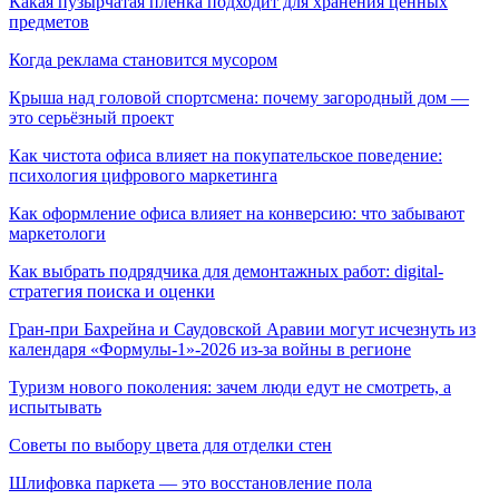
Какая пузырчатая пленка подходит для хранения ценных
предметов
Когда реклама становится мусором
Крыша над головой спортсмена: почему загородный дом —
это серьёзный проект
Как чистота офиса влияет на покупательское поведение:
психология цифрового маркетинга
Как оформление офиса влияет на конверсию: что забывают
маркетологи
Как выбрать подрядчика для демонтажных работ: digital-
стратегия поиска и оценки
Гран-при Бахрейна и Саудовской Аравии могут исчезнуть из
календаря «Формулы-1»-2026 из-за войны в регионе
Туризм нового поколения: зачем люди едут не смотреть, а
испытывать
Советы по выбору цвета для отделки стен
Шлифовка паркета — это восстановление пола