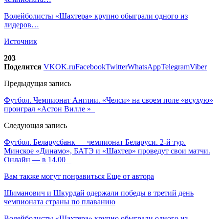
Волейболисты «Шахтера» крупно обыграли одного из
лидеров…
Источник
203
Поделится
VK
OK.ru
Facebook
Twitter
WhatsApp
Telegram
Viber
Предыдущая запись
Футбол. Чемпионат Англии. «Челси» на своем поле «всухую»
проиграл «Астон Вилле »
Следующая запись
Футбол. Беларусбанк — чемпионат Беларуси. 2-й тур.
Минское «Динамо», БАТЭ и «Шахтер» проведут свои матчи.
Онлайн — в 14.00
Вам также могут понравиться
Еще от автора
Шиманович и Шкурдай одержали победы в третий день
чемпионата страны по плаванию
Волейболисты «Шахтера» крупно обыграли одного из