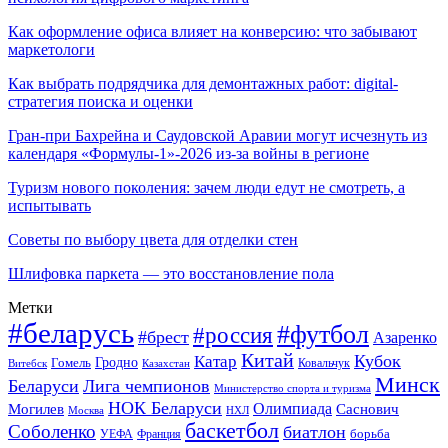
Как оформление офиса влияет на конверсию: что забывают
маркетологи
Как выбрать подрядчика для демонтажных работ: digital-
стратегия поиска и оценки
Гран-при Бахрейна и Саудовской Аравии могут исчезнуть из
календаря «Формулы-1»-2026 из-за войны в регионе
Туризм нового поколения: зачем люди едут не смотреть, а
испытывать
Советы по выбору цвета для отделки стен
Шлифовка паркета — это восстановление пола
Метки
#беларусь
#футбол
#россия
#брест
Азаренко
Китай
Кубок
Катар
Гомель
Гродно
Казахстан
Ковальчук
Витебск
Минск
Беларуси
Лига чемпионов
Министерство спорта и туризма
НОК Беларуси
Олимпиада
Могилев
Саснович
Москва
НХЛ
баскетбол
Соболенко
биатлон
борьба
УЕФА
Франция