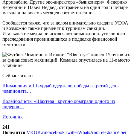
Арривабене. Другие экс-директора «бьянконери», Федерико
Керубини и Павел Недвед, отстранены на один год и четыре
месяца и на восемь месяцев соответственно.
Сообщается также, что за делом внимательно следят в УЕФА
и возможно также применят к туринцам санкции.
Итальянские медиа не исключают возможность уголовного
преследования провинившихся в подделке финансовой
отчетности.
Сейчас читают
Шиманович и Шкурдай одержали победы в третий день
чемпионата…
Волейболисты «Шахтера» крупно обыграли одного из
лидеров…
Источник
241
Поделится
VK
OK.ru
Facebook
Twitter
WhatsApp
Telegram
Viber