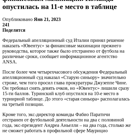
опустилась на 11-е место в таблице
Опубликовано
Янв 21, 2023
241
Поделится
Федеральный апелляционный суд Италии принял решение
наказать «Ювентус» за финансовые махинации прежнего
руководства, которое также было отстранено от футбола на
различные сроки, сообщает информационное агентство
АNSA.
После более чем четырехчасового обсуждения Федеральный
апелляционный суд наказал «Старую синьору» значительно
строже, чем того просил глава прокуратуры Джузеппе Чине.
Он требовал снять девять очков, но «Ювентус» лишили сразу
15-ти баллов. Туринский клуб опустился на 10-е место в
турнирной таблице. До этого «старая синьора» располагалась
на третьей позиции.
Кроме того, экс-директор команды Фабио Паратичи
отстранен от футбольной деятельности на два с половиной
года, экс-президент Андреа Аньелли – на два года, столько же
не сможет работать в профильной сфере Маурицио