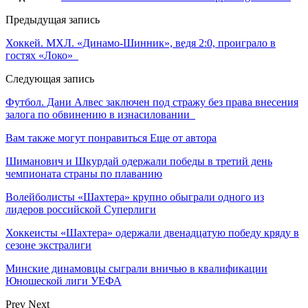
Предыдущая запись
Хоккей. МХЛ. «Динамо-Шинник», ведя 2:0, проиграло в
гостях «Локо»
Следующая запись
Футбол. Дани Алвес заключен под стражу без права внесения
залога по обвинению в изнасиловании
Вам также могут понравиться
Еще от автора
Шиманович и Шкурдай одержали победы в третий день
чемпионата страны по плаванию
Волейболисты «Шахтера» крупно обыграли одного из
лидеров российской Суперлиги
Хоккеисты «Шахтера» одержали двенадцатую победу кряду в
сезоне экстралиги
Минские динамовцы сыграли вничью в квалификации
Юношеской лиги УЕФА
Prev
Next