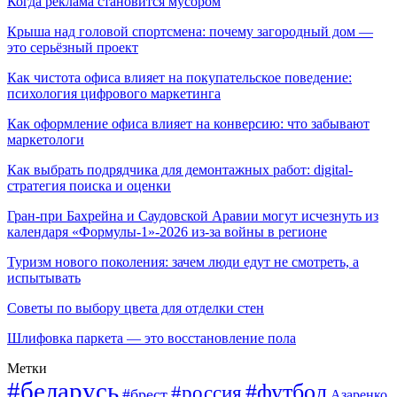
Когда реклама становится мусором
Крыша над головой спортсмена: почему загородный дом —
это серьёзный проект
Как чистота офиса влияет на покупательское поведение:
психология цифрового маркетинга
Как оформление офиса влияет на конверсию: что забывают
маркетологи
Как выбрать подрядчика для демонтажных работ: digital-
стратегия поиска и оценки
Гран-при Бахрейна и Саудовской Аравии могут исчезнуть из
календаря «Формулы-1»-2026 из-за войны в регионе
Туризм нового поколения: зачем люди едут не смотреть, а
испытывать
Советы по выбору цвета для отделки стен
Шлифовка паркета — это восстановление пола
Метки
#беларусь
#футбол
#россия
#брест
Азаренко