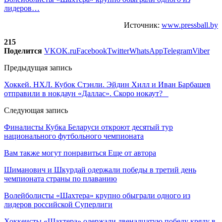
лидеров…
Источник:
www.pressball.by
215
Поделится
VK
OK.ru
Facebook
Twitter
WhatsApp
Telegram
Viber
Предыдущая запись
Хоккей. НХЛ. Кубок Стэнли. Эйдин Хилл и Иван Барбашев
отправили в нокдаун «Даллас». Скоро нокаут?
Следующая запись
Финалисты Кубка Беларуси откроют десятый тур
национального футбольного чемпионата
Вам также могут понравиться
Еще от автора
Шиманович и Шкурдай одержали победы в третий день
чемпионата страны по плаванию
Волейболисты «Шахтера» крупно обыграли одного из
лидеров российской Суперлиги
Хоккеисты «Шахтера» одержали двенадцатую победу кряду в