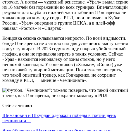
строчке. А потом — чудесный ренессанс. «Урал» выдал серию
из 16 матчей без поражений во всех турнирах. Впечатляющий
результат для клуба из нижней части таблицы! Гончаренко не
только поднял команду со дна РПЛ, но и пошумел в Кубке
России. «Урал» опередил в группе ЦСКА, а в плей-офф
наказал «Ростов» и «Спартак».
Концовка сезона складывается непросто. По всей видимости,
банде Гончаренко не хватило сил для успешного выступления
в двух турнирах. В 2023 году команду накрыл убийственный
график, а она не привыкла играть в таких условиях. Сейчас
«Урал» находится неподалеку от зоны стыков, но у него
неплохой календарь. У соперников («Химки», «Сочи») уже
нет никакой турнирной мотивации. Пока тяжело поверить,
что такой опытный тренер, как Гончаренко, не сохранит
команду в РПЛ, — мнение «Чемпионата».
Сейчас читают
Шиманович и Шкурдай одержали победы в третий день
чемпионата…
Волейболисты «Шахтера» крупно обыграли одного из