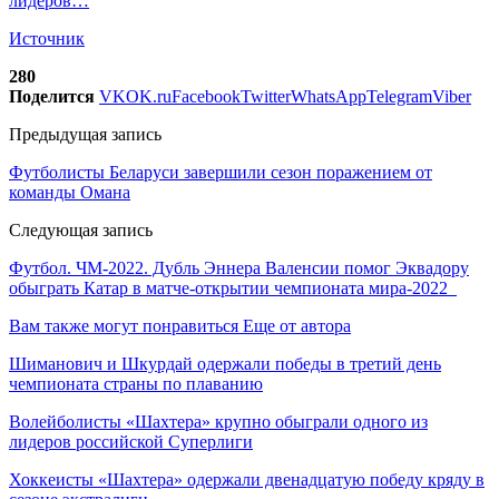
лидеров…
Источник
280
Поделится
VK
OK.ru
Facebook
Twitter
WhatsApp
Telegram
Viber
Предыдущая запись
Футболисты Беларуси завершили сезон поражением от
команды Омана
Следующая запись
Футбол. ЧМ-2022. Дубль Эннера Валенсии помог Эквадору
обыграть Катар в матче-открытии чемпионата мира-2022
Вам также могут понравиться
Еще от автора
Шиманович и Шкурдай одержали победы в третий день
чемпионата страны по плаванию
Волейболисты «Шахтера» крупно обыграли одного из
лидеров российской Суперлиги
Хоккеисты «Шахтера» одержали двенадцатую победу кряду в