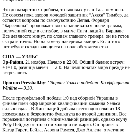
Что до лазаретных проблем, то таковых у ван Гала немного.
Не совсем пока здоров молодой защитник “Аякса” Тимбер, да
остаются вопросы по самочувствию Депая. Форвард
“Барселоны” продолжает восстанавливаться после травмы,
полученной еще в сентябре, в матче Лиги наций в Варшаве.
Все девяносто минут, по словам главного тренера, он не готов
сыграть точно. Но на замену наверняка выйдет. Если того
потребуют складывающиеся на поле обстоятельства…
США — УЭЛЬС
Эр-Райян.
21 ноября. Начало в 22.00. Общий баланс встреч:
+1=1-0, разница мячей — 2-0. На чемпионатах мира прежде не
встречались.
Прогноз Pressball.by
:
Сборная Уэльса победит.
Коэффициент
Winline
— 3.30.
После триумфальной победы 1:0 над сборной Украины в
финале плей-офф мировой квалификации команда Уэльса
сильно сдала. В Лиге наций добыла всего одно очко из 18
возможных и безропотно булькнула во второй дивизион. Все
поражения потерпела с минимальной разницей, однако коучу
Робу Пейджу от этого ни холодно ни жарко. Он привез в
Катар Гарета Бейла, Аарона Рамсея, Джо Аллена, отчетливо