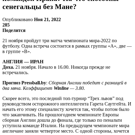
сенегальцы без Мане?
Опубликовано
Ноя 21, 2022
285
Поделится
21 ноября пройдут три матча чемпионата мира-2022 по
футболу. Одна встреча состоится в рамках группы «А», две —
в группе «В».
АНГЛИЯ — ИРАН
Доха.
21 ноября. Начало в 16.00. Никогда прежде не
встречались.
Прогноз Pressball.by
:
Сборная Англии победит с разницей в
два мяча.
Коэффициент
Winline
— 3.80.
Скорее всего, это последний топ-турнир “Трех львов” под
руководством осторожного интеллигента Гарета Саутгейта. И
начать его этому специалисту хочется так, чтобы потом было
что заканчивать. На прошлогоднем чемпионате Европы
сборная Англии дошла до финала, где только по пенальти
уступила команде Италии. На предыдущем чемпионате мира
англичане заняли четвертое место. С одной стороны, хочется