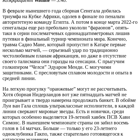
Коэффициент
Winline
— 3.40.
В феврале нынешнего года сборная Сенегала добилась
триумфа на Кубке Африки, одолев в финале по пенальти
авторитетную команду Египта. А потом в конце марта 2022-го
сенегальцы еще раз пребольно укололи “фараонов”, опять-
таки в серии послематчевых одиннадцатиметровых лишив
путевки в финальный турнир чемпионата мира. Конечно,
травма Садио Мане, который пропустит в Катаре первые
несколько матчей, — серьезный удар по традиционно
честолюбивым планам африканцев, но даже в отсутствие
своего талисмана они горазды на сенсации. С прыгучим
голкипером “Челси” Эдуаром Менди. С могучими
защитниками. С пресловутым сплавом молодости и опыта в
средней линии.
На легкую прогулку “оранжевые” могут не рассчитывать.
Хотя сборная Нидерландов вот уже пятнадцать матчей не
проигрывает и твердо намерена продолжать банкет. В обойме
Луи ван Гала сплошь ультраклассные исполнители, в каждой
линии сверкают мировые звезды. Есть и новички, среди
которых особенно выделяется 19-летний хавбек ПСВ Хави
Симонс. В нынешнем чемпионате страны он забил восемь
голов в 14 матчах. Больше — только у его 23-летнего
одноклубника Гакпо, также старательно готовящегося к
катарским экзаменам.