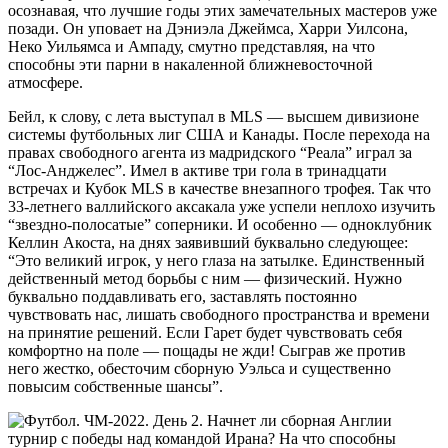
осознавая, что лучшие годы этих замечательных мастеров уже
позади. Он уповает на Дэниэла Джеймса, Харри Уилсона,
Неко Уильямса и Ампаду, смутно представляя, на что
способны эти парни в накаленной ближневосточной
атмосфере.
Бейл, к слову, с лета выступал в MLS — высшем дивизионе
системы футбольных лиг США и Канады. После перехода на
правах свободного агента из мадридского “Реала” играл за
“Лос-Анджелес”. Имел в активе три гола в тринадцати
встречах и Кубок MLS в качестве внезапного трофея. Так что
33-летнего валлийского аксакала уже успели неплохо изучить
“звездно-полосатые” соперники. И особенно — одноклубник
Келлин Акоста, на днях заявивший буквально следующее:
“Это великий игрок, у него глаза на затылке. Единственный
действенный метод борьбы с ним — физический. Нужно
буквально поддавливать его, заставлять постоянно
чувствовать нас, лишать свободного пространства и времени
на принятие решений. Если Гарет будет чувствовать себя
комфортно на поле — пощады не жди! Сыграв же против
него жестко, обесточим сборную Уэльса и существенно
повысим собственные шансы”.