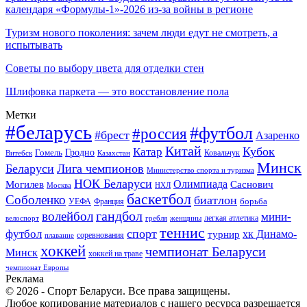
календаря «Формулы-1»-2026 из-за войны в регионе
Туризм нового поколения: зачем люди едут не смотреть, а
испытывать
Советы по выбору цвета для отделки стен
Шлифовка паркета — это восстановление пола
Метки
#беларусь
#футбол
#россия
#брест
Азаренко
Китай
Кубок
Катар
Гомель
Гродно
Казахстан
Ковальчук
Витебск
Минск
Беларуси
Лига чемпионов
Министерство спорта и туризма
НОК Беларуси
Олимпиада
Могилев
Саснович
Москва
НХЛ
баскетбол
Соболенко
биатлон
борьба
УЕФА
Франция
гандбол
волейбол
мини-
легкая атлетика
гребля
женщины
велоспорт
теннис
спорт
футбол
хк Динамо-
турнир
соревнования
плавание
хоккей
чемпионат Беларуси
Минск
хоккей на траве
чемпионат Европы
Реклама
© 2026 - Спорт Беларуси. Все права защищены.
Любое копирование материалов с нашего ресурса разрешается