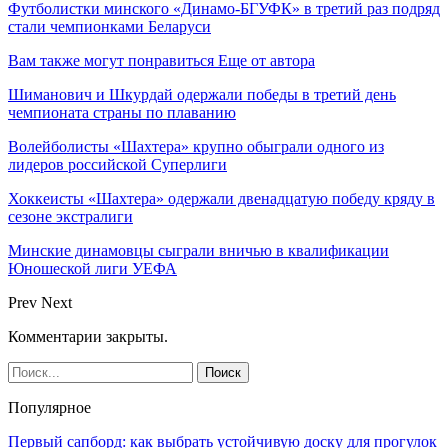
Футболистки минского «Динамо-БГУФК» в третий раз подряд
стали чемпионками Беларуси
Вам также могут понравиться
Еще от автора
Шиманович и Шкурдай одержали победы в третий день
чемпионата страны по плаванию
Волейболисты «Шахтера» крупно обыграли одного из
лидеров российской Суперлиги
Хоккеисты «Шахтера» одержали двенадцатую победу кряду в
сезоне экстралиги
Минские динамовцы сыграли вничью в квалификации
Юношеской лиги УЕФА
Prev
Next
Комментарии закрыты.
Популярное
Первый сапборд: как выбрать устойчивую доску для прогулок