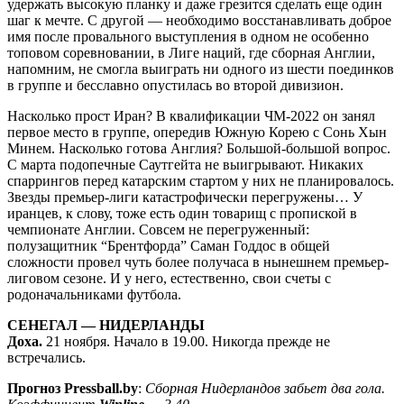
удержать высокую планку и даже грезится сделать еще один
шаг к мечте. С другой — необходимо восстанавливать доброе
имя после провального выступления в одном не особенно
топовом соревновании, в Лиге наций, где сборная Англии,
напомним, не смогла выиграть ни одного из шести поединков
в группе и бесславно опустилась во второй дивизион.
Насколько прост Иран? В квалификации ЧМ-2022 он занял
первое место в группе, опередив Южную Корею с Сонь Хын
Минем. Насколько готова Англия? Большой-большой вопрос.
С марта подопечные Саутгейта не выигрывают. Никаких
спаррингов перед катарским стартом у них не планировалось.
Звезды премьер-лиги катастрофически перегружены… У
иранцев, к слову, тоже есть один товарищ с пропиской в
чемпионате Англии. Совсем не перегруженный:
полузащитник “Брентфорда” Саман Годдос в общей
сложности провел чуть более получаса в нынешнем премьер-
лиговом сезоне. И у него, естественно, свои счеты с
родоначальниками футбола.
СЕНЕГАЛ — НИДЕРЛАНДЫ
Доха.
21 ноября. Начало в 19.00. Никогда прежде не
встречались.
Прогноз Pressball.by
:
Сборная Нидерландов забьет два гола.