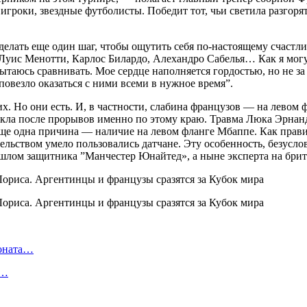
гроки, звездные футболисты. Победит тот, чьи светила разгорят
сделать еще один шаг, чтобы ощутить себя по-настоящему счаст
Луис Менотти, Карлос Билардо, Алехандро Сабелья… Как я могу
 пытаюсь сравнивать. Мое сердце наполняется гордостью, но не з
повезло оказаться с ними всеми в нужное время”.
х. Но они есть. И, в частности, слабина французов — на левом 
никла после прорывов именно по этому краю. Травма Люка Эрнан
ще одна причина — наличие на левом фланге Мбаппе. Как прави
ятельством умело пользовались датчане. Эту особенность, безусл
ошлом защитника ”Манчестер Юнайтед», а ныне эксперта на бри
ионата…
в…