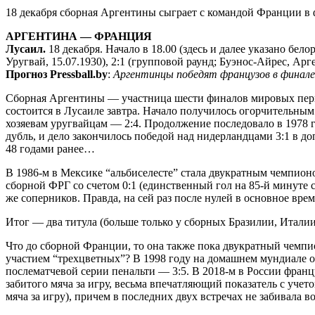
18 декабря сборная Аргентины сыграет с командой Франции в 
АРГЕНТИНА — ФРАНЦИЯ
Лусаил.
18 декабря. Начало в 18.00 (здесь и далее указано бел
Уругвай, 15.07.1930), 2:1 (групповой раунд; Буэнос-Айрес, Арген
Прогноз Pressball.by
:
Аргентинцы победят французов в финале
Сборная Аргентины — участница шести финалов мировых первен
состоится в Лусаиле завтра. Начало получилось огорчительным 
хозяевам уругвайцам — 2:4. Продолжение последовало в 1978
дубль, и дело закончилось победой над нидерландцами 3:1 в д
48 годами ранее…
В 1986-м в Мексике “альбиселесте” стала двукратным чемпион
сборной ФРГ со счетом 0:1 (единственный гол на 85-й минуте с
же соперников. Правда, на сей раз после нулей в основное вр
Итог — два титула (больше только у сборных Бразилии, Италии
Что до сборной Франции, то она также пока двукратный чемпи
участием “трехцветных”? В 1998 году на домашнем мундиале о
послематчевой серии пенальти — 3:5. В 2018-м в России францу
забитого мяча за игру, весьма впечатляющий показатель с учет
мяча за игру), причем в последних двух встречах не забивала 