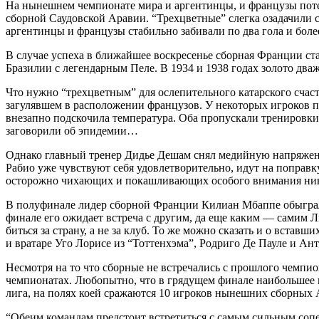
На нынешнем чемпионате мира и аргентинцы, и французы потер
сборной Саудовской Аравии. “Трехцветные” слегка озадачили 
аргентинцы и французы стабильно забивали по два гола и боле
В случае успеха в ближайшее воскресенье сборная Франции ста
Бразилии с легендарным Пеле. В 1934 и 1938 годах золото два
Что нужно “трехцветным” для ослепительного катарского счаст
загулявшем в расположении французов. У некоторых игроков 
внезапно подскочила температура. Оба пропускали тренировки.
заговорили об эпидемии…
Однако главный тренер Дидье Дешам снял медийную напряженн
Рабио уже чувствуют себя удовлетворительно, идут на поправк
осторожно чихающих и покашливающих особого внимания ник
В полуфинале лидер сборной Франции Килиан Мбаппе обыграл
финале его ожидает встреча с другим, да еще каким — самим 
биться за страну, а не за клуб. То же можно сказать и о вст
и вратаре Уго Лорисе из “Тоттенхэма”, Родриго Де Пауле и А
Несмотря на то что сборные не встречались с прошлого чемпи
чемпионатах. Любопытно, что в грядущем финале наибольшее п
лига, на полях коей сражаются 10 игроков нынешних сборных 
“Обеим командам предстоит встретиться с самым сильным соп