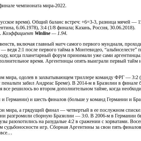
финале чемпионата мира-2022.
орусское время). Общий баланс встреч: +6=3-3, разница мячей — 
тина, 6.06.1978), 3:4 (1/8 финала; Казань, Россия, 30.06.2018).
.
Коэффициент
Winline
— 1.94.
ств, включая главный матч самого первого мундиаля, проходив
— ведя 2:1 после первого тайма в Монтевидео, “альбиселесте” п
 году, когда планетарный форум принимали уже сами аргентинц
ополнительное время. Аргентинцы опять выиграли первый тайм и 
ом мира, одолев в захватывающем триллере команду ФРГ — 3:2 (
 пенальти забил Андреас Бреме). В 2014-м в Бразилии в финале 
емя все решилось во втором дополнительном тайме, когда необхо
 и Германии) и шесть финалов (больше у команд Германии и Бра
он мира, а грядущий финал — четвертый в ее послужном списке
ни разгромили сборную Бразилии — 3:0. В 2006-м в Германии бы
зы разохотились на разудалые 4:2 в сражении с хорватами. Восе
ом судьбоносности игр. Сборная Аргентины за свои пять финалов 
вовсе…