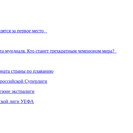
азятся за первое место
ста мундиаля. Кто станет трехкратным чемпионом мира?
ната страны по плаванию
 российской Суперлиги
езоне экстралиги
ской лиги УЕФА