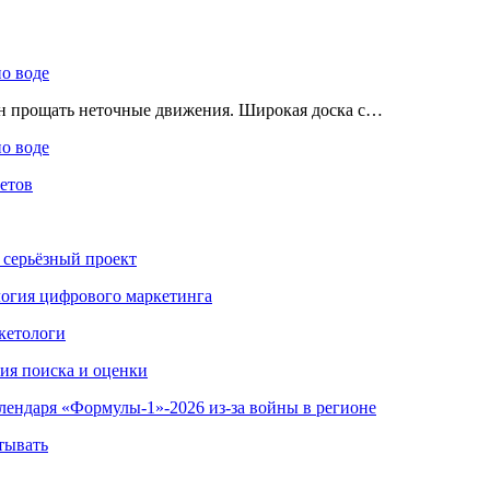
по воде
ен прощать неточные движения. Широкая доска с…
по воде
етов
 серьёзный проект
ология цифрового маркетинга
кетологи
гия поиска и оценки
алендаря «Формулы-1»-2026 из-за войны в регионе
тывать