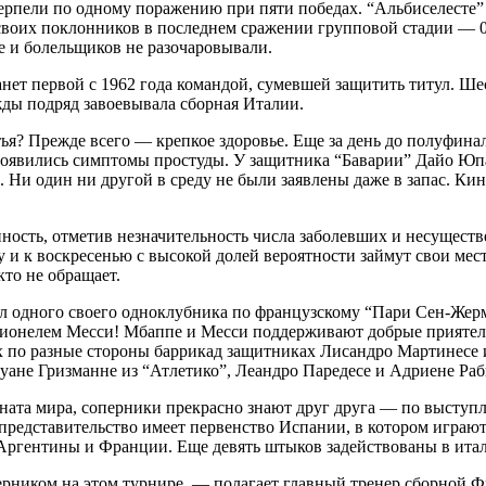
пели по одному поражению при пяти победах. “Альбиселесте” о
своих поклонников в последнем сражении групповой стадии — 0
е и болельщиков не разочаровывали.
нет первой с 1962 года командой, сумевшей защитить титул. Ше
жды подряд завоевывала сборная Италии.
ья? Прежде всего — крепкое здоровье. Еще за день до полуфинал
появились симптомы простуды. У защитника “Баварии” Дайо Юп
 Ни один ни другой в среду не были заявлены даже в запас. Ки
ость, отметив незначительность числа заболевших и несуществ
у и к воскресенью с высокой долей вероятности займут свои мест
то не обращает.
 одного своего одноклубника по французскому “Пари Сен-Жер
Лионелем Месси! Мбаппе и Месси поддерживают добрые приятель
авших по разные стороны баррикад защитниках Лисандро Мартинес
нтуане Гризманне из “Атлетико”, Леандро Паредесе и Адриене Р
оната мира, соперники прекрасно знают друг друга — по выступ
редставительство имеет первенство Испании, в котором играют
Аргентины и Франции. Еще девять штыков задействованы в итал
ерником на этом турнире, — полагает главный тренер сборной 