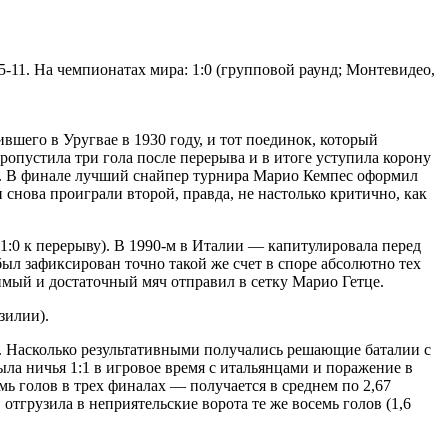
15-11. На чемпионатах мира: 1:0 (групповой раунд; Монтевидео,
шего в Уругвае в 1930 году, и тот поединок, который
ропустила три гола после перерыва и в итоге уступила корону
ы. В финале лучший снайпер турнира Марио Кемпес оформил
снова проиграли второй, правда, не настолько критично, как
1:0 к перерыву). В 1990-м в Италии — капитулировала перед
был зафиксирован точно такой же счет в споре абсолютно тех
димый и достаточный мяч отправил в сетку Марио Гетце.
зилии).
. Насколько результативными получались решающие баталии с
ла ничья 1:1 в игровое время с итальянцами и поражение в
мь голов в трех финалах — получается в среднем по 2,67
отгрузила в неприятельские ворота те же восемь голов (1,6