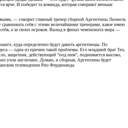
ся ярче. И победит та команда, которая совершит меньше
ливыми, — говорит главный тренер сборной Аргентины Лионель
 сравнивать себя с этими величайшими тренерами, какое имею
а себя, а за своих игроков. Выход в финал чемпионата мира —
фланге, куда определенно будут давить аргентинцы. По
деса — одна из причин такой проблемы. Его младший брат Тео,
ло, защитник, действующий “под ним”, поднимается высоко,
овно учли англичане. Думаю, и сборная, Аргентины будет
танском телевидении Рио Фердинанда.