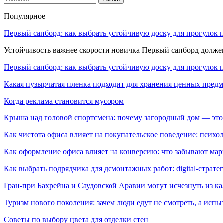
Популярное
Первый сапборд: как выбрать устойчивую доску для прогулок 
Устойчивость важнее скорости новичка Первый сапборд долж
Первый сапборд: как выбрать устойчивую доску для прогулок 
Какая пузырчатая пленка подходит для хранения ценных предм
Когда реклама становится мусором
Крыша над головой спортсмена: почему загородный дом — это
Как чистота офиса влияет на покупательское поведение: псих
Как оформление офиса влияет на конверсию: что забывают мар
Как выбрать подрядчика для демонтажных работ: digital-страте
Гран-при Бахрейна и Саудовской Аравии могут исчезнуть из к
Туризм нового поколения: зачем люди едут не смотреть, а испы
Советы по выбору цвета для отделки стен