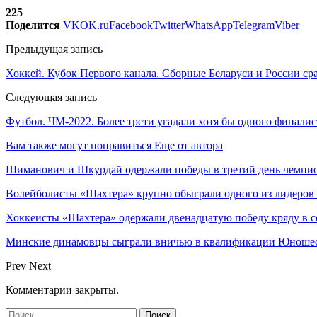
225
Поделится
VK
OK.ru
Facebook
Twitter
WhatsApp
Telegram
Viber
Предыдущая запись
Хоккей. Кубок Первого канала. Сборные Беларуси и России ср
Следующая запись
Футбол. ЧМ-2022. Более трети угадали хотя бы одного финали
Вам также могут понравиться
Еще от автора
Шиманович и Шкурдай одержали победы в третий день чемпио
Волейболисты «Шахтера» крупно обыграли одного из лидеров
Хоккеисты «Шахтера» одержали двенадцатую победу кряду в с
Минские динамовцы сыграли вничью в квалификации Юноше
Prev
Next
Комментарии закрыты.