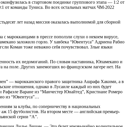
конфузилась в стартовом поединке группового этапа — 1:2 от
:1 от команды Туниса. Во всех остальных матчах ЧМ-2022
стьдесят лет назад миссия оказалась выполнимой для сборной
а с марокканцами в прессе поползли слухи о некоем вирусе,
амекано заложило горло. У хавбека “Ювентуса” Адриена Рабио
нгсли Коман тоже неважно себя почувствовал. Злые языки
енность их недомоганий. По словам наставника, Юпамекано и
а на поле. Других занемогших во французском лагере нет. На
мен” — марокканского правого защитника Ашрафа Хакими, а в
ские отношения, однако в Лусаиле каждый из них будет
е и Рафаэле Варане из “Манчестер Юнайтед”, Кристиане Ромеро
абио из “Ювентуса”…
лениям за клубы, по соперничеству в национальных
 аж 15 футболистов. На втором месте — английская премьер-
ьянской серии “А”.
Франции Дидье Дешам. — Это будет чрезвычайно волнительное