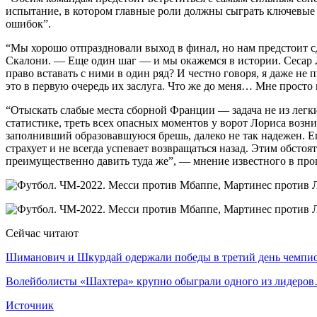
испытание, в котором главные роли должны сыграть ключевые и
ошибок”.
“Мы хорошо отпраздновали выход в финал, но нам предстоит 
Скалони. — Еще один шаг — и мы окажемся в истории. Сесар 
право вставать с ними в один ряд? И честно говоря, я даже не
это в первую очередь их заслуга. Что же до меня… Мне просто 
“Отыскать слабые места сборной Франции — задача не из легки
статистике, треть всех опасных моментов у ворот Лориса воз
заполнивший образовавшуюся брешь, далеко не так надежен. Е
страхует и не всегда успевает возвращаться назад. Этим обсто
преимущественно давить туда же”, — мнение известного в пр
Сейчас читают
Шиманович и Шкурдай одержали победы в третий день чемп
Волейболисты «Шахтера» крупно обыграли одного из лидеро
Источник