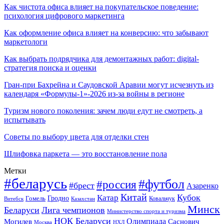
Как чистота офиса влияет на покупательское поведение:
психология цифрового маркетинга
Как оформление офиса влияет на конверсию: что забывают
маркетологи
Как выбрать подрядчика для демонтажных работ: digital-
стратегия поиска и оценки
Гран-при Бахрейна и Саудовской Аравии могут исчезнуть из
календаря «Формулы-1»-2026 из-за войны в регионе
Туризм нового поколения: зачем люди едут не смотреть, а
испытывать
Советы по выбору цвета для отделки стен
Шлифовка паркета — это восстановление пола
Метки
#беларусь
#футбол
#россия
#брест
Азаренко
Китай
Кубок
Катар
Гомель
Гродно
Казахстан
Ковальчук
Витебск
Минск
Беларуси
Лига чемпионов
Министерство спорта и туризма
НОК Беларуси
Олимпиада
Могилев
Саснович
Москва
НХЛ