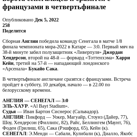
французами в четвертьфинале
Опубликовано
Дек 5, 2022
258
Поделится
Сборная
Англии
победила команду Сенегала в матче 1/8
финала чемпионата мира-2022 в Катаре — 3:0. Первый мяч на
38-й минуте забил полузащитник «Ливерпуля»
Джордан
Хендерсон
, второй на 48-й — форвард «Тоттенхэма»
Харри
Кейн
, третий на 57-й — нападающий лондонского
«Арсенала»
Букайо Сака
.
В четвертьфинале англичане сразятся с французами. Встреча
пройдет в субботу, 10 декабря, начало — в 22.00 по
белорусскому времени.
АНГЛИЯ — СЕНЕГАЛ — 3:0
ЭЛЬ-ХАУР
. «Al Bayt Stadium».
Судья
— Иван Бартон Сиснерос (Сальвадор).
АНГЛИЯ
: Пикфорд — Уокер, Магуайр, Стоунз (Дайер, 77),
Шоу, Хендерсон (Филлипс, 82), Райс, Беллингем (Маунт, 76),
Фоден (Грилиш, 65), Сака (Рэшфорд, 65), Кейн (к).
СЕНЕГАЛ
: Э.Менди — Сабали, Кулибали (к), Диалло, Якобс