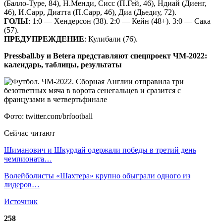
(Балло-Туре, 84), Н.Менди, Сисс (П.Гей, 46), Ндиай (Диенг,
46), И.Сарр, Диатта (П.Сарр, 46), Диа (Дьедиу, 72).
ГОЛЫ
: 1:0 — Хендерсон (38). 2:0 — Кейн (48+). 3:0 — Сака
(57).
ПРЕДУПРЕЖДЕНИЕ
: Кулибали (76).
Pressball.by и Betera представляют спецпроект ЧМ-2022:
календарь, таблицы, результаты
Фото: twitter.com/brfootball
Сейчас читают
Шиманович и Шкурдай одержали победы в третий день
чемпионата…
Волейболисты «Шахтера» крупно обыграли одного из
лидеров…
Источник
258