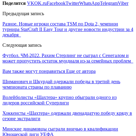
Поделится
VK
OK.ru
Facebook
Twitter
WhatsApp
Telegram
Viber
Предыдущая запись
Разное. Новые игроки состава TSM по Dota 2, чемпион
турнира StarCraft II Easy Tour и другие новости индустрии за 4
декабря
Следующая запись
Футбол. ЧМ-2022. Рахим Стерлинг не сыграл с Сенегалом и
может пропустить остаток мундиаля из-за семейных проблем
Вам также могут понравиться
Еще от автора
Шиманович и Шкурдай одержали победы в третий день
чемпионата страны по плаванию
Волейболисты «Шахтера» крупно обыграли одного из
лидеров российской Суперлиги
Хоккеисты «Шахтера» одержали двенадцатую победу кряду в
сезоне экстралиги
Минские динамовцы сыграли вничью в квалификации
Юношеской лиги УЕФА