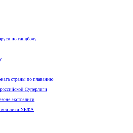
аруси по гандболу
у
ната страны по плаванию
 российской Суперлиги
езоне экстралиги
ской лиги УЕФА