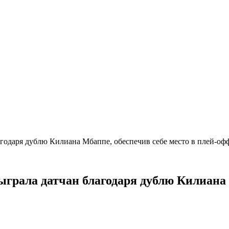
годаря дублю Килиана Мбаппе, обеспечив себе место в плей-о
грала датчан благодаря дублю Килиана М