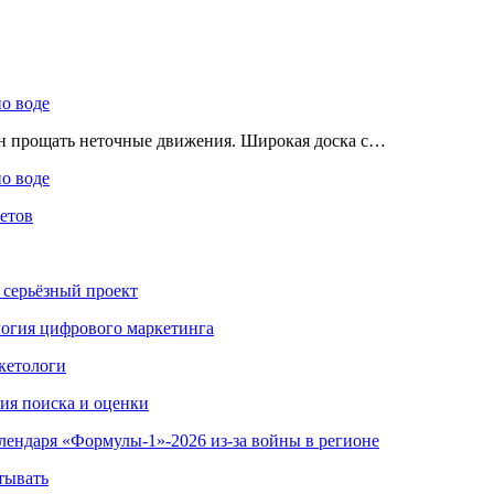
по воде
ен прощать неточные движения. Широкая доска с…
по воде
етов
 серьёзный проект
ология цифрового маркетинга
кетологи
гия поиска и оценки
алендаря «Формулы-1»-2026 из-за войны в регионе
тывать