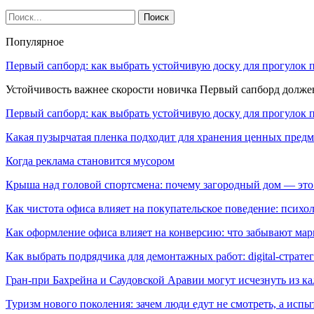
Популярное
Первый сапборд: как выбрать устойчивую доску для прогулок 
Устойчивость важнее скорости новичка Первый сапборд долж
Первый сапборд: как выбрать устойчивую доску для прогулок 
Какая пузырчатая пленка подходит для хранения ценных предм
Когда реклама становится мусором
Крыша над головой спортсмена: почему загородный дом — это
Как чистота офиса влияет на покупательское поведение: псих
Как оформление офиса влияет на конверсию: что забывают мар
Как выбрать подрядчика для демонтажных работ: digital-страте
Гран-при Бахрейна и Саудовской Аравии могут исчезнуть из к
Туризм нового поколения: зачем люди едут не смотреть, а испы