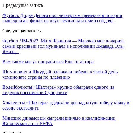
Предыдущая запись
Футбол. Дидье Дешам стал четвертым тренером в истории,
вышедшим в финал на двух чемпионатах мира подряд
Следующая запись
Футбол. ЧМ-2022. Матч Франция — Марокко мог подарить
самый красивый гол мундиаля в исполнении Джавада Эль-
Ямика
Вам также могут понравиться
Еще от автора
Шиманович и Шкурдай одержали победы в третий день
чемпионата страны по плаванию
Волейболисты «Шахтера» крупно обыграли одного из
лидеров российской Суперлиги
Хоккеисты «Шахтера» одержали двенадцатую победу кряду в
сезоне экстралиги
Минские динамовцы сыграли вничью в квалификации
Юношеской лиги УЕФА