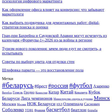
психология цифрового маркетинга
Как оформление офиса влияет на конверсию: что забывают
маркетологи
Как выбрать подрядчика для демонтажных работ: digital-
стратегия поиска и оценки
Гран-при Бахрейна и Саудовской Аравии могут исчезнуть из
календаря «Формулы-1»-2026 из-за войны в регионе
Туризм нового поколения: зачем люди едут не смотреть, а
испытывать
Советы по выбору цвета для отделки стен
Шлифовка паркета — это восстановление пола
Метки
#беларусь
#футбол
#россия
#брест
Азаренко
Китай
Кубок
Катар
Гомель
Гродно
Казахстан
Ковальчук
Витебск
Минск
Беларуси
Лига чемпионов
Министерство спорта и туризма
НОК Беларуси
Олимпиада
Могилев
Саснович
Москва
НХЛ
баскетбол
Соболенко
биатлон
борьба
УЕФА
Франция