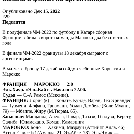
Опубликовано
Дек 15, 2022
229
Поделится
В полуфинале ЧМ-2022 по футболу в Катаре сборная
Франции забила в ворота команды Марокко два безответных
гола.
В финале ЧМ-2022 французы 18 декабря сыграют с
аргентинцами.
В матче за бронзу 17 декабря сойдутся сборные Хорватии и
Марокко.
ФРАНЦИЯ — МАРОККО — 2:0
Эль-Хаур. «Эль-Байт». Начало в 22.00.
Судья
— С.-А.Рамос (Мексика).
ФРАНЦИЯ:
Лорис (к) — Конате, Кунде, Варан, Тео Эрнандес
— Чуамени, Фофана, Гризманн, Усман Дембеле (Коло Муани,
79) — Мбаппе, Жиру (М.Тюрам, 65).
Запасные:
Манданда, Ареола, Павар, Дизази, Гендузи, Верету,
Салиба, Юпамекано, Коман, Камавинга.
МАРОККО:
Боно — Хакими, Мазрауи (Аттийят-Алла, 46),
Агерд, Саисс (к) (Амалла, 21, Эз-Абде, 78), Эль-Ямик —