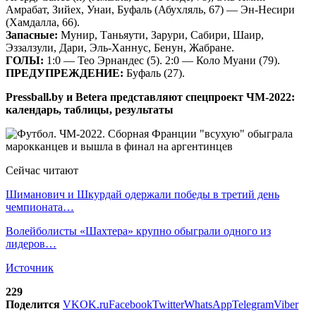
Амрабат, Зийех, Унаи, Буфаль (Абухляль, 67) — Эн-Несири
(Хамдалла, 66).
Запасные:
Мунир, Таньяути, Зарури, Сабири, Шаир,
Эззалзули, Дари, Эль-Ханнус, Бенун, Жабране.
ГОЛЫ:
1:0 — Тео Эрнандес (5). 2:0 — Коло Муани (79).
ПРЕДУПРЕЖДЕНИЕ:
Буфаль (27).
Pressball.by и Betera представляют спецпроект ЧМ-2022:
календарь, таблицы, результаты
Сейчас читают
Шиманович и Шкурдай одержали победы в третий день
чемпионата…
Волейболисты «Шахтера» крупно обыграли одного из
лидеров…
Источник
229
Поделится
VK
OK.ru
Facebook
Twitter
WhatsApp
Telegram
Viber