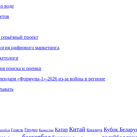
по воде
етов
 серьёзный проект
ология цифрового маркетинга
кетологи
гия поиска и оценки
алендаря «Формулы-1»-2026 из-за войны в регионе
тывать
Китай
Кубок Белару
Катар
Гомель
Гродно
Казахстан
Ковальчук
итебск
баскетбол
ган