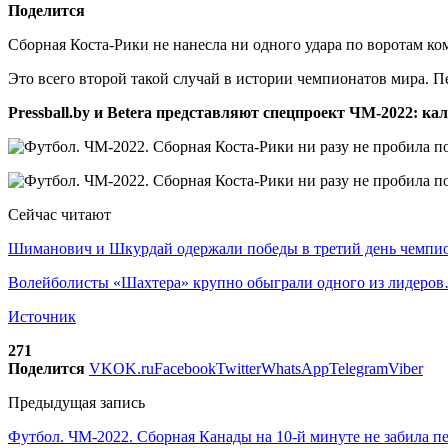
Поделится
Сборная Коста-Рики не нанесла ни одного удара по воротам ко
Это всего второй такой случай в истории чемпионатов мира. Пе
Pressball.by и Betera представляют спецпроект ЧМ-2022: ка
Сейчас читают
Шиманович и Шкурдай одержали победы в третий день чемп
Волейболисты «Шахтера» крупно обыграли одного из лидеро
Источник
271
Поделится
VK
OK.ru
Facebook
Twitter
WhatsApp
Telegram
Viber
Предыдущая запись
Футбол. ЧМ-2022. Сборная Канады на 10-й минуте не забила пе