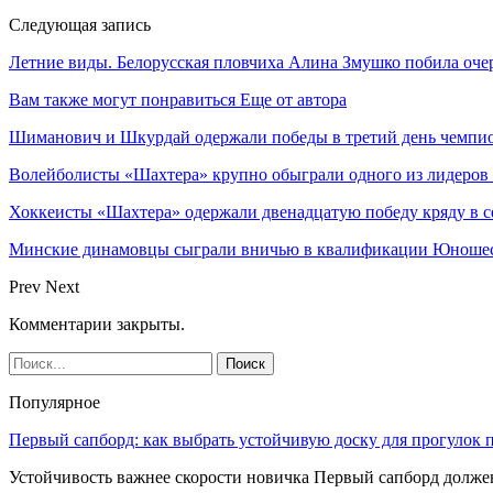
Следующая запись
Летние виды. Белорусская пловчиха Алина Змушко побила оч
Вам также могут понравиться
Еще от автора
Шиманович и Шкурдай одержали победы в третий день чемпио
Волейболисты «Шахтера» крупно обыграли одного из лидеров
Хоккеисты «Шахтера» одержали двенадцатую победу кряду в с
Минские динамовцы сыграли вничью в квалификации Юноше
Prev
Next
Комментарии закрыты.
Популярное
Первый сапборд: как выбрать устойчивую доску для прогулок 
Устойчивость важнее скорости новичка Первый сапборд долж