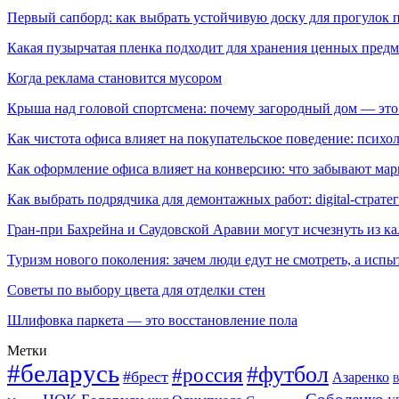
Первый сапборд: как выбрать устойчивую доску для прогулок 
Какая пузырчатая пленка подходит для хранения ценных предм
Когда реклама становится мусором
Крыша над головой спортсмена: почему загородный дом — это
Как чистота офиса влияет на покупательское поведение: псих
Как оформление офиса влияет на конверсию: что забывают мар
Как выбрать подрядчика для демонтажных работ: digital-страте
Гран-при Бахрейна и Саудовской Аравии могут исчезнуть из к
Туризм нового поколения: зачем люди едут не смотреть, а испы
Советы по выбору цвета для отделки стен
Шлифовка паркета — это восстановление пола
Метки
#беларусь
#футбол
#россия
#брест
Азаренко
В