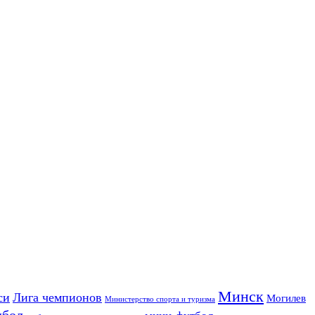
Минск
си
Лига чемпионов
Могилев
Министерство спорта и туризма
дбол