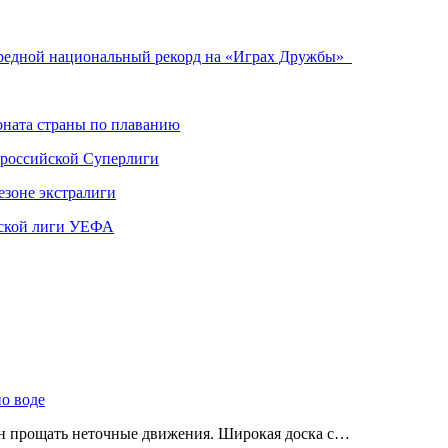
ередной национальный рекорд на «Играх Дружбы»
ната страны по плаванию
 российской Суперлиги
езоне экстралиги
ской лиги УЕФА
по воде
ен прощать неточные движения. Широкая доска с…