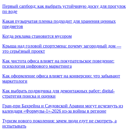
Первый сапборд: как выбрать устойчивую доску для прогулок
по воде
Какая пузырчатая пленка подходит для хранения ценных
предметов
Когда реклама становится мусором
Крыша над головой спортсмена: почему загородный дом —
это серьёзный проект
Как чистота офиса влияет на покупательское поведение:
психология цифрового маркетинга
Как оформление офиса влияет на конверсию: что забывают
маркетологи
Как выбрать подрядчика для демонтажных работ: digital-
стратегия поиска и оценки
Гран-при Бахрейна и Саудовской Аравии могут исчезнуть из
календаря «Формулы-1»-2026 из-за войны в регионе
Туризм нового поколения: зачем люди едут не смотреть, а
испытывать