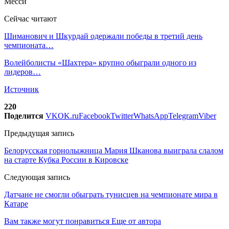
Сейчас читают
Шиманович и Шкурдай одержали победы в третий день
чемпионата…
Волейболисты «Шахтера» крупно обыграли одного из
лидеров…
Источник
220
Поделится
VK
OK.ru
Facebook
Twitter
WhatsApp
Telegram
Viber
Предыдущая запись
Белорусская горнолыжница Мария Шканова выиграла слалом
на старте Кубка России в Кировске
Следующая запись
Датчане не смогли обыграть тунисцев на чемпионате мира в
Катаре
Вам также могут понравиться
Еще от автора