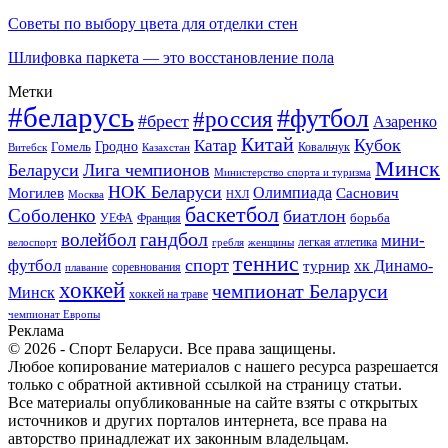
Советы по выбору цвета для отделки стен
Шлифовка паркета — это восстановление пола
Метки
#беларусь
#футбол
#россия
#брест
Азаренко
Китай
Кубок
Катар
Гомель
Гродно
Казахстан
Ковальчук
Витебск
Минск
Беларуси
Лига чемпионов
Министерство спорта и туризма
НОК Беларуси
Олимпиада
Могилев
Саснович
Москва
НХЛ
баскетбол
Соболенко
биатлон
борьба
УЕФА
Франция
гандбол
волейбол
мини-
легкая атлетика
гребля
женщины
велоспорт
теннис
спорт
футбол
хк Динамо-
турнир
соревнования
плавание
хоккей
чемпионат Беларуси
Минск
хоккей на траве
чемпионат Европы
Реклама
© 2026 - Спорт Беларуси. Все права защищены.
Любое копирование материалов с нашего ресурса разрешается
только с обратной активной ссылкой на страницу статьи.
Все материалы опубликованные на сайте взяты с открытых
источников и других порталов интернета, все права на
авторство принадлежат их законным владельцам.