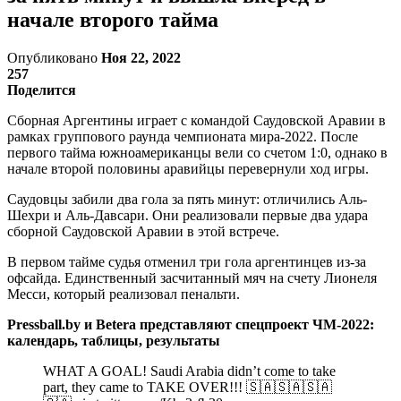
начале второго тайма
Опубликовано
Ноя 22, 2022
257
Поделится
Сборная Аргентины играет с командой Саудовской Аравии в
рамках группового раунда чемпионата мира-2022. После
первого тайма южноамериканцы вели со счетом 1:0, однако в
начале второй половины аравийцы перевернули ход игры.
Саудовцы забили два гола за пять минут: отличились Аль-
Шехри и Аль-Давсари. Они реализовали первые два удара
сборной Саудовской Аравии в этой встрече.
В первом тайме судья отменил три гола аргентинцев из-за
офсайда. Единственный засчитанный мяч на счету Лионеля
Месси, который реализовал пенальти.
Pressball.by и Betera представляют спецпроект ЧМ-2022:
календарь, таблицы, результаты
WHAT A GOAL! Saudi Arabia didn’t come to take
part, they came to TAKE OVER!!! 🇸🇦🇸🇦🇸🇦