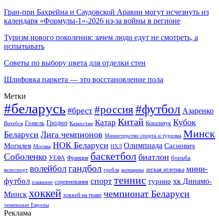
Гран-при Бахрейна и Саудовской Аравии могут исчезнуть из
календаря «Формулы-1»-2026 из-за войны в регионе
Туризм нового поколения: зачем люди едут не смотреть, а
испытывать
Советы по выбору цвета для отделки стен
Шлифовка паркета — это восстановление пола
Метки
#беларусь
#футбол
#россия
#брест
Азаренко
Китай
Кубок
Катар
Гомель
Гродно
Казахстан
Ковальчук
Витебск
Минск
Беларуси
Лига чемпионов
Министерство спорта и туризма
НОК Беларуси
Олимпиада
Могилев
Саснович
Москва
НХЛ
баскетбол
Соболенко
биатлон
борьба
УЕФА
Франция
гандбол
волейбол
мини-
легкая атлетика
гребля
женщины
велоспорт
теннис
спорт
футбол
хк Динамо-
турнир
соревнования
плавание
хоккей
чемпионат Беларуси
Минск
хоккей на траве
чемпионат Европы
Реклама