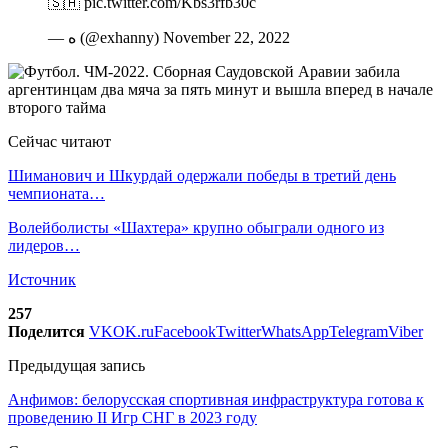
🇸🇦 pic.twitter.com/Kbs3rfb30c
— ه (@exhanny) November 22, 2022
Сейчас читают
Шиманович и Шкурдай одержали победы в третий день
чемпионата…
Волейболисты «Шахтера» крупно обыграли одного из
лидеров…
Источник
257
Поделится
VK
OK.ru
Facebook
Twitter
WhatsApp
Telegram
Viber
Предыдущая запись
Анфимов: белорусская спортивная инфраструктура готова к
проведению II Игр СНГ в 2023 году