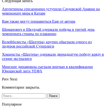
Следующая запись
Аргентинцы сенсационно уступили Саудовской Аравии на
чемпионате мира в Катаре
Вам также могут понравиться
Еще от автора
Шиманович и Шкурдай одержали победы в третий день
чемпионата страны по плаванию
Волейболисты «Шахтера» крупно обыграли одного из
лидеров российской Суперлиги
Хоккеисты «Шахтера» одержали двенадцатую победу кряду в
сезоне экстралиги
Минские динамовцы сыграли вничью в квалификации
Юношеской лиги УЕФА
Prev
Next
Комментарии закрыты.
Популярное