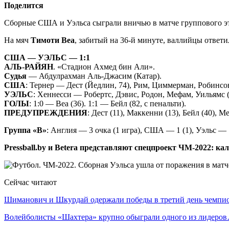
Поделится
Сборные США и Уэльса сыграли вничью в матче группового эт
На мяч
Тимоти Веа
, забитый на 36-й минуте, валлийцы ответи
США — УЭЛЬС — 1:1
АЛЬ-РАЙЯН
. «Стадион Ахмед бин Али».
Судья
— Абдулрахман Аль-Джасим (Катар).
США
: Тернер — Дест (Йедлин, 74), Рим, Циммерман, Робинсон
УЭЛЬС
: Хеннесси — Робертс, Дэвис, Родон, Мефам, Уильямс (
ГОЛЫ
: 1:0 — Веа (36). 1:1 — Бейл (82, с пенальти).
ПРЕДУПРЕЖДЕНИЯ
: Дест (11), Маккенни (13), Бейл (40), М
Группа «В»
: Англия — 3 очка (1 игра), США — 1 (1), Уэльс — 1
Pressball.by и Betera представляют спецпроект ЧМ-2022: ка
Сейчас читают
Шиманович и Шкурдай одержали победы в третий день чемп
Волейболисты «Шахтера» крупно обыграли одного из лидеро