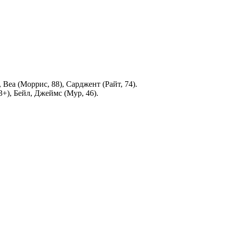
Веа (Моррис, 88), Сарджент (Райт, 74).
+), Бейл, Джеймс (Мур, 46).