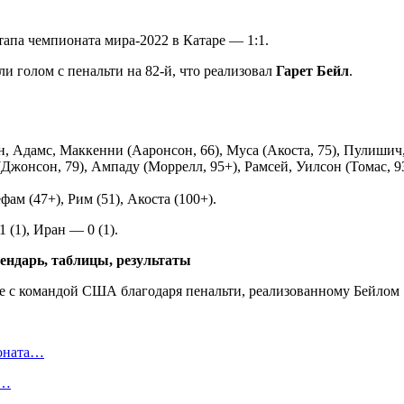
апа чемпионата мира-2022 в Катаре — 1:1.
ли голом с пенальти на 82-й, что реализовал
Гарет Бейл
.
, Адамс, Маккенни (Ааронсон, 66), Муса (Акоста, 75), Пулишич, 
Джонсон, 79), Ампаду (Моррелл, 95+), Рамсей, Уилсон (Томас, 93
ефам (47+), Рим (51), Акоста (100+).
 (1), Иран — 0 (1).
лендарь, таблицы, результаты
ионата…
в…