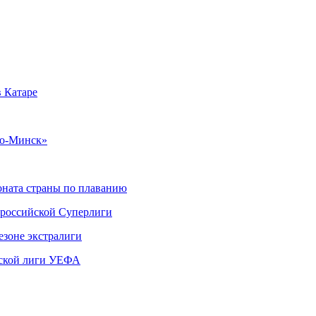
 Катаре
мо-Минск»
ната страны по плаванию
 российской Суперлиги
езоне экстралиги
ской лиги УЕФА