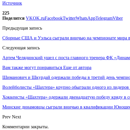
Источник
225
Поделится
VK
OK.ru
Facebook
Twitter
WhatsApp
Telegram
Viber
Предыдущая запись
Сборные США и Уэльса сыграли вничью на чемпионате мира в
Следующая запись
Артем Челядинский ушел с поста главного тренера ФК «Дина
Вам также могут понравиться
Еще от автора
Шиманович и Шкурдай одержали победы в третий день чемпио
Волейболисты «Шахтера» крупно обыграли одного из лидеров
Хоккеисты «Шахтера» одержали двенадцатую победу кряду в с
Минские динамовцы сыграли вничью в квалификации Юноше
Prev
Next
Комментарии закрыты.