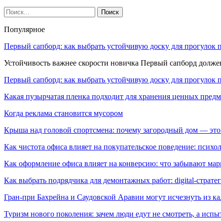
Популярное
Первый сапборд: как выбрать устойчивую доску для прогулок 
Устойчивость важнее скорости новичка Первый сапборд долж
Первый сапборд: как выбрать устойчивую доску для прогулок 
Какая пузырчатая пленка подходит для хранения ценных предм
Когда реклама становится мусором
Крыша над головой спортсмена: почему загородный дом — это
Как чистота офиса влияет на покупательское поведение: псих
Как оформление офиса влияет на конверсию: что забывают мар
Как выбрать подрядчика для демонтажных работ: digital-страте
Гран-при Бахрейна и Саудовской Аравии могут исчезнуть из к
Туризм нового поколения: зачем люди едут не смотреть, а испы