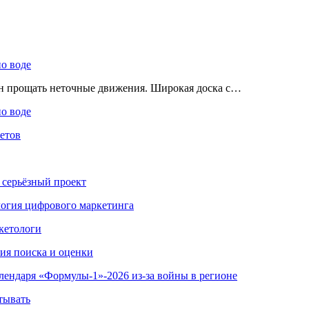
по воде
ен прощать неточные движения. Широкая доска с…
по воде
етов
 серьёзный проект
ология цифрового маркетинга
кетологи
гия поиска и оценки
алендаря «Формулы-1»-2026 из-за войны в регионе
тывать