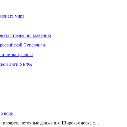
пионате мира
ната страны по плаванию
 российской Суперлиги
езоне экстралиги
ской лиги УЕФА
по воде
ен прощать неточные движения. Широкая доска с…