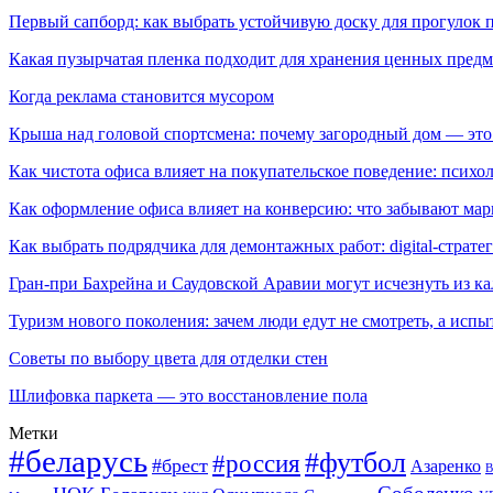
Первый сапборд: как выбрать устойчивую доску для прогулок 
Какая пузырчатая пленка подходит для хранения ценных предм
Когда реклама становится мусором
Крыша над головой спортсмена: почему загородный дом — это
Как чистота офиса влияет на покупательское поведение: псих
Как оформление офиса влияет на конверсию: что забывают мар
Как выбрать подрядчика для демонтажных работ: digital-страте
Гран-при Бахрейна и Саудовской Аравии могут исчезнуть из к
Туризм нового поколения: зачем люди едут не смотреть, а испы
Советы по выбору цвета для отделки стен
Шлифовка паркета — это восстановление пола
Метки
#беларусь
#футбол
#россия
#брест
Азаренко
В