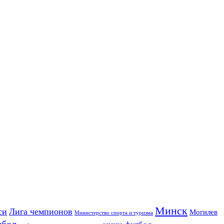
Минск
си
Лига чемпионов
Могилев
Министерство спорта и туризма
дбол