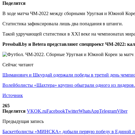
Поделится
В ходе матча ЧМ-2022 между сборными Уругвая и Южной Кореи 
Статистика зафиксировала лишь два попадания в штанги.
Такой удручающей статистики в XXI веке на чемпионатах мира
Pressball.by и Betera представляют спецпроект ЧМ-2022: ка
Сейчас читают
Шиманович и Шкурдай одержали победы в третий день чемп
Волейболисты «Шахтера» крупно обыграли одного из лидеро
Источник
265
Поделится
VK
OK.ru
Facebook
Twitter
WhatsApp
Telegram
Viber
Предыдущая запись
Баскетболисты «МИНСКА» добыли первую победу в Единой л