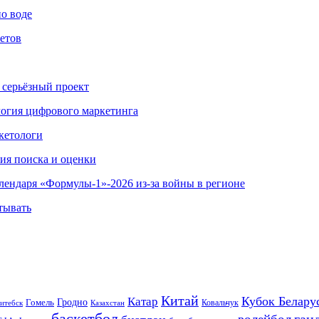
по воде
етов
 серьёзный проект
ология цифрового маркетинга
кетологи
гия поиска и оценки
алендаря «Формулы-1»-2026 из-за войны в регионе
тывать
Китай
Кубок Белару
Катар
Гомель
Гродно
Казахстан
Ковальчук
итебск
баскетбол
ган