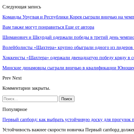
Следующая запись
Команды Уругвая и Республики Корея сыграли вничью на чем
Вам также могут понравиться
Еще от автора
Шиманович и Шкурдай одержали победы в третий день чемпио
Волейболисты «Шахтера» крупно обыграли одного из лидеров
Хоккеисты «Шахтера» одержали двенадцатую победу кряду в с
Минские динамовцы сыграли вничью в квалификации Юноше
Prev
Next
Комментарии закрыты.
Популярное
Первый сапборд: как выбрать устойчивую доску для прогулок 
Устойчивость важнее скорости новичка Первый сапборд долж