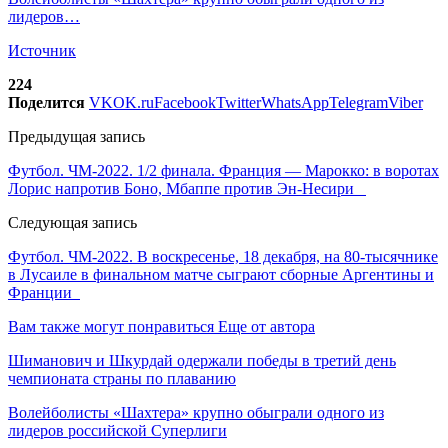
лидеров…
Источник
224
Поделится
VK
OK.ru
Facebook
Twitter
WhatsApp
Telegram
Viber
Предыдущая запись
Футбол. ЧМ-2022. 1/2 финала. Франция — Марокко: в воротах
Лорис напротив Боно, Мбаппе против Эн-Несири
Следующая запись
Футбол. ЧМ-2022. В воскресенье, 18 декабря, на 80-тысячнике
в Лусаиле в финальном матче сыграют сборные Аргентины и
Франции
Вам также могут понравиться
Еще от автора
Шиманович и Шкурдай одержали победы в третий день
чемпионата страны по плаванию
Волейболисты «Шахтера» крупно обыграли одного из
лидеров российской Суперлиги