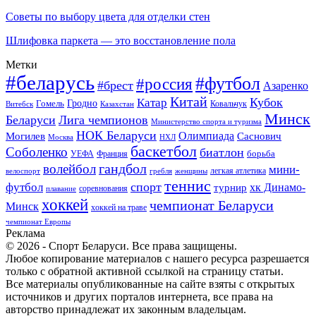
Советы по выбору цвета для отделки стен
Шлифовка паркета — это восстановление пола
Метки
#беларусь
#футбол
#россия
#брест
Азаренко
Китай
Кубок
Катар
Гомель
Гродно
Казахстан
Ковальчук
Витебск
Минск
Беларуси
Лига чемпионов
Министерство спорта и туризма
НОК Беларуси
Олимпиада
Могилев
Саснович
Москва
НХЛ
баскетбол
Соболенко
биатлон
борьба
УЕФА
Франция
гандбол
волейбол
мини-
легкая атлетика
гребля
женщины
велоспорт
теннис
спорт
футбол
хк Динамо-
турнир
соревнования
плавание
хоккей
чемпионат Беларуси
Минск
хоккей на траве
чемпионат Европы
Реклама
© 2026 - Спорт Беларуси. Все права защищены.
Любое копирование материалов с нашего ресурса разрешается
только с обратной активной ссылкой на страницу статьи.
Все материалы опубликованные на сайте взяты с открытых
источников и других порталов интернета, все права на
авторство принадлежат их законным владельцам.