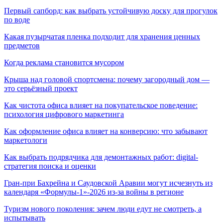
Первый сапборд: как выбрать устойчивую доску для прогулок
по воде
Какая пузырчатая пленка подходит для хранения ценных
предметов
Когда реклама становится мусором
Крыша над головой спортсмена: почему загородный дом —
это серьёзный проект
Как чистота офиса влияет на покупательское поведение:
психология цифрового маркетинга
Как оформление офиса влияет на конверсию: что забывают
маркетологи
Как выбрать подрядчика для демонтажных работ: digital-
стратегия поиска и оценки
Гран-при Бахрейна и Саудовской Аравии могут исчезнуть из
календаря «Формулы-1»-2026 из-за войны в регионе
Туризм нового поколения: зачем люди едут не смотреть, а
испытывать