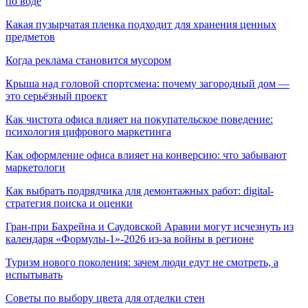
по воде
Какая пузырчатая пленка подходит для хранения ценных
предметов
Когда реклама становится мусором
Крыша над головой спортсмена: почему загородный дом —
это серьёзный проект
Как чистота офиса влияет на покупательское поведение:
психология цифрового маркетинга
Как оформление офиса влияет на конверсию: что забывают
маркетологи
Как выбрать подрядчика для демонтажных работ: digital-
стратегия поиска и оценки
Гран-при Бахрейна и Саудовской Аравии могут исчезнуть из
календаря «Формулы-1»-2026 из-за войны в регионе
Туризм нового поколения: зачем люди едут не смотреть, а
испытывать
Советы по выбору цвета для отделки стен