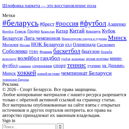
Шлифовка паркета — это восстановление пола
Метки
#беларусь
#футбол
#россия
#брест
Азаренко
Китай
Кубок
Катар
Гомель
Гродно
Казахстан
Ковальчук
Витебск
Минск
Беларуси
Лига чемпионов
Министерство спорта и туризма
НОК Беларуси
Олимпиада
Могилев
Саснович
Москва
НХЛ
баскетбол
Соболенко
биатлон
борьба
УЕФА
Франция
гандбол
волейбол
мини-
легкая атлетика
гребля
женщины
велоспорт
теннис
спорт
футбол
хк Динамо-
турнир
соревнования
плавание
хоккей
чемпионат Беларуси
Минск
хоккей на траве
чемпионат Европы
Реклама
© 2026 - Спорт Беларуси. Все права защищены.
Любое копирование материалов с нашего ресурса разрешается
только с обратной активной ссылкой на страницу статьи.
Все материалы опубликованные на сайте взяты с открытых
источников и других порталов интернета, все права на
авторство принадлежат их законным владельцам.
Sign in