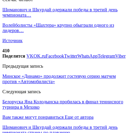
Шиманович и Шкурдай одержали победы в третий день
чемпионата…
Волейболисты «Шахтера» крупно обыграли одного из
лидеров…
Источник
410
Поделится
VK
OK.ru
Facebook
Twitter
WhatsApp
Telegram
Viber
Предыдущая запись
Минское «Динамо» продолжит гостевую серию матчем
против «Автомобилиста»
Следующая запись
Белоруска Яна Колодынска пробилась в финал теннисного
турнира в Мехико
Вам также могут понравиться
Еще от автора
Шиманович и Шкурдай одержали победы в третий день
чемпионата страны по плаванию