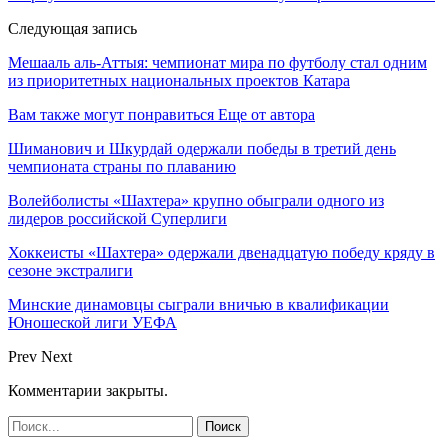
Следующая запись
Мешааль аль-Аттыя: чемпионат мира по футболу стал одним
из приоритетных национальных проектов Катара
Вам также могут понравиться
Еще от автора
Шиманович и Шкурдай одержали победы в третий день
чемпионата страны по плаванию
Волейболисты «Шахтера» крупно обыграли одного из
лидеров российской Суперлиги
Хоккеисты «Шахтера» одержали двенадцатую победу кряду в
сезоне экстралиги
Минские динамовцы сыграли вничью в квалификации
Юношеской лиги УЕФА
Prev
Next
Комментарии закрыты.