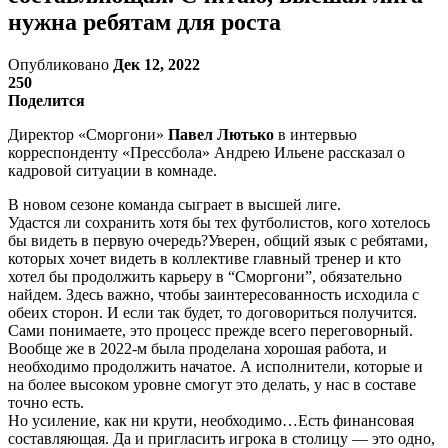
нужна ребятам для роста
Опубликовано
Дек 12, 2022
250
Поделится
Директор «Сморгони»
Павел Лютько
в интервью
корреспонденту «Прессбола» Андрею Ильене рассказал о
кадровой ситуации в комнаде.
В новом сезоне команда сыграет в высшей лиге.
Удастся ли сохранить хотя бы тех футболистов, кого хотелось
бы видеть в первую очередь?Уверен, общий язык с ребятами,
которых хочет видеть в коллективе главный тренер и кто
хотел бы продолжить карьеру в “Сморгони”, обязательно
найдем. Здесь важно, чтобы заинтересованность исходила с
обеих сторон. И если так будет, то договориться получится.
Сами понимаете, это процесс прежде всего переговорный.
Вообще же в 2022-м была проделана хорошая работа, и
необходимо продолжить начатое. А исполнители, которые и
на более высоком уровне смогут это делать, у нас в составе
точно есть.
Но усиление, как ни крути, необходимо…Есть финансовая
составляющая. Да и пригласить игрока в столицу — это одно,