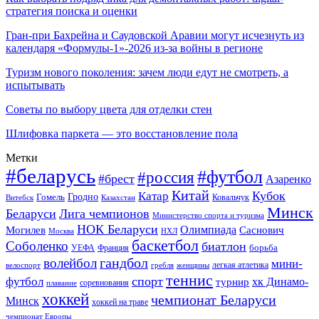
стратегия поиска и оценки
Гран-при Бахрейна и Саудовской Аравии могут исчезнуть из
календаря «Формулы-1»-2026 из-за войны в регионе
Туризм нового поколения: зачем люди едут не смотреть, а
испытывать
Советы по выбору цвета для отделки стен
Шлифовка паркета — это восстановление пола
Метки
#беларусь
#футбол
#россия
#брест
Азаренко
Китай
Кубок
Катар
Гомель
Гродно
Казахстан
Ковальчук
Витебск
Минск
Беларуси
Лига чемпионов
Министерство спорта и туризма
НОК Беларуси
Олимпиада
Могилев
Саснович
Москва
НХЛ
баскетбол
Соболенко
биатлон
борьба
УЕФА
Франция
гандбол
волейбол
мини-
легкая атлетика
гребля
женщины
велоспорт
теннис
спорт
футбол
хк Динамо-
турнир
соревнования
плавание
хоккей
чемпионат Беларуси
Минск
хоккей на траве
чемпионат Европы